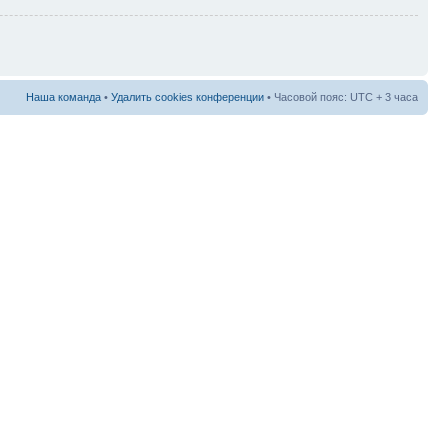
Наша команда
•
Удалить cookies конференции
• Часовой пояс: UTC + 3 часа