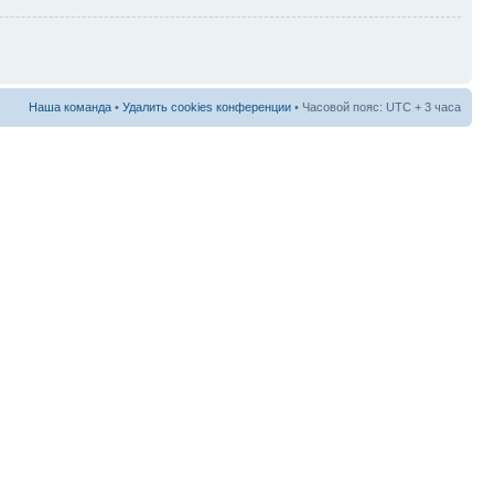
Наша команда
•
Удалить cookies конференции
• Часовой пояс: UTC + 3 часа