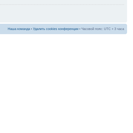
Наша команда
•
Удалить cookies конференции
• Часовой пояс: UTC + 3 часа