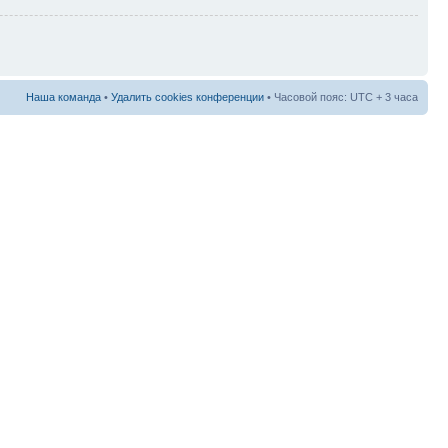
Наша команда
•
Удалить cookies конференции
• Часовой пояс: UTC + 3 часа