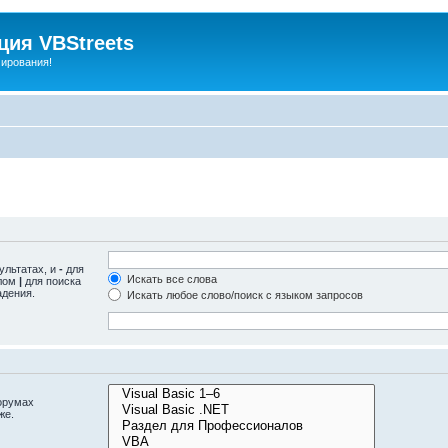
ия VBStreets
мирования!
ультатах, и
-
для
Искать все слова
олом
|
для поиска
адения.
Искать любое слово/поиск с языком запросов
орумах
же.