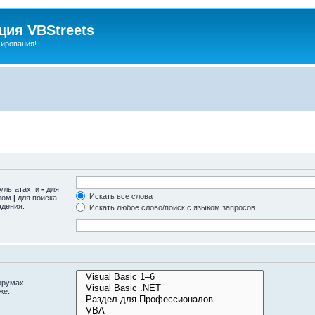
ия VBStreets
мирования!
ультатах, и
-
для
Искать все слова
олом
|
для поиска
адения.
Искать любое слово/поиск с языком запросов
орумах
же.