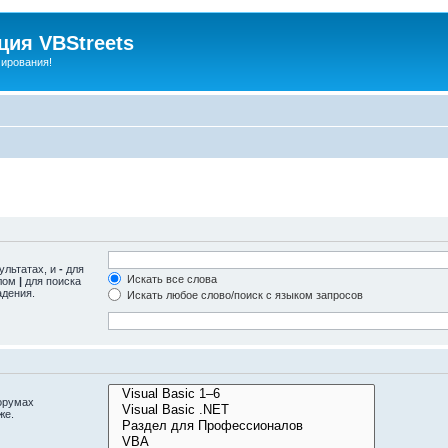
ия VBStreets
мирования!
ультатах, и
-
для
Искать все слова
олом
|
для поиска
адения.
Искать любое слово/поиск с языком запросов
орумах
же.