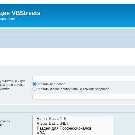
ия VBStreets
мирования!
ультатах, и
-
для
Искать все слова
олом
|
для поиска
адения.
Искать любое слово/поиск с языком запросов
орумах
же.