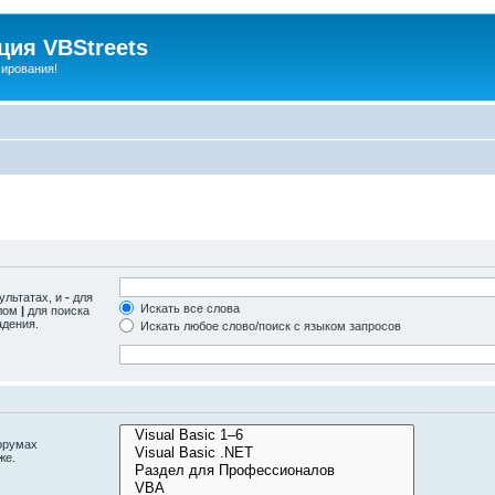
ия VBStreets
мирования!
ультатах, и
-
для
Искать все слова
олом
|
для поиска
адения.
Искать любое слово/поиск с языком запросов
орумах
же.