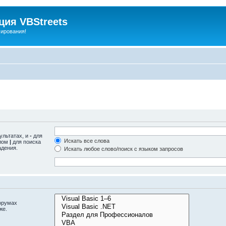
ия VBStreets
мирования!
ультатах, и
-
для
Искать все слова
олом
|
для поиска
адения.
Искать любое слово/поиск с языком запросов
орумах
же.