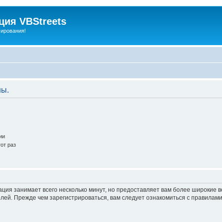
ия VBStreets
мирования!
ны.
ии
от раз
ация занимает всего несколько минут, но предоставляет вам более широкие
ей. Прежде чем зарегистрироваться, вам следует ознакомиться с правилами