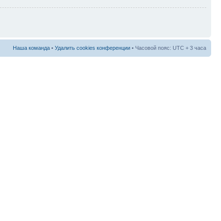
Наша команда
•
Удалить cookies конференции
• Часовой пояс: UTC + 3 часа