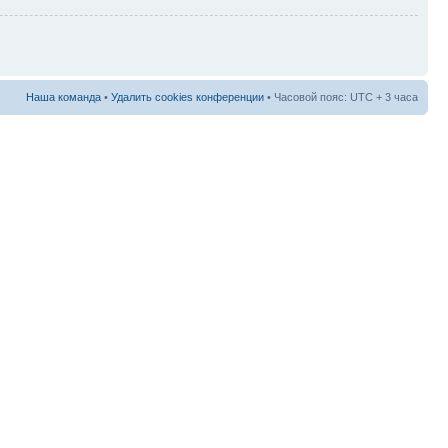
Наша команда
•
Удалить cookies конференции
• Часовой пояс: UTC + 3 часа