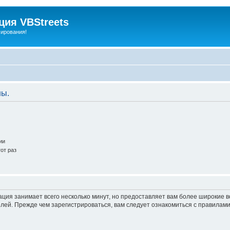
ия VBStreets
мирования!
ны.
ии
от раз
ация занимает всего несколько минут, но предоставляет вам более широкие
ей. Прежде чем зарегистрироваться, вам следует ознакомиться с правилами