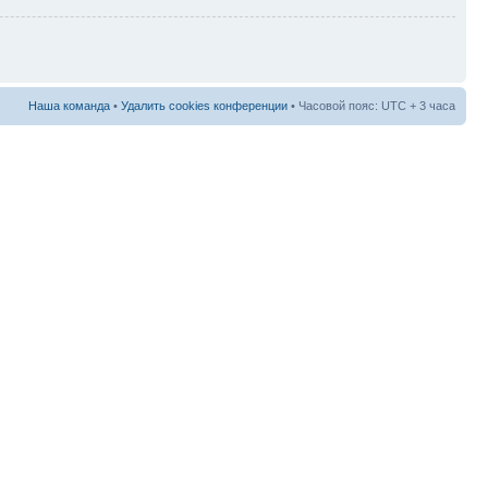
Наша команда
•
Удалить cookies конференции
• Часовой пояс: UTC + 3 часа