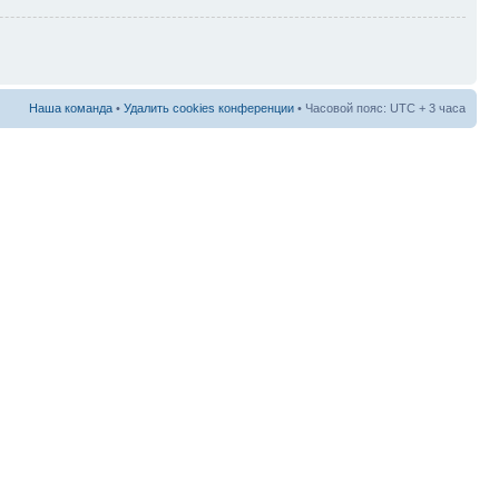
Наша команда
•
Удалить cookies конференции
• Часовой пояс: UTC + 3 часа