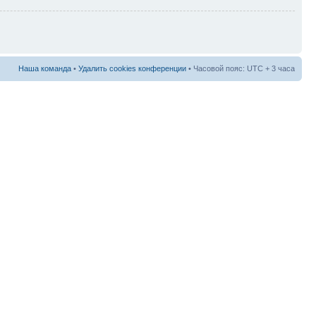
Наша команда
•
Удалить cookies конференции
• Часовой пояс: UTC + 3 часа