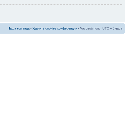
Наша команда
•
Удалить cookies конференции
• Часовой пояс: UTC + 3 часа