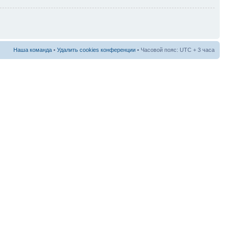
Наша команда
•
Удалить cookies конференции
• Часовой пояс: UTC + 3 часа