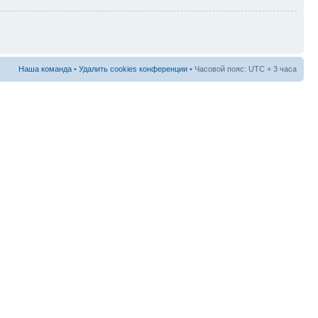
Наша команда
•
Удалить cookies конференции
• Часовой пояс: UTC + 3 часа