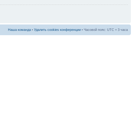
Наша команда
•
Удалить cookies конференции
• Часовой пояс: UTC + 3 часа