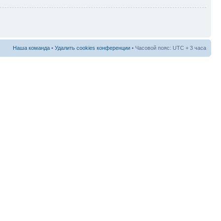
Наша команда
•
Удалить cookies конференции
• Часовой пояс: UTC + 3 часа