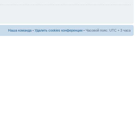
Наша команда
•
Удалить cookies конференции
• Часовой пояс: UTC + 3 часа