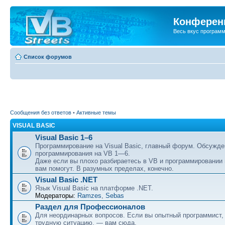
Конференц
Весь вкус програм
Список форумов
Сообщения без ответов
•
Активные темы
VISUAL BASIC
Visual Basic 1–6
Программирование на Visual Basic, главный форум. Обсужде
программирования на VB 1—6.
Даже если вы плохо разбираетесь в VB и программировании
вам помогут. В разумных пределах, конечно.
Visual Basic .NET
Язык Visual Basic на платформе .NET.
Модераторы:
Ramzes
,
Sebas
Раздел для Профессионалов
Для неординарных вопросов. Если вы опытный программист,
трудную ситуацию, — вам сюда.