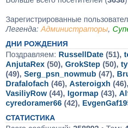
Больше всего посетителей (
3638
Зарегистрированные пользовате
Легенда:
Администраторы
,
Суп
ДНИ РОЖДЕНИЯ
Поздравляем:
RussellDate
(51),
t
AnjutaRex
(50),
GrokStep
(50),
t
(49),
Serg_psn_nowmub
(47),
Br
Drafalofach
(46),
Asteroigxh
(46)
VasiliyRow
(44),
Igormap
(43),
Al
cyredoramer66
(42),
EvgenGaf19
СТАТИСТИКА