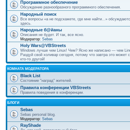
Программное обеспечение
Обсуждение разнообразного программного обеспечения.
Народный поиск
Все вопросы «а не подскажете, где мне найти...» обсуждают
здесь.
Народные б@йаны
Описания не будет. И так, все ясно.
Модератор:
Sebas
Holy Wars@VBStreets
Windows лучше чем Linux! Чем? Ясно же написано — чем Lin
Раздуй свой холивар сегодня, потому что завтра это может 
кто-то другой!
КОМНАТА МОДЕРАТОРА
Black List
Состояние "наград" жителей.
Правила конференции VBStreets
Правила поведения в конференции.
БЛОГИ
Sebas
Sebas personal blog.
Модератор:
Sebas
RayShade