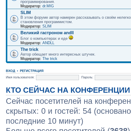
программирования.
Модератор:
dr.MIG
SLIM
В этом форуме автор намерен рассказывать о своём нелегко
становления программистом.
Модератор:
SLIM
Великий гастроном andll
Блог о компьютерах и еде
Модератор:
ANDLL
The trick
Автор обещает много интересных штучек.
Модератор:
The trick
ВХОД
•
РЕГИСТРАЦИЯ
Имя пользователя:
Пароль:
КТО СЕЙЧАС НА КОНФЕРЕНЦИИ
Сейчас посетителей на конфере
скрытых: 0 и гостей: 54 (основан
последние 10 минут)