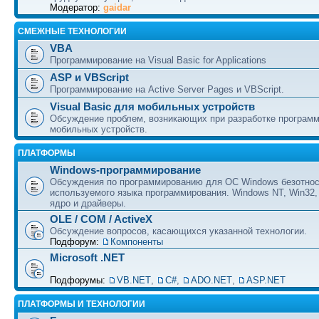
Модератор:
gaidar
СМЕЖНЫЕ ТЕХНОЛОГИИ
VBA
Программирование на Visual Basic for Applications
ASP и VBScript
Программирование на Active Server Pages и VBScript.
Visual Basic для мобильных устройств
Обсуждение проблем, возникающих при разработке програм
мобильных устройств.
ПЛАТФОРМЫ
Windows-программирование
Обсуждения по программированию для ОС Windows безотно
используемого языка программирования. Windows NT, Win32,
ядро и драйверы.
OLE / COM / ActiveX
Обсуждение вопросов, касающихся указанной технологии.
Подфорум:
Компоненты
Microsoft .NET
Подфорумы:
VB.NET
,
C#
,
ADO.NET
,
ASP.NET
ПЛАТФОРМЫ И ТЕХНОЛОГИИ