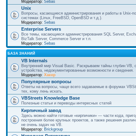
Модератор:
Sebas
Unix
Вопросы, касающиеся администрирования и работы в Unix-п
системах (Linux, FreeBSD, OpenBSD и т.д.).
Модератор:
Sebas
Enterprise Servers
Все темы, касающиеся администрирования SQL Server, Excha
BizTalk Server, Commerce Server и т.п.
Модератор:
Sebas
БАЗА ЗНАНИЙ
VB Internals
Внутренний мир Visual Basic. Раскрываем тайны глубин VB, 
устройства, недокументированные возможности и сведения.
Модератор:
Хакер
Популярные вопросы
Ответы на вопросы, чаще всего задаваемые в форумах VBSt
тех, кому лень искать.
VBStreets Knowledge Base
Полезные статьи и переводы интересных статей
Кирпичный завод
Здесь можно найти готовые «кирпичики» — части кода, приг
построения более крупных проектов, а также решения разли
не очень задач на VB.
Модератор:
Brickgroup
Народная Литература