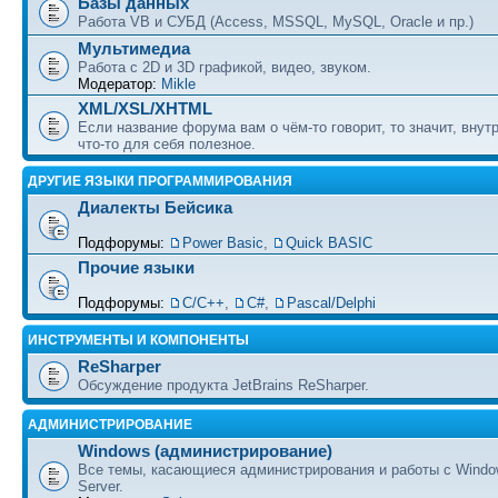
Базы данных
Работа VB и СУБД (Access, MSSQL, MySQL, Oracle и пр.)
Мультимедиа
Работа с 2D и 3D графикой, видео, звуком.
Модератор:
Mikle
XML/XSL/XHTML
Если название форума вам о чём-то говорит, то значит, внут
что-то для себя полезное.
ДРУГИЕ ЯЗЫКИ ПРОГРАММИРОВАНИЯ
Диалекты Бейсика
Подфорумы:
Power Basic
,
Quick BASIC
Прочие языки
Подфорумы:
С/С++
,
C#
,
Pascal/Delphi
ИНСТРУМЕНТЫ И КОМПОНЕНТЫ
ReSharper
Обсуждение продукта JetBrains ReSharper.
АДМИНИСТРИРОВАНИЕ
Windows (администрирование)
Все темы, касающиеся администрирования и работы с Wind
Server.