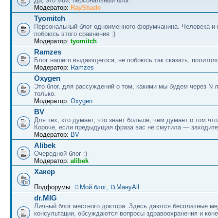
Да, это мой, персональный блог.
Модератор:
RayShade
Tyomitch
Персональный блог одноименного форумчанина. Человека и 
побоюсь этого сравнения :)
Модератор:
tyomitch
Ramzes
Блог нашего выдающегося, не побоюсь так сказать, политоло
Модератор:
Ramzes
Oxygen
Это блог, для рассуждений о том, какими мы будем через N л
только.
Модератор:
Oxygen
BV
Для тех, кто думает, что знает больше, чем думает о том что
Короче, если предыдущая фраза вас не смутила — заходите
Модератор:
BV
Alibek
Очередной блог :)
Модератор:
alibek
Хакер
Подфорумы:
Мой блог
,
МануAll
dr.MIG
Личный блог местного доктора. Здесь даются бесплатные м
консультации, обсуждаются вопросы здравоохранения и коне