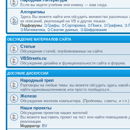
Если вы ищете учебник или книжку — вам сюда.
Алгоритмы
Здесь Вы можете найти или обсудить множество различных 
их описаний, реализаций на VB и других языках.
Подфорумы:
Графы
,
Сортировка
,
Поиск
,
Графика
,
Л
Математика
,
Сжатие данных
,
Шифрование
ОБСУЖДЕНИЕ МАТЕРИАЛОВ САЙТА
Статьи
Обсуждение статей, опубликованных на сайте.
VBStreets.ru
Обсуждение дизайна и функциональности сайта и форума.
ДОСУЖИЕ ДИСКУССИИ
Народный треп
Разговоры на любые темы: вы можете обсудить здесь какой-
найти единомышленников или просто пообщаться...
Железо
Обсуждение железяк компьютера. (Проблемы, советы, и т.п.)
Наши проекты
Обсуждение проектов наших жителей.
Вы можете выставить проект на тест или найти помощников 
реализации.
Модератор:
BV