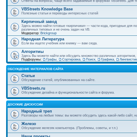
Ответы на вопросы, чаще всего задаваемые в форумах VBStreets. Для те
VBStreets Knowledge Base
Полезные статьи и переводы интересных статей
Кирпичный завод
Здесь можно найти готовые «кирпичики» — части кода, пригодные для п
различных типовых и не очень задач на VB.
Модератор:
Brickgroup
Народная Литература
Если вы ищете учебник или книжку — вам сюда.
Алгоритмы
Здесь Вы можете найти или обсудить множество различных алгоритмов, и
Подфорумы:
Графы
,
Сортировка
,
Поиск
,
Графика
,
Лингвисти
ОБСУЖДЕНИЕ МАТЕРИАЛОВ САЙТА
Статьи
Обсуждение статей, опубликованных на сайте.
VBStreets.ru
Обсуждение дизайна и функциональности сайта и форума.
ДОСУЖИЕ ДИСКУССИИ
Народный треп
Разговоры на любые темы: вы можете обсудить здесь какой-либо сайт, 
Железо
Обсуждение железяк компьютера. (Проблемы, советы, и т.п.)
Наши проекты