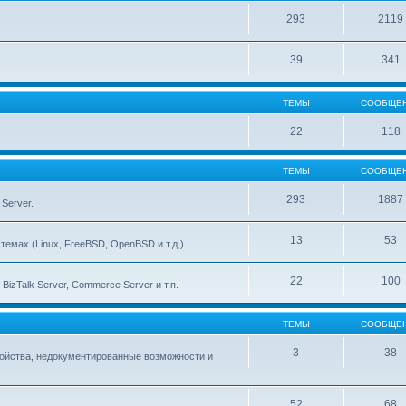
293
2119
39
341
ТЕМЫ
СООБЩЕ
22
118
ТЕМЫ
СООБЩЕ
293
1887
Server.
13
53
емах (Linux, FreeBSD, OpenBSD и т.д.).
22
100
izTalk Server, Commerce Server и т.п.
ТЕМЫ
СООБЩЕ
3
38
тройства, недокументированные возможности и
52
68