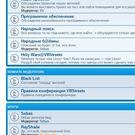
Обсуждение проектов наших жителей.
Вы можете выставить проект на тест или найти помощников для его реал
Модератор:
BV
Программное обеспечение
Обсуждение разнообразного программного обеспечения.
Народный поиск
Все вопросы «а не подскажете, где мне найти...» обсуждаются только зде
Народные б@йаны
Описания не будет. И так, все ясно.
Модератор:
Sebas
Holy Wars@VBStreets
Windows лучше чем Linux! Чем? Ясно же написано — чем Linux!
Раздуй свой холивар сегодня, потому что завтра это может сделать уже к
КОМНАТА МОДЕРАТОРА
Black List
Состояние "наград" жителей.
Правила конференции VBStreets
Правила поведения в конференции.
БЛОГИ
Sebas
Sebas personal blog.
Модератор:
Sebas
RayShade
Да, это мой, персональный блог.
Модератор:
RayShade