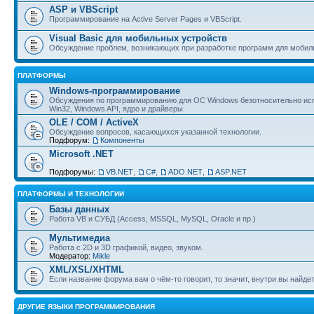
ASP и VBScript
Программирование на Active Server Pages и VBScript.
Visual Basic для мобильных устройств
Обсуждение проблем, возникающих при разработке программ для мобил
ПЛАТФОРМЫ
Windows-программирование
Обсуждения по программированию для ОС Windows безотносительно исп
Win32, Windows API, ядро и драйверы.
OLE / COM / ActiveX
Обсуждение вопросов, касающихся указанной технологии.
Подфорум:
Компоненты
Microsoft .NET
Подфорумы:
VB.NET
,
C#
,
ADO.NET
,
ASP.NET
ПЛАТФОРМЫ И ТЕХНОЛОГИИ
Базы данных
Работа VB и СУБД (Access, MSSQL, MySQL, Oracle и пр.)
Мультимедиа
Работа с 2D и 3D графикой, видео, звуком.
Модератор:
Mikle
XML/XSL/XHTML
Если название форума вам о чём-то говорит, то значит, внутри вы найдет
ДРУГИЕ ЯЗЫКИ ПРОГРАММИРОВАНИЯ