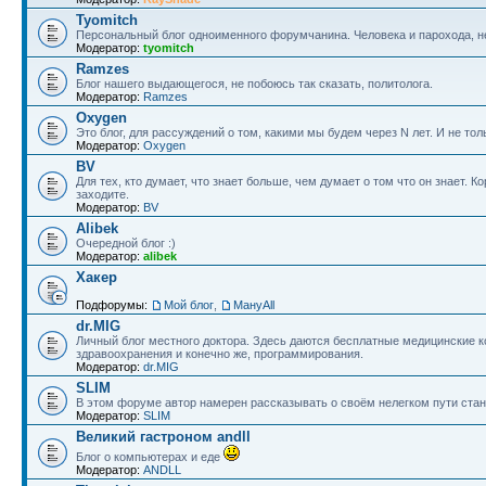
Tyomitch
Персональный блог одноименного форумчанина. Человека и парохода, не
Модератор:
tyomitch
Ramzes
Блог нашего выдающегося, не побоюсь так сказать, политолога.
Модератор:
Ramzes
Oxygen
Это блог, для рассуждений о том, какими мы будем через N лет. И не тол
Модератор:
Oxygen
BV
Для тех, кто думает, что знает больше, чем думает о том что он знает.
заходите.
Модератор:
BV
Alibek
Очередной блог :)
Модератор:
alibek
Хакер
Подфорумы:
Мой блог
,
МануAll
dr.MIG
Личный блог местного доктора. Здесь даются бесплатные медицинские 
здравоохранения и конечно же, программирования.
Модератор:
dr.MIG
SLIM
В этом форуме автор намерен рассказывать о своём нелегком пути ста
Модератор:
SLIM
Великий гастроном andll
Блог о компьютерах и еде
Модератор:
ANDLL