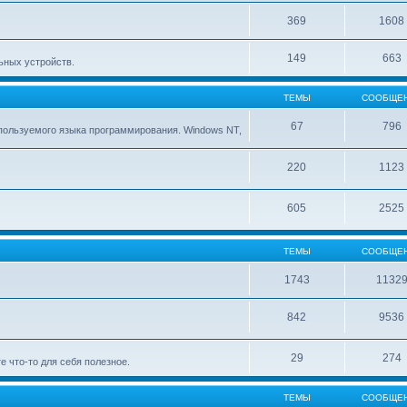
369
1608
149
663
ьных устройств.
ТЕМЫ
СООБЩЕ
67
796
ользуемого языка программирования. Windows NT,
220
1123
605
2525
ТЕМЫ
СООБЩЕ
1743
1132
842
9536
29
274
е что-то для себя полезное.
ТЕМЫ
СООБЩЕ