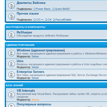
Диалекты Бейсика
Подфорумы:
Power Basic
,
Quick BASIC
Прочие языки
Подфорумы:
С/С++
,
C#
,
Pascal/Delphi
ИНСТРУМЕНТЫ И КОМПОНЕНТЫ
ReSharper
Обсуждение продукта JetBrains ReSharper.
АДМИНИСТРИРОВАНИЕ
Windows (администрирование)
Все темы, касающиеся администрирования и работы с Windows/Windows 
Модератор:
Sebas
Unix
Вопросы, касающиеся администрирования и работы в Unix-подобных сист
Модератор:
Sebas
Enterprise Servers
Все темы, касающиеся администрирования SQL Server, Exchange Server, B
Модератор:
Sebas
БАЗА ЗНАНИЙ
VB Internals
Внутренний мир Visual Basic. Раскрываем тайны глубин VB, секреты ус
сведения.
Модератор:
Хакер
Популярные вопросы