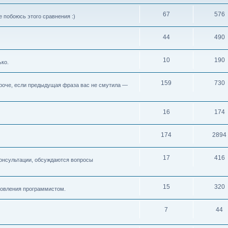
67
576
 побоюсь этого сравнения :)
44
490
10
190
ько.
159
730
 Короче, если предыдущая фраза вас не смутила —
16
174
174
2894
17
416
консультации, обсуждаются вопросы
15
320
новления программистом.
7
44