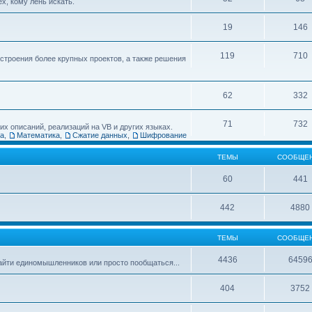
х, кому лень искать.
19
146
119
710
остроения более крупных проектов, а также решения
62
332
71
732
х описаний, реализаций на VB и других языках.
ка
,
Математика
,
Сжатие данных
,
Шифрование
ТЕМЫ
СООБЩЕ
60
441
442
4880
ТЕМЫ
СООБЩЕ
4436
6459
найти единомышленников или просто пообщаться...
404
3752