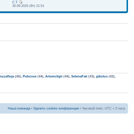
С.Т.
30.09.2025 (Вт) 21:51
muzafloja
(45),
Pubosse
(44),
Artemcligh
(44),
SelenaFak
(43),
gikolus
(42),
Наша команда
•
Удалить cookies конференции
• Часовой пояс: UTC + 3 часа