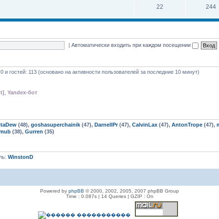
22
244
|
Автоматически входить при каждом посещении
 0 и гостей: 113 (основано на активности пользователей за последние 10 минут)
t]
,
Yandex-бот
itaDew
(48),
goshasuperchainik
(47),
DarnellPr
(47),
CalvinLax
(47),
AntonTrope
(47),
rmub
(38),
Gurren
(35)
ль:
WinstonD
Powered by
phpBB
© 2000, 2002, 2005, 2007 phpBB Group
Time : 0.087s | 14 Queries | GZIP : On