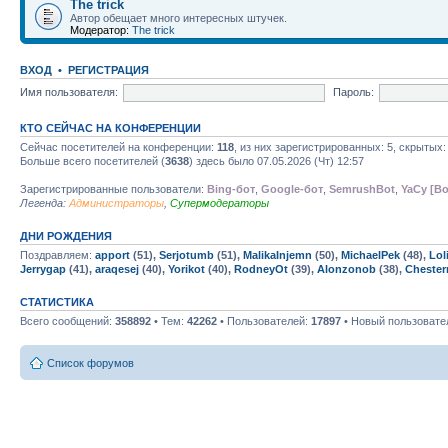
The trick
Автор обещает много интересных штучек.
Модератор:
The trick
ВХОД
•
РЕГИСТРАЦИЯ
Имя пользователя:
Пароль:
КТО СЕЙЧАС НА КОНФЕРЕНЦИИ
Сейчас посетителей на конференции:
118
, из них зарегистрированных: 5, скрытых:
Больше всего посетителей (
3638
) здесь было 07.05.2026 (Чт) 12:57
Зарегистрированные пользователи:
Bing-бот
,
Google-бот
,
SemrushBot
,
YaCy [Bo
Легенда:
Администраторы
,
Супермодераторы
ДНИ РОЖДЕНИЯ
Поздравляем:
apport
(51),
Serjotumb
(51),
MalikaInjemn
(50),
MichaelPek
(48),
Lol
Jerrygap
(41),
araqesej
(40),
Yorikot
(40),
RodneyOt
(39),
Alonzonob
(38),
Cheste
СТАТИСТИКА
Всего сообщений:
358892
• Тем:
42262
• Пользователей:
17897
• Новый пользовате
Список форумов