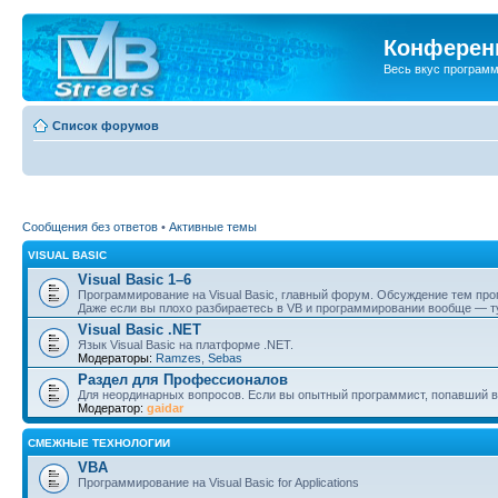
Конференц
Весь вкус програм
Список форумов
Сообщения без ответов
•
Активные темы
VISUAL BASIC
Visual Basic 1–6
Программирование на Visual Basic, главный форум. Обсуждение тем пр
Даже если вы плохо разбираетесь в VB и программировании вообще — ту
Visual Basic .NET
Язык Visual Basic на платформе .NET.
Модераторы:
Ramzes
,
Sebas
Раздел для Профессионалов
Для неординарных вопросов. Если вы опытный программист, попавший в
Модератор:
gaidar
СМЕЖНЫЕ ТЕХНОЛОГИИ
VBA
Программирование на Visual Basic for Applications