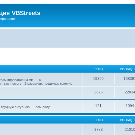
ия VBStreets
мирования!
ТЕМЫ
СООБЩЕ
19890
16839
ограммирования на VB 1—6.
т вам помогут. В разумных пределах, конечно.
3675
2283
121
1094
 трудную ситуацию, — вам сюда.
ТЕМЫ
СООБЩЕ
3778
2101