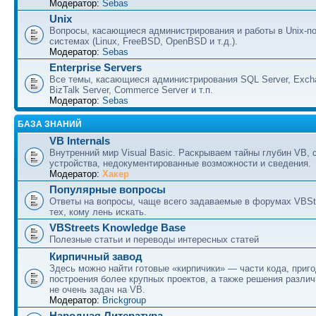
Модератор:
Sebas
Unix
Вопросы, касающиеся администрирования и работы в Unix-п
системах (Linux, FreeBSD, OpenBSD и т.д.).
Модератор:
Sebas
Enterprise Servers
Все темы, касающиеся администрирования SQL Server, Excha
BizTalk Server, Commerce Server и т.п.
Модератор:
Sebas
БАЗА ЗНАНИЙ
VB Internals
Внутренний мир Visual Basic. Раскрываем тайны глубин VB, 
устройства, недокументированные возможности и сведения.
Модератор:
Хакер
Популярные вопросы
Ответы на вопросы, чаще всего задаваемые в форумах VBSt
тех, кому лень искать.
VBStreets Knowledge Base
Полезные статьи и переводы интересных статей
Кирпичный завод
Здесь можно найти готовые «кирпичики» — части кода, приг
построения более крупных проектов, а также решения разли
не очень задач на VB.
Модератор:
Brickgroup
Народная Литература