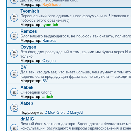
Да, это мой, персональный блог.
Модератор:
RayShade
Tyomitch
Персональный блог одноименного форумчанина. Человека и 
побоюсь этого сравнения :)
Модератор:
tyomitch
Ramzes
Блог нашего выдающегося, не побоюсь так сказать, политоло
Модератор:
Ramzes
Oxygen
Это блог, для рассуждений о том, какими мы будем через N л
только.
Модератор:
Oxygen
BV
Для тех, кто думает, что знает больше, чем думает о том что
Короче, если предыдущая фраза вас не смутила — заходите
Модератор:
BV
Alibek
Очередной блог :)
Модератор:
alibek
Хакер
Подфорумы:
Мой блог
,
МануAll
dr.MIG
Личный блог местного доктора. Здесь даются бесплатные м
консультации, обсуждаются вопросы здравоохранения и коне