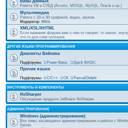
Базы данных
Работа VB и СУБД (Access, MSSQL, MySQL, Oracle и пр.)
Мультимедиа
Работа с 2D и 3D графикой, видео, звуком.
Модератор:
Mikle
XML/XSL/XHTML
Если название форума вам о чём-то говорит, то значит, внут
что-то для себя полезное.
ДРУГИЕ ЯЗЫКИ ПРОГРАММИРОВАНИЯ
Диалекты Бейсика
Подфорумы:
Power Basic
,
Quick BASIC
Прочие языки
Подфорумы:
С/С++
,
C#
,
Pascal/Delphi
ИНСТРУМЕНТЫ И КОМПОНЕНТЫ
ReSharper
Обсуждение продукта JetBrains ReSharper.
АДМИНИСТРИРОВАНИЕ
Windows (администрирование)
Все темы, касающиеся администрирования и работы с Wind
Server.