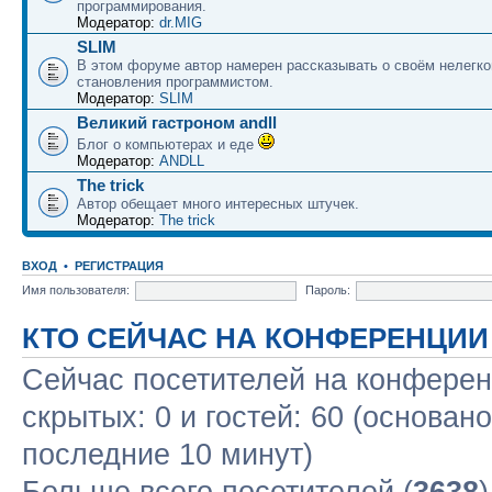
программирования.
Модератор:
dr.MIG
SLIM
В этом форуме автор намерен рассказывать о своём нелегко
становления программистом.
Модератор:
SLIM
Великий гастроном andll
Блог о компьютерах и еде
Модератор:
ANDLL
The trick
Автор обещает много интересных штучек.
Модератор:
The trick
ВХОД
•
РЕГИСТРАЦИЯ
Имя пользователя:
Пароль:
КТО СЕЙЧАС НА КОНФЕРЕНЦИИ
Сейчас посетителей на конфере
скрытых: 0 и гостей: 60 (основан
последние 10 минут)