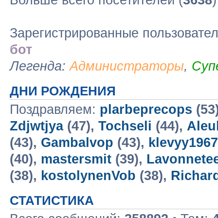
Больше всего посетителей (
3638
Зарегистрированные пользовате
бот
Легенда:
Администраторы
,
Суп
ДНИ РОЖДЕНИЯ
Поздравляем:
plarbeprecops
(53
Zdjwtjya
(47),
Tochseli
(44),
Aleu
(43),
Gambalvop
(43),
klevyy196
(40),
mastersmit
(39),
Lavonnete
(38),
kostolynenVob
(38),
Richar
СТАТИСТИКА