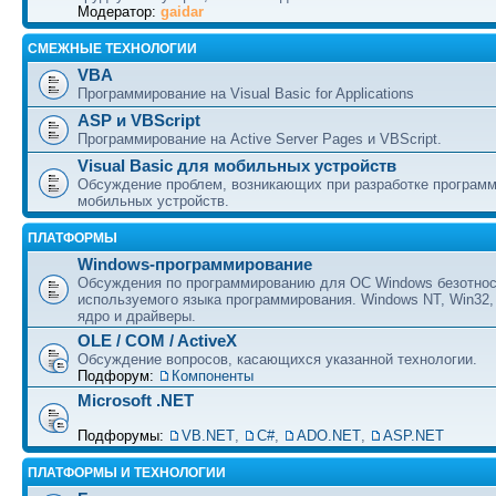
Модератор:
gaidar
СМЕЖНЫЕ ТЕХНОЛОГИИ
VBA
Программирование на Visual Basic for Applications
ASP и VBScript
Программирование на Active Server Pages и VBScript.
Visual Basic для мобильных устройств
Обсуждение проблем, возникающих при разработке програм
мобильных устройств.
ПЛАТФОРМЫ
Windows-программирование
Обсуждения по программированию для ОС Windows безотно
используемого языка программирования. Windows NT, Win32,
ядро и драйверы.
OLE / COM / ActiveX
Обсуждение вопросов, касающихся указанной технологии.
Подфорум:
Компоненты
Microsoft .NET
Подфорумы:
VB.NET
,
C#
,
ADO.NET
,
ASP.NET
ПЛАТФОРМЫ И ТЕХНОЛОГИИ