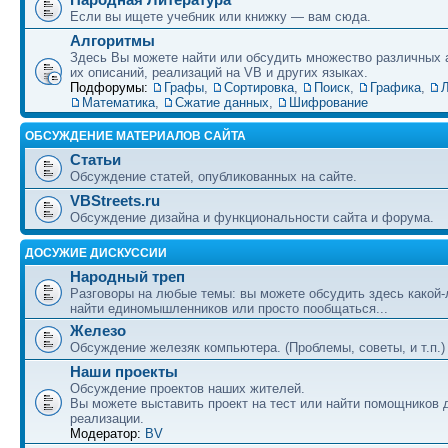
Если вы ищете учебник или книжку — вам сюда.
Алгоритмы
Здесь Вы можете найти или обсудить множество различных 
их описаний, реализаций на VB и других языках.
Подфорумы:
Графы
,
Сортировка
,
Поиск
,
Графика
,
Л
Математика
,
Сжатие данных
,
Шифрование
ОБСУЖДЕНИЕ МАТЕРИАЛОВ САЙТА
Статьи
Обсуждение статей, опубликованных на сайте.
VBStreets.ru
Обсуждение дизайна и функциональности сайта и форума.
ДОСУЖИЕ ДИСКУССИИ
Народный треп
Разговоры на любые темы: вы можете обсудить здесь какой-
найти единомышленников или просто пообщаться...
Железо
Обсуждение железяк компьютера. (Проблемы, советы, и т.п.)
Наши проекты
Обсуждение проектов наших жителей.
Вы можете выставить проект на тест или найти помощников 
реализации.
Модератор:
BV