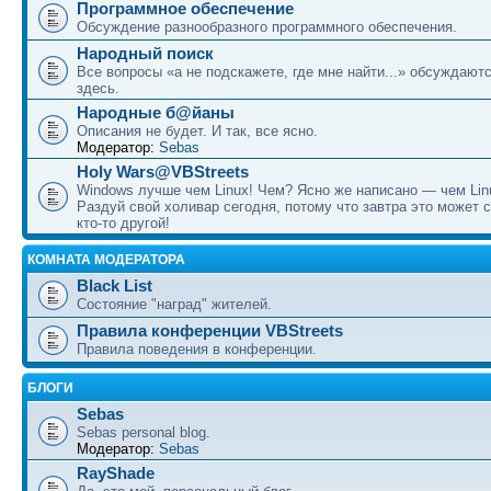
Программное обеспечение
Обсуждение разнообразного программного обеспечения.
Народный поиск
Все вопросы «а не подскажете, где мне найти...» обсуждают
здесь.
Народные б@йаны
Описания не будет. И так, все ясно.
Модератор:
Sebas
Holy Wars@VBStreets
Windows лучше чем Linux! Чем? Ясно же написано — чем Lin
Раздуй свой холивар сегодня, потому что завтра это может 
кто-то другой!
КОМНАТА МОДЕРАТОРА
Black List
Состояние "наград" жителей.
Правила конференции VBStreets
Правила поведения в конференции.
БЛОГИ
Sebas
Sebas personal blog.
Модератор:
Sebas
RayShade