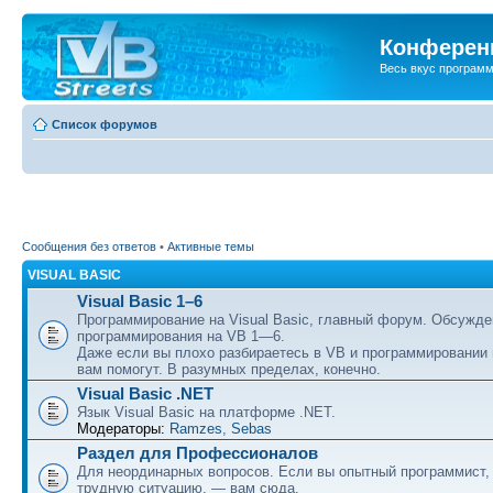
Конференц
Весь вкус програм
Список форумов
Сообщения без ответов
•
Активные темы
VISUAL BASIC
Visual Basic 1–6
Программирование на Visual Basic, главный форум. Обсужде
программирования на VB 1—6.
Даже если вы плохо разбираетесь в VB и программировании
вам помогут. В разумных пределах, конечно.
Visual Basic .NET
Язык Visual Basic на платформе .NET.
Модераторы:
Ramzes
,
Sebas
Раздел для Профессионалов
Для неординарных вопросов. Если вы опытный программист,
трудную ситуацию, — вам сюда.