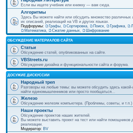
Если вы ищете учебник или книжку — вам сюда.
Алгоритмы
Здесь Вы можете найти или обсудить множество различных 
их описаний, реализаций на VB и других языках.
Подфорумы:
Графы
,
Сортировка
,
Поиск
,
Графика
,
Л
Математика
,
Сжатие данных
,
Шифрование
ОБСУЖДЕНИЕ МАТЕРИАЛОВ САЙТА
Статьи
Обсуждение статей, опубликованных на сайте.
VBStreets.ru
Обсуждение дизайна и функциональности сайта и форума.
ДОСУЖИЕ ДИСКУССИИ
Народный треп
Разговоры на любые темы: вы можете обсудить здесь какой-
найти единомышленников или просто пообщаться...
Железо
Обсуждение железяк компьютера. (Проблемы, советы, и т.п.)
Наши проекты
Обсуждение проектов наших жителей.
Вы можете выставить проект на тест или найти помощников 
реализации.
Модератор:
BV