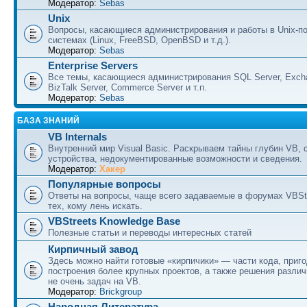
Модератор:
Sebas
Unix
Вопросы, касающиеся администрирования и работы в Unix-п
системах (Linux, FreeBSD, OpenBSD и т.д.).
Модератор:
Sebas
Enterprise Servers
Все темы, касающиеся администрирования SQL Server, Excha
BizTalk Server, Commerce Server и т.п.
Модератор:
Sebas
БАЗА ЗНАНИЙ
VB Internals
Внутренний мир Visual Basic. Раскрываем тайны глубин VB, 
устройства, недокументированные возможности и сведения.
Модератор:
Хакер
Популярные вопросы
Ответы на вопросы, чаще всего задаваемые в форумах VBSt
тех, кому лень искать.
VBStreets Knowledge Base
Полезные статьи и переводы интересных статей
Кирпичный завод
Здесь можно найти готовые «кирпичики» — части кода, приг
построения более крупных проектов, а также решения разли
не очень задач на VB.
Модератор:
Brickgroup
Народная Литература