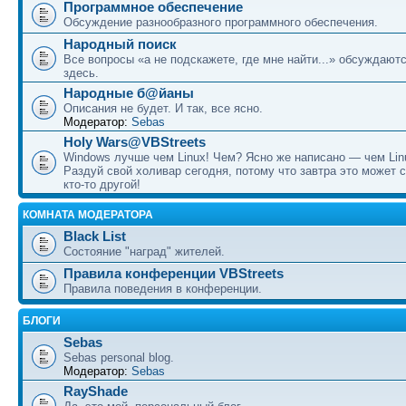
Программное обеспечение
Обсуждение разнообразного программного обеспечения.
Народный поиск
Все вопросы «а не подскажете, где мне найти...» обсуждают
здесь.
Народные б@йаны
Описания не будет. И так, все ясно.
Модератор:
Sebas
Holy Wars@VBStreets
Windows лучше чем Linux! Чем? Ясно же написано — чем Lin
Раздуй свой холивар сегодня, потому что завтра это может 
кто-то другой!
КОМНАТА МОДЕРАТОРА
Black List
Состояние "наград" жителей.
Правила конференции VBStreets
Правила поведения в конференции.
БЛОГИ
Sebas
Sebas personal blog.
Модератор:
Sebas
RayShade