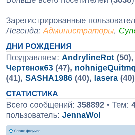
Больше всего посетителей (
3638
Зарегистрированные пользовате
Легенда:
Администраторы
,
Суп
ДНИ РОЖДЕНИЯ
Поздравляем:
AndrylineRot
(50)
Чертенок63
(47),
nohnigeQuitm
(41),
SASHA1986
(40),
lasera
(40
СТАТИСТИКА
Всего сообщений:
358892
• Тем:
пользователь:
JennaWol
Список форумов