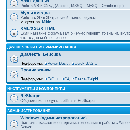
Базы данных
Работа VB и СУБД (Access, MSSQL, MySQL, Oracle и пр.)
Мультимедиа
Работа с 2D и 3D графикой, видео, звуком.
Модератор:
Mikle
XML/XSL/XHTML
Если название форума вам о чём-то говорит, то значит, внут
что-то для себя полезное.
ДРУГИЕ ЯЗЫКИ ПРОГРАММИРОВАНИЯ
Диалекты Бейсика
Подфорумы:
Power Basic
,
Quick BASIC
Прочие языки
Подфорумы:
С/С++
,
C#
,
Pascal/Delphi
ИНСТРУМЕНТЫ И КОМПОНЕНТЫ
ReSharper
Обсуждение продукта JetBrains ReSharper.
АДМИНИСТРИРОВАНИЕ
Windows (администрирование)
Все темы, касающиеся администрирования и работы с Wind
Server.