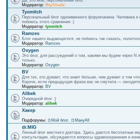
Да, это мой, персональный блог.
Модератор:
RayShade
Tyomitch
Персональный блог одноименного форумчанина. Человека и 
побоюсь этого сравнения :)
Модератор:
tyomitch
Ramzes
Блог нашего выдающегося, не побоюсь так сказать, политоло
Модератор:
Ramzes
Oxygen
Это блог, для рассуждений о том, какими мы будем через N л
только.
Модератор:
Oxygen
BV
Для тех, кто думает, что знает больше, чем думает о том что
Короче, если предыдущая фраза вас не смутила — заходите
Модератор:
BV
Alibek
Очередной блог :)
Модератор:
alibek
Хакер
Подфорумы:
Мой блог
,
МануAll
dr.MIG
Личный блог местного доктора. Здесь даются бесплатные м
консультации, обсуждаются вопросы здравоохранения и коне