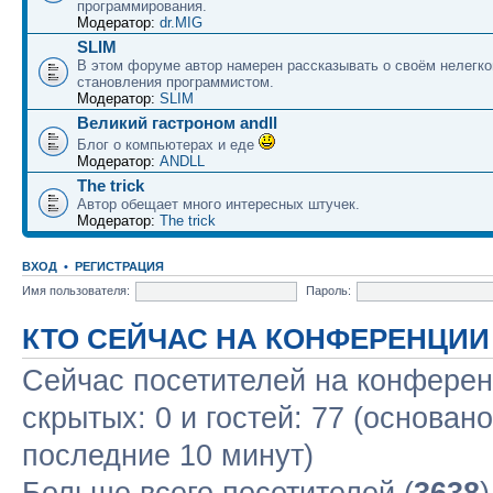
программирования.
Модератор:
dr.MIG
SLIM
В этом форуме автор намерен рассказывать о своём нелегко
становления программистом.
Модератор:
SLIM
Великий гастроном andll
Блог о компьютерах и еде
Модератор:
ANDLL
The trick
Автор обещает много интересных штучек.
Модератор:
The trick
ВХОД
•
РЕГИСТРАЦИЯ
Имя пользователя:
Пароль:
КТО СЕЙЧАС НА КОНФЕРЕНЦИИ
Сейчас посетителей на конфере
скрытых: 0 и гостей: 77 (основан
последние 10 минут)