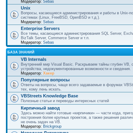
Модератор:
Sebas
Unix
Вопросы, касающиеся администрирования и работы в Unix-п
системах (Linux, FreeBSD, OpenBSD и т.д.).
Модератор:
Sebas
Enterprise Servers
Все темы, касающиеся администрирования SQL Server, Excha
BizTalk Server, Commerce Server и т.п.
Модератор:
Sebas
БАЗА ЗНАНИЙ
VB Internals
Внутренний мир Visual Basic. Раскрываем тайны глубин VB, 
устройства, недокументированные возможности и сведения.
Модератор:
Хакер
Популярные вопросы
Ответы на вопросы, чаще всего задаваемые в форумах VBSt
тех, кому лень искать.
VBStreets Knowledge Base
Полезные статьи и переводы интересных статей
Кирпичный завод
Здесь можно найти готовые «кирпичики» — части кода, приг
построения более крупных проектов, а также решения разли
не очень задач на VB.
Модератор:
Brickgroup
Народная Литература