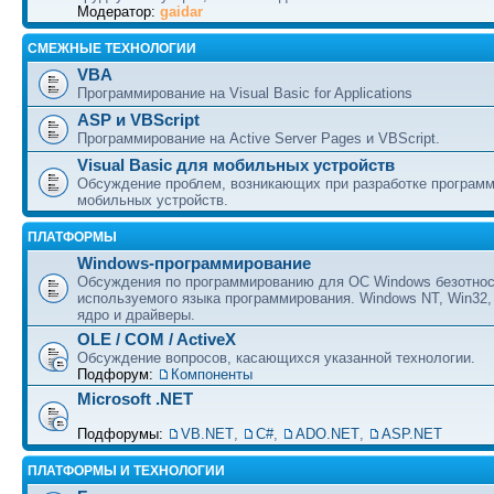
Модератор:
gaidar
СМЕЖНЫЕ ТЕХНОЛОГИИ
VBA
Программирование на Visual Basic for Applications
ASP и VBScript
Программирование на Active Server Pages и VBScript.
Visual Basic для мобильных устройств
Обсуждение проблем, возникающих при разработке програм
мобильных устройств.
ПЛАТФОРМЫ
Windows-программирование
Обсуждения по программированию для ОС Windows безотно
используемого языка программирования. Windows NT, Win32,
ядро и драйверы.
OLE / COM / ActiveX
Обсуждение вопросов, касающихся указанной технологии.
Подфорум:
Компоненты
Microsoft .NET
Подфорумы:
VB.NET
,
C#
,
ADO.NET
,
ASP.NET
ПЛАТФОРМЫ И ТЕХНОЛОГИИ