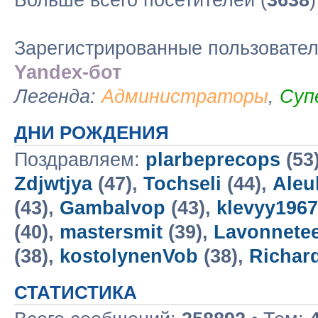
Больше всего посетителей (
3638
Зарегистрированные пользовате
Yandex-бот
Легенда:
Администраторы
,
Суп
ДНИ РОЖДЕНИЯ
Поздравляем:
plarbeprecops
(53
Zdjwtjya
(47),
Tochseli
(44),
Aleu
(43),
Gambalvop
(43),
klevyy196
(40),
mastersmit
(39),
Lavonnete
(38),
kostolynenVob
(38),
Richar
СТАТИСТИКА