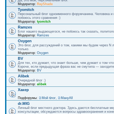
Да, это мой, персональный блог.
Модератор:
RayShade
Tyomitch
Персональный блог одноименного форумчанина. Человека и 
побоюсь этого сравнения :)
Модератор:
tyomitch
Ramzes
Блог нашего выдающегося, не побоюсь так сказать, политоло
Модератор:
Ramzes
Oxygen
Это блог, для рассуждений о том, какими мы будем через N л
только.
Модератор:
Oxygen
BV
Для тех, кто думает, что знает больше, чем думает о том что
Короче, если предыдущая фраза вас не смутила — заходите
Модератор:
BV
Alibek
Очередной блог :)
Модератор:
alibek
Хакер
Подфорумы:
Мой блог
,
МануAll
dr.MIG
Личный блог местного доктора. Здесь даются бесплатные м
консультации, обсуждаются вопросы здравоохранения и коне