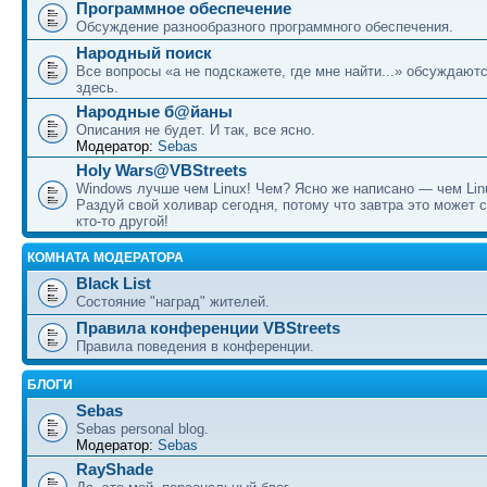
Программное обеспечение
Обсуждение разнообразного программного обеспечения.
Народный поиск
Все вопросы «а не подскажете, где мне найти...» обсуждают
здесь.
Народные б@йаны
Описания не будет. И так, все ясно.
Модератор:
Sebas
Holy Wars@VBStreets
Windows лучше чем Linux! Чем? Ясно же написано — чем Lin
Раздуй свой холивар сегодня, потому что завтра это может 
кто-то другой!
КОМНАТА МОДЕРАТОРА
Black List
Состояние "наград" жителей.
Правила конференции VBStreets
Правила поведения в конференции.
БЛОГИ
Sebas
Sebas personal blog.
Модератор:
Sebas
RayShade