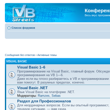
Конференц
Весь вкус програм
Список форумов
Сообщения без ответов
•
Активные темы
VISUAL BASIC
Visual Basic 1–6
Программирование на Visual Basic, главный форум. Обсужде
программирования на VB 1—6.
Даже если вы плохо разбираетесь в VB и программировании
вам помогут. В разумных пределах, конечно.
Visual Basic .NET
Язык Visual Basic на платформе .NET.
Модераторы:
Ramzes
,
Sebas
Раздел для Профессионалов
Для неординарных вопросов. Если вы опытный программист,
трудную ситуацию, — вам сюда.