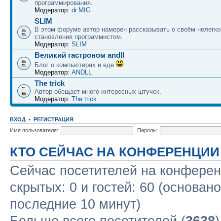
программирования.
Модератор:
dr.MIG
SLIM
В этом форуме автор намерен рассказывать о своём нелегко
становления программистом.
Модератор:
SLIM
Великий гастроном andll
Блог о компьютерах и еде
Модератор:
ANDLL
The trick
Автор обещает много интересных штучек.
Модератор:
The trick
ВХОД
•
РЕГИСТРАЦИЯ
Имя пользователя:
Пароль:
КТО СЕЙЧАС НА КОНФЕРЕНЦИИ
Сейчас посетителей на конфере
скрытых: 0 и гостей: 60 (основан
последние 10 минут)