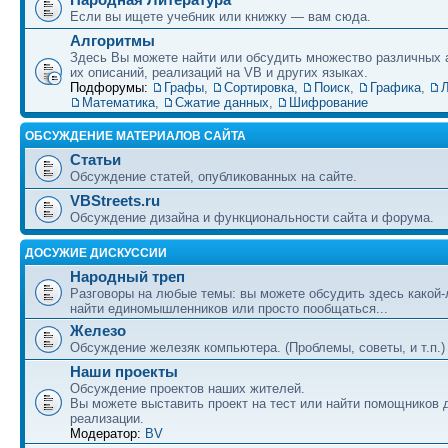
Если вы ищете учебник или книжку — вам сюда.
Алгоритмы
Здесь Вы можете найти или обсудить множество различных 
их описаний, реализаций на VB и других языках.
Подфорумы:
Графы
,
Сортировка
,
Поиск
,
Графика
,
Л
Математика
,
Сжатие данных
,
Шифрование
ОБСУЖДЕНИЕ МАТЕРИАЛОВ САЙТА
Статьи
Обсуждение статей, опубликованных на сайте.
VBStreets.ru
Обсуждение дизайна и функциональности сайта и форума.
ДОСУЖИЕ ДИСКУССИИ
Народный треп
Разговоры на любые темы: вы можете обсудить здесь какой-
найти единомышленников или просто пообщаться...
Железо
Обсуждение железяк компьютера. (Проблемы, советы, и т.п.)
Наши проекты
Обсуждение проектов наших жителей.
Вы можете выставить проект на тест или найти помощников 
реализации.
Модератор:
BV