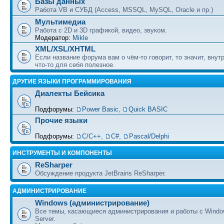
Базы данных
Работа VB и СУБД (Access, MSSQL, MySQL, Oracle и пр.)
Мультимедиа
Работа с 2D и 3D графикой, видео, звуком.
Модератор:
Mikle
XML/XSL/XHTML
Если название форума вам о чём-то говорит, то значит, внут
что-то для себя полезное.
ДРУГИЕ ЯЗЫКИ ПРОГРАММИРОВАНИЯ
Диалекты Бейсика
Подфорумы:
Power Basic
,
Quick BASIC
Прочие языки
Подфорумы:
С/С++
,
C#
,
Pascal/Delphi
ИНСТРУМЕНТЫ И КОМПОНЕНТЫ
ReSharper
Обсуждение продукта JetBrains ReSharper.
АДМИНИСТРИРОВАНИЕ
Windows (администрирование)
Все темы, касающиеся администрирования и работы с Wind
Server.