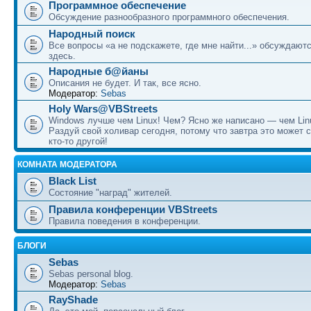
Программное обеспечение
Обсуждение разнообразного программного обеспечения.
Народный поиск
Все вопросы «а не подскажете, где мне найти...» обсуждают
здесь.
Народные б@йаны
Описания не будет. И так, все ясно.
Модератор:
Sebas
Holy Wars@VBStreets
Windows лучше чем Linux! Чем? Ясно же написано — чем Lin
Раздуй свой холивар сегодня, потому что завтра это может 
кто-то другой!
КОМНАТА МОДЕРАТОРА
Black List
Состояние "наград" жителей.
Правила конференции VBStreets
Правила поведения в конференции.
БЛОГИ
Sebas
Sebas personal blog.
Модератор:
Sebas
RayShade