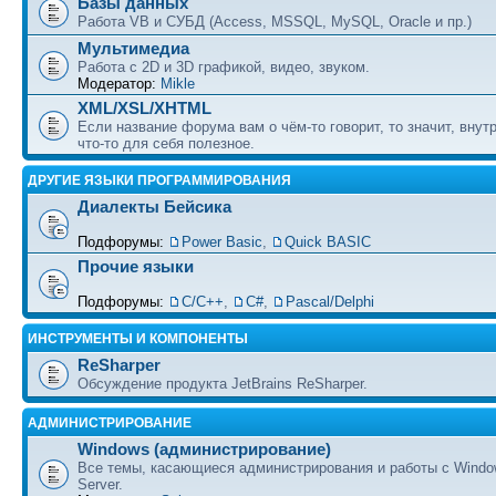
Базы данных
Работа VB и СУБД (Access, MSSQL, MySQL, Oracle и пр.)
Мультимедиа
Работа с 2D и 3D графикой, видео, звуком.
Модератор:
Mikle
XML/XSL/XHTML
Если название форума вам о чём-то говорит, то значит, внут
что-то для себя полезное.
ДРУГИЕ ЯЗЫКИ ПРОГРАММИРОВАНИЯ
Диалекты Бейсика
Подфорумы:
Power Basic
,
Quick BASIC
Прочие языки
Подфорумы:
С/С++
,
C#
,
Pascal/Delphi
ИНСТРУМЕНТЫ И КОМПОНЕНТЫ
ReSharper
Обсуждение продукта JetBrains ReSharper.
АДМИНИСТРИРОВАНИЕ
Windows (администрирование)
Все темы, касающиеся администрирования и работы с Wind
Server.