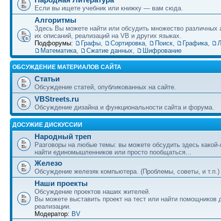
Если вы ищете учебник или книжку — вам сюда.
Алгоритмы
Здесь Вы можете найти или обсудить множество различных 
их описаний, реализаций на VB и других языках.
Подфорумы:
Графы
,
Сортировка
,
Поиск
,
Графика
,
Л
Математика
,
Сжатие данных
,
Шифрование
ОБСУЖДЕНИЕ МАТЕРИАЛОВ САЙТА
Статьи
Обсуждение статей, опубликованных на сайте.
VBStreets.ru
Обсуждение дизайна и функциональности сайта и форума.
ДОСУЖИЕ ДИСКУССИИ
Народный треп
Разговоры на любые темы: вы можете обсудить здесь какой-
найти единомышленников или просто пообщаться...
Железо
Обсуждение железяк компьютера. (Проблемы, советы, и т.п.)
Наши проекты
Обсуждение проектов наших жителей.
Вы можете выставить проект на тест или найти помощников 
реализации.
Модератор:
BV