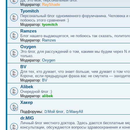
Да, это мой, персональный блог.
Модератор:
RayShade
Tyomitch
Персональный блог одноименного форумчанина. Человека и 
побоюсь этого сравнения :)
Модератор:
tyomitch
Ramzes
Блог нашего выдающегося, не побоюсь так сказать, политоло
Модератор:
Ramzes
Oxygen
Это блог, для рассуждений о том, какими мы будем через N л
только.
Модератор:
Oxygen
BV
Для тех, кто думает, что знает больше, чем думает о том что
Короче, если предыдущая фраза вас не смутила — заходите
Модератор:
BV
Alibek
Очередной блог :)
Модератор:
alibek
Хакер
Подфорумы:
Мой блог
,
МануAll
dr.MIG
Личный блог местного доктора. Здесь даются бесплатные м
консультации, обсуждаются вопросы здравоохранения и коне