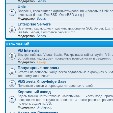
Модератор:
Sebas
Unix
Вопросы, касающиеся администрирования и работы в Unix-п
системах (Linux, FreeBSD, OpenBSD и т.д.).
Модератор:
Sebas
Enterprise Servers
Все темы, касающиеся администрирования SQL Server, Excha
BizTalk Server, Commerce Server и т.п.
Модератор:
Sebas
БАЗА ЗНАНИЙ
VB Internals
Внутренний мир Visual Basic. Раскрываем тайны глубин VB, 
устройства, недокументированные возможности и сведения.
Модератор:
Хакер
Популярные вопросы
Ответы на вопросы, чаще всего задаваемые в форумах VBSt
тех, кому лень искать.
VBStreets Knowledge Base
Полезные статьи и переводы интересных статей
Кирпичный завод
Здесь можно найти готовые «кирпичики» — части кода, приг
построения более крупных проектов, а также решения разли
не очень задач на VB.
Модератор:
Brickgroup
Народная Литература