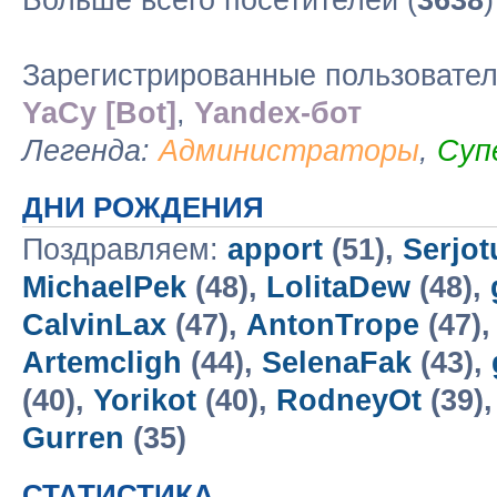
Больше всего посетителей (
3638
Зарегистрированные пользовате
YaCy [Bot]
,
Yandex-бот
Легенда:
Администраторы
,
Суп
ДНИ РОЖДЕНИЯ
Поздравляем:
apport
(51),
Serjo
MichaelPek
(48),
LolitaDew
(48),
CalvinLax
(47),
AntonTrope
(47)
Artemcligh
(44),
SelenaFak
(43),
(40),
Yorikot
(40),
RodneyOt
(39)
Gurren
(35)
СТАТИСТИКА