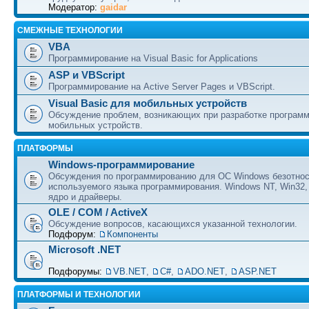
Модератор:
gaidar
СМЕЖНЫЕ ТЕХНОЛОГИИ
VBA
Программирование на Visual Basic for Applications
ASP и VBScript
Программирование на Active Server Pages и VBScript.
Visual Basic для мобильных устройств
Обсуждение проблем, возникающих при разработке програм
мобильных устройств.
ПЛАТФОРМЫ
Windows-программирование
Обсуждения по программированию для ОС Windows безотно
используемого языка программирования. Windows NT, Win32,
ядро и драйверы.
OLE / COM / ActiveX
Обсуждение вопросов, касающихся указанной технологии.
Подфорум:
Компоненты
Microsoft .NET
Подфорумы:
VB.NET
,
C#
,
ADO.NET
,
ASP.NET
ПЛАТФОРМЫ И ТЕХНОЛОГИИ