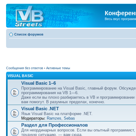
Конференц
Весь вкус програм
Список форумов
Сообщения без ответов
•
Активные темы
VISUAL BASIC
Visual Basic 1–6
Программирование на Visual Basic, главный форум. Обсужде
программирования на VB 1—6.
Даже если вы плохо разбираетесь в VB и программировании
вам помогут. В разумных пределах, конечно.
Visual Basic .NET
Язык Visual Basic на платформе .NET.
Модераторы:
Ramzes
,
Sebas
Раздел для Профессионалов
Для неординарных вопросов. Если вы опытный программист,
трудную ситуацию, — вам сюда.