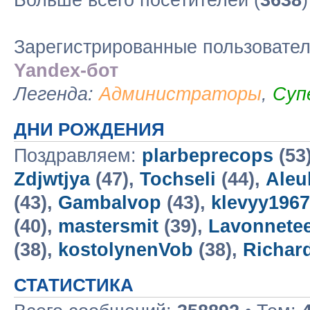
Больше всего посетителей (
3638
Зарегистрированные пользовате
Yandex-бот
Легенда:
Администраторы
,
Суп
ДНИ РОЖДЕНИЯ
Поздравляем:
plarbeprecops
(53
Zdjwtjya
(47),
Tochseli
(44),
Aleu
(43),
Gambalvop
(43),
klevyy196
(40),
mastersmit
(39),
Lavonnete
(38),
kostolynenVob
(38),
Richar
СТАТИСТИКА