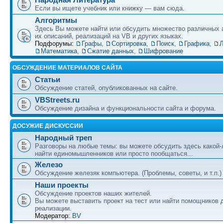
Если вы ищете учебник или книжку — вам сюда.
Алгоритмы
Здесь Вы можете найти или обсудить множество различных 
их описаний, реализаций на VB и других языках.
Подфорумы:
Графы
,
Сортировка
,
Поиск
,
Графика
,
Л
Математика
,
Сжатие данных
,
Шифрование
ОБСУЖДЕНИЕ МАТЕРИАЛОВ САЙТА
Статьи
Обсуждение статей, опубликованных на сайте.
VBStreets.ru
Обсуждение дизайна и функциональности сайта и форума.
ДОСУЖИЕ ДИСКУССИИ
Народный треп
Разговоры на любые темы: вы можете обсудить здесь какой-
найти единомышленников или просто пообщаться...
Железо
Обсуждение железяк компьютера. (Проблемы, советы, и т.п.)
Наши проекты
Обсуждение проектов наших жителей.
Вы можете выставить проект на тест или найти помощников 
реализации.
Модератор:
BV