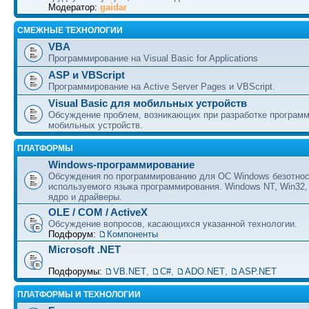
Модератор:
gaidar
СМЕЖНЫЕ ТЕХНОЛОГИИ
VBA
Программирование на Visual Basic for Applications
ASP и VBScript
Программирование на Active Server Pages и VBScript.
Visual Basic для мобильных устройств
Обсуждение проблем, возникающих при разработке програм
мобильных устройств.
ПЛАТФОРМЫ
Windows-программирование
Обсуждения по программированию для ОС Windows безотно
используемого языка программирования. Windows NT, Win32,
ядро и драйверы.
OLE / COM / ActiveX
Обсуждение вопросов, касающихся указанной технологии.
Подфорум:
Компоненты
Microsoft .NET
Подфорумы:
VB.NET
,
C#
,
ADO.NET
,
ASP.NET
ПЛАТФОРМЫ И ТЕХНОЛОГИИ