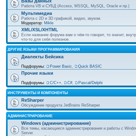
Базы данных
Работа VB и СУБД (Access, MSSQL, MySQL, Oracle и пр.)
Мультимедиа
Работа с 2D и 3D графикой, видео, звуком.
Модератор:
Mikle
XML/XSL/XHTML
Если название форума вам о чём-то говорит, то значит, внут
что-то для себя полезное.
ДРУГИЕ ЯЗЫКИ ПРОГРАММИРОВАНИЯ
Диалекты Бейсика
Подфорумы:
Power Basic
,
Quick BASIC
Прочие языки
Подфорумы:
С/С++
,
C#
,
Pascal/Delphi
ИНСТРУМЕНТЫ И КОМПОНЕНТЫ
ReSharper
Обсуждение продукта JetBrains ReSharper.
АДМИНИСТРИРОВАНИЕ
Windows (администрирование)
Все темы, касающиеся администрирования и работы с Wind
Server.