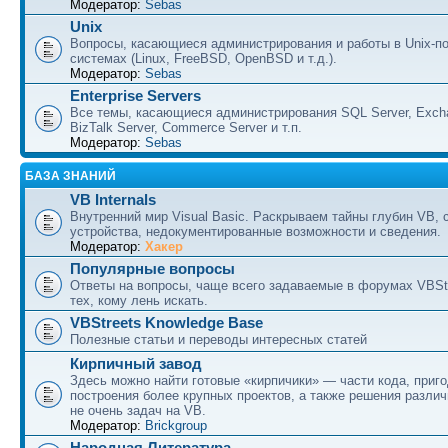
Модератор:
Sebas
Unix
Вопросы, касающиеся администрирования и работы в Unix-п
системах (Linux, FreeBSD, OpenBSD и т.д.).
Модератор:
Sebas
Enterprise Servers
Все темы, касающиеся администрирования SQL Server, Excha
BizTalk Server, Commerce Server и т.п.
Модератор:
Sebas
БАЗА ЗНАНИЙ
VB Internals
Внутренний мир Visual Basic. Раскрываем тайны глубин VB, 
устройства, недокументированные возможности и сведения.
Модератор:
Хакер
Популярные вопросы
Ответы на вопросы, чаще всего задаваемые в форумах VBSt
тех, кому лень искать.
VBStreets Knowledge Base
Полезные статьи и переводы интересных статей
Кирпичный завод
Здесь можно найти готовые «кирпичики» — части кода, приг
построения более крупных проектов, а также решения разли
не очень задач на VB.
Модератор:
Brickgroup
Народная Литература