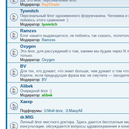
Да, это мой, персональный блог.
Модератор:
RayShade
Tyomitch
Персональный блог одноименного форумчанина. Человека и 
побоюсь этого сравнения :)
Модератор:
tyomitch
Ramzes
Блог нашего выдающегося, не побоюсь так сказать, политоло
Модератор:
Ramzes
Oxygen
Это блог, для рассуждений о том, какими мы будем через N л
только.
Модератор:
Oxygen
BV
Для тех, кто думает, что знает больше, чем думает о том что
Короче, если предыдущая фраза вас не смутила — заходите
Модератор:
BV
Alibek
Очередной блог :)
Модератор:
alibek
Хакер
Подфорумы:
Мой блог
,
МануAll
dr.MIG
Личный блог местного доктора. Здесь даются бесплатные м
консультации, обсуждаются вопросы здравоохранения и коне