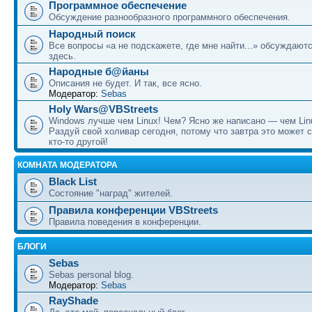
Программное обеспечение
Обсуждение разнообразного программного обеспечения.
Народный поиск
Все вопросы «а не подскажете, где мне найти...» обсуждают
здесь.
Народные б@йаны
Описания не будет. И так, все ясно.
Модератор:
Sebas
Holy Wars@VBStreets
Windows лучше чем Linux! Чем? Ясно же написано — чем Lin
Раздуй свой холивар сегодня, потому что завтра это может 
кто-то другой!
КОМНАТА МОДЕРАТОРА
Black List
Состояние "наград" жителей.
Правила конференции VBStreets
Правила поведения в конференции.
БЛОГИ
Sebas
Sebas personal blog.
Модератор:
Sebas
RayShade