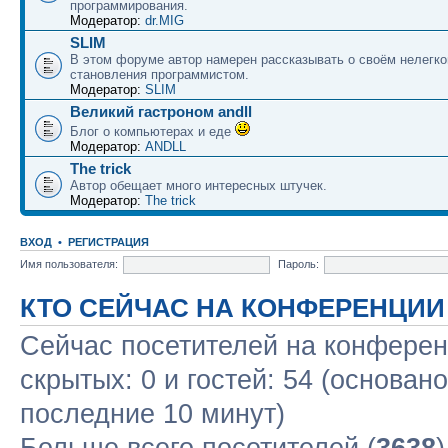
программирования.
Модератор:
dr.MIG
SLIM
В этом форуме автор намерен рассказывать о своём нелегко
становления программистом.
Модератор:
SLIM
Великий гастроном andll
Блог о компьютерах и еде
Модератор:
ANDLL
The trick
Автор обещает много интересных штучек.
Модератор:
The trick
ВХОД
•
РЕГИСТРАЦИЯ
Имя пользователя:
Пароль:
КТО СЕЙЧАС НА КОНФЕРЕНЦИИ
Сейчас посетителей на конфере
скрытых: 0 и гостей: 54 (основан
последние 10 минут)