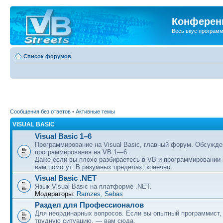
Конференц
Весь вкус програм
Список форумов
Сообщения без ответов
•
Активные темы
VISUAL BASIC
Visual Basic 1–6
Программирование на Visual Basic, главный форум. Обсужде
программирования на VB 1—6.
Даже если вы плохо разбираетесь в VB и программировании
вам помогут. В разумных пределах, конечно.
Visual Basic .NET
Язык Visual Basic на платформе .NET.
Модераторы:
Ramzes
,
Sebas
Раздел для Профессионалов
Для неординарных вопросов. Если вы опытный программист,
трудную ситуацию, — вам сюда.