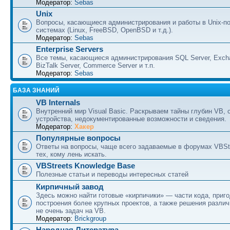
Модератор:
Sebas
Unix
Вопросы, касающиеся администрирования и работы в Unix-п
системах (Linux, FreeBSD, OpenBSD и т.д.).
Модератор:
Sebas
Enterprise Servers
Все темы, касающиеся администрирования SQL Server, Excha
BizTalk Server, Commerce Server и т.п.
Модератор:
Sebas
БАЗА ЗНАНИЙ
VB Internals
Внутренний мир Visual Basic. Раскрываем тайны глубин VB, 
устройства, недокументированные возможности и сведения.
Модератор:
Хакер
Популярные вопросы
Ответы на вопросы, чаще всего задаваемые в форумах VBSt
тех, кому лень искать.
VBStreets Knowledge Base
Полезные статьи и переводы интересных статей
Кирпичный завод
Здесь можно найти готовые «кирпичики» — части кода, приг
построения более крупных проектов, а также решения разли
не очень задач на VB.
Модератор:
Brickgroup
Народная Литература