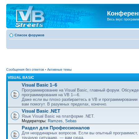
Конференц
Весь вкус програм
Список форумов
Сообщения без ответов
•
Активные темы
VISUAL BASIC
Visual Basic 1–6
Программирование на Visual Basic, главный форум. Обсужде
программирования на VB 1—6.
Даже если вы плохо разбираетесь в VB и программировании
вам помогут. В разумных пределах, конечно.
Visual Basic .NET
Язык Visual Basic на платформе .NET.
Модераторы:
Ramzes
,
Sebas
Раздел для Профессионалов
Для неординарных вопросов. Если вы опытный программист,
трудную ситуацию, — вам сюда.