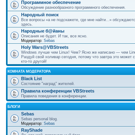
Программное обеспечение
Обсуждение разнообразного программного обеспечения.
Народный поиск
Все вопросы «а не подскажете, где мне найти...» обсуждают
здесь.
Народные б@йаны
Описания не будет. И так, все ясно.
Модератор:
Sebas
Holy Wars@VBStreets
Windows лучше чем Linux! Чем? Ясно же написано — чем Lin
Раздуй свой холивар сегодня, потому что завтра это может 
кто-то другой!
КОМНАТА МОДЕРАТОРА
Black List
Состояние "наград" жителей.
Правила конференции VBStreets
Правила поведения в конференции.
БЛОГИ
Sebas
Sebas personal blog.
Модератор:
Sebas
RayShade