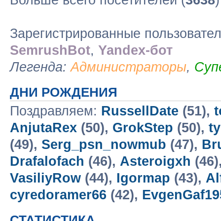
Больше всего посетителей (
3638
Зарегистрированные пользовате
SemrushBot
,
Yandex-бот
Легенда:
Администраторы
,
Суп
ДНИ РОЖДЕНИЯ
Поздравляем:
RussellDate
(51),
t
AnjutaRex
(50),
GrokStep
(50),
t
(49),
Serg_psn_nowmub
(47),
Br
Drafalofach
(46),
Asteroigxh
(46)
VasiliyRow
(44),
Igormap
(43),
Al
cyredoramer66
(42),
EvgenGaf19
СТАТИСТИКА