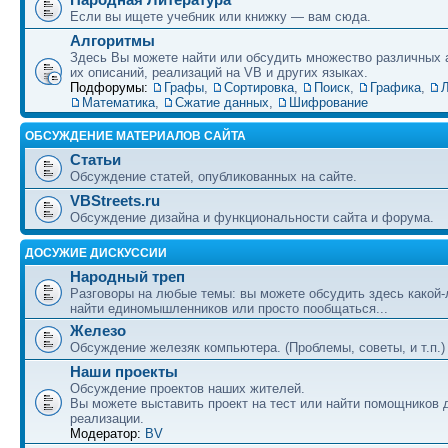
Если вы ищете учебник или книжку — вам сюда.
Алгоритмы
Здесь Вы можете найти или обсудить множество различных 
их описаний, реализаций на VB и других языках.
Подфорумы:
Графы
,
Сортировка
,
Поиск
,
Графика
,
Л
Математика
,
Сжатие данных
,
Шифрование
ОБСУЖДЕНИЕ МАТЕРИАЛОВ САЙТА
Статьи
Обсуждение статей, опубликованных на сайте.
VBStreets.ru
Обсуждение дизайна и функциональности сайта и форума.
ДОСУЖИЕ ДИСКУССИИ
Народный треп
Разговоры на любые темы: вы можете обсудить здесь какой-
найти единомышленников или просто пообщаться...
Железо
Обсуждение железяк компьютера. (Проблемы, советы, и т.п.)
Наши проекты
Обсуждение проектов наших жителей.
Вы можете выставить проект на тест или найти помощников 
реализации.
Модератор:
BV