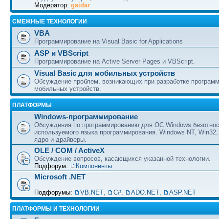
Модератор:
gaidar
СМЕЖНЫЕ ТЕХНОЛОГИИ
VBA
Программирование на Visual Basic for Applications
ASP и VBScript
Программирование на Active Server Pages и VBScript.
Visual Basic для мобильных устройств
Обсуждение проблем, возникающих при разработке програм
мобильных устройств.
ПЛАТФОРМЫ
Windows-программирование
Обсуждения по программированию для ОС Windows безотно
используемого языка программирования. Windows NT, Win32,
ядро и драйверы.
OLE / COM / ActiveX
Обсуждение вопросов, касающихся указанной технологии.
Подфорум:
Компоненты
Microsoft .NET
Подфорумы:
VB.NET
,
C#
,
ADO.NET
,
ASP.NET
ПЛАТФОРМЫ И ТЕХНОЛОГИИ