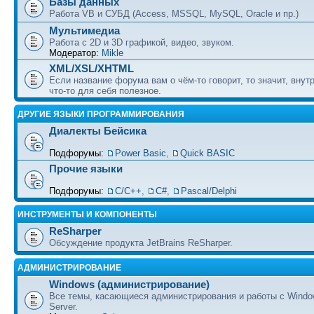
Базы данных
Работа VB и СУБД (Access, MSSQL, MySQL, Oracle и пр.)
Мультимедиа
Работа с 2D и 3D графикой, видео, звуком.
Модератор:
Mikle
XML/XSL/XHTML
Если название форума вам о чём-то говорит, то значит, внут
что-то для себя полезное.
ДРУГИЕ ЯЗЫКИ ПРОГРАММИРОВАНИЯ
Диалекты Бейсика
Подфорумы:
Power Basic
,
Quick BASIC
Прочие языки
Подфорумы:
С/С++
,
C#
,
Pascal/Delphi
ИНСТРУМЕНТЫ И КОМПОНЕНТЫ
ReSharper
Обсуждение продукта JetBrains ReSharper.
АДМИНИСТРИРОВАНИЕ
Windows (администрирование)
Все темы, касающиеся администрирования и работы с Wind
Server.