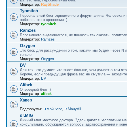
Да, это мой, персональный блог.
Модератор:
RayShade
Tyomitch
Персональный блог одноименного форумчанина. Человека и 
побоюсь этого сравнения :)
Модератор:
tyomitch
Ramzes
Блог нашего выдающегося, не побоюсь так сказать, политоло
Модератор:
Ramzes
Oxygen
Это блог, для рассуждений о том, какими мы будем через N л
только.
Модератор:
Oxygen
BV
Для тех, кто думает, что знает больше, чем думает о том что
Короче, если предыдущая фраза вас не смутила — заходите
Модератор:
BV
Alibek
Очередной блог :)
Модератор:
alibek
Хакер
Подфорумы:
Мой блог
,
МануAll
dr.MIG
Личный блог местного доктора. Здесь даются бесплатные м
консультации, обсуждаются вопросы здравоохранения и коне