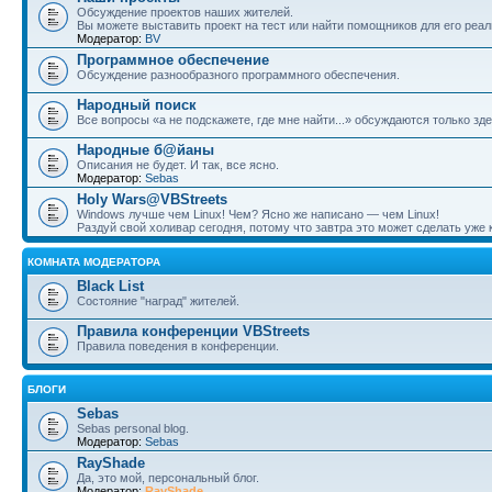
Обсуждение проектов наших жителей.
Вы можете выставить проект на тест или найти помощников для его реал
Модератор:
BV
Программное обеспечение
Обсуждение разнообразного программного обеспечения.
Народный поиск
Все вопросы «а не подскажете, где мне найти...» обсуждаются только зде
Народные б@йаны
Описания не будет. И так, все ясно.
Модератор:
Sebas
Holy Wars@VBStreets
Windows лучше чем Linux! Чем? Ясно же написано — чем Linux!
Раздуй свой холивар сегодня, потому что завтра это может сделать уже к
КОМНАТА МОДЕРАТОРА
Black List
Состояние "наград" жителей.
Правила конференции VBStreets
Правила поведения в конференции.
БЛОГИ
Sebas
Sebas personal blog.
Модератор:
Sebas
RayShade
Да, это мой, персональный блог.
Модератор:
RayShade