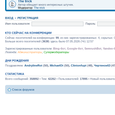
The trick
Автор обещает много интересных штучек.
Модератор:
The trick
ВХОД
•
РЕГИСТРАЦИЯ
Имя пользователя:
Пароль:
КТО СЕЙЧАС НА КОНФЕРЕНЦИИ
Сейчас посетителей на конференции:
99
, из них зарегистрированных: 4, скрытых: 
Больше всего посетителей (
3638
) здесь было 07.05.2026 (Чт) 12:57
Зарегистрированные пользователи:
Bing-бот
,
Google-бот
,
SemrushBot
,
Yandex-
Легенда:
Администраторы
,
Супермодераторы
ДНИ РОЖДЕНИЯ
Поздравляем:
AndrylineRot
(50),
MichaelOt
(50),
Clintonfupt
(48),
Чертенок63
(47
СТАТИСТИКА
Всего сообщений:
358892
• Тем:
42262
• Пользователей:
17895
• Новый пользовате
Список форумов