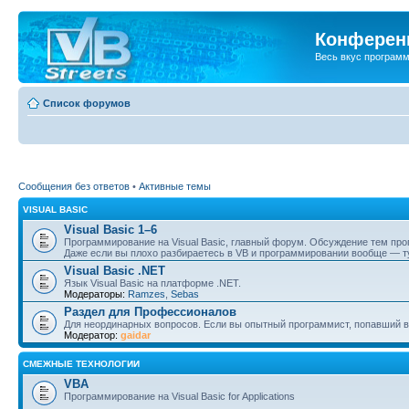
Конференц
Весь вкус програм
Список форумов
Сообщения без ответов
•
Активные темы
VISUAL BASIC
Visual Basic 1–6
Программирование на Visual Basic, главный форум. Обсуждение тем пр
Даже если вы плохо разбираетесь в VB и программировании вообще — ту
Visual Basic .NET
Язык Visual Basic на платформе .NET.
Модераторы:
Ramzes
,
Sebas
Раздел для Профессионалов
Для неординарных вопросов. Если вы опытный программист, попавший в
Модератор:
gaidar
СМЕЖНЫЕ ТЕХНОЛОГИИ
VBA
Программирование на Visual Basic for Applications