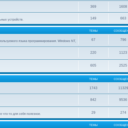
369
1608
149
663
ьных устройств.
ТЕМЫ
СООБЩЕ
67
796
ользуемого языка программирования. Windows NT,
220
1123
605
2525
ТЕМЫ
СООБЩЕ
1743
1132
842
9536
29
274
е что-то для себя полезное.
ТЕМЫ
СООБЩЕ