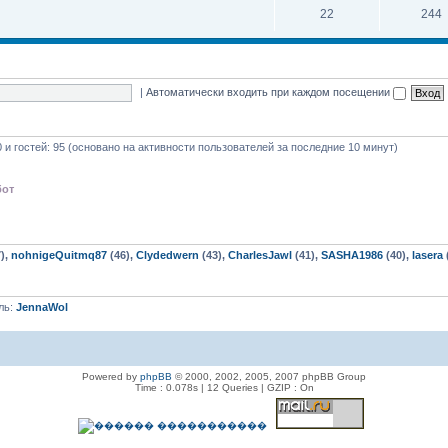
22
244
|
Автоматически входить при каждом посещении
0 и гостей: 95 (основано на активности пользователей за последние 10 минут)
бот
),
nohnigeQuitmq87
(46),
Clydedwern
(43),
CharlesJawl
(41),
SASHA1986
(40),
lasera
ль:
JennaWol
Powered by
phpBB
© 2000, 2002, 2005, 2007 phpBB Group
Time : 0.078s | 12 Queries | GZIP : On