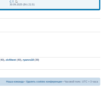
С.Т.
30.09.2025 (Вт) 21:51
(40),
zlcfilwet
(40),
ryanvs18
(39)
Наша команда
•
Удалить cookies конференции
• Часовой пояс: UTC + 3 часа