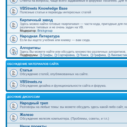
Ответы на вопросы, чаще всего задаваемые в форумах VBStreets. Для те
VBStreets Knowledge Base
Полезные статьи и переводы интересных статей
Кирпичный завод
Здесь можно найти готовые «кирпичики» — части кода, пригодные для п
различных типовых и не очень задач на VB.
Модератор:
Brickgroup
Народная Литература
Если вы ищете учебник или книжку — вам сюда.
Алгоритмы
Здесь Вы можете найти или обсудить множество различных алгоритмов, и
Подфорумы:
Графы
,
Сортировка
,
Поиск
,
Графика
,
Лингвисти
ОБСУЖДЕНИЕ МАТЕРИАЛОВ САЙТА
Статьи
Обсуждение статей, опубликованных на сайте.
VBStreets.ru
Обсуждение дизайна и функциональности сайта и форума.
ДОСУЖИЕ ДИСКУССИИ
Народный треп
Разговоры на любые темы: вы можете обсудить здесь какой-либо сайт, 
Железо
Обсуждение железяк компьютера. (Проблемы, советы, и т.п.)
Наши проекты