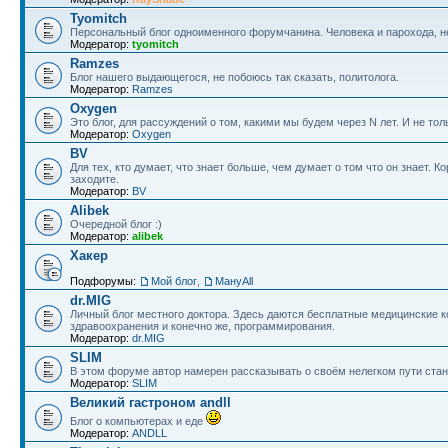
Tyomitch
Персональный блог одноименного форумчанина. Человека и парохода, не
Модератор:
tyomitch
Ramzes
Блог нашего выдающегося, не побоюсь так сказать, политолога.
Модератор:
Ramzes
Oxygen
Это блог, для рассуждений о том, какими мы будем через N лет. И не тол
Модератор:
Oxygen
BV
Для тех, кто думает, что знает больше, чем думает о том что он знает.
заходите.
Модератор:
BV
Alibek
Очередной блог :)
Модератор:
alibek
Хакер
Подфорумы:
Мой блог
,
МануAll
dr.MIG
Личный блог местного доктора. Здесь даются бесплатные медицинские 
здравоохранения и конечно же, программирования.
Модератор:
dr.MIG
SLIM
В этом форуме автор намерен рассказывать о своём нелегком пути ста
Модератор:
SLIM
Великий гастроном andll
Блог о компьютерах и еде
Модератор:
ANDLL