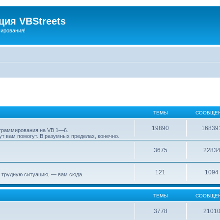
ия VBStreets
мирования!
ТЕМЫ
СООБЩЕ
19890
16839
ограммирования на VB 1—6.
т вам помогут. В разумных пределах, конечно.
3675
2283
121
1094
 трудную ситуацию, — вам сюда.
ТЕМЫ
СООБЩЕ
3778
2101