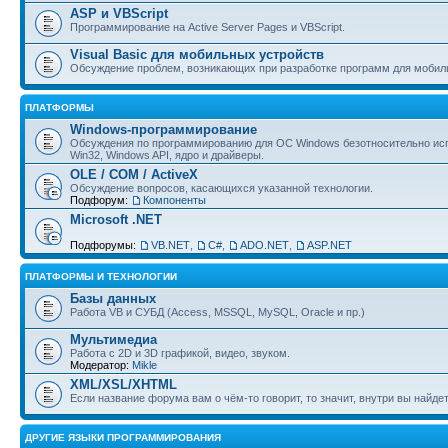
ASP и VBScript
Программирование на Active Server Pages и VBScript.
Visual Basic для мобильных устройств
Обсуждение проблем, возникающих при разработке программ для мобил
ПЛАТФОРМЫ
Windows-программирование
Обсуждения по программированию для ОС Windows безотносительно исп
Win32, Windows API, ядро и драйверы.
OLE / COM / ActiveX
Обсуждение вопросов, касающихся указанной технологии.
Подфорум:
Компоненты
Microsoft .NET
Подфорумы:
VB.NET
,
C#
,
ADO.NET
,
ASP.NET
ПЛАТФОРМЫ И ТЕХНОЛОГИИ
Базы данных
Работа VB и СУБД (Access, MSSQL, MySQL, Oracle и пр.)
Мультимедиа
Работа с 2D и 3D графикой, видео, звуком.
Модератор:
Mikle
XML/XSL/XHTML
Если название форума вам о чём-то говорит, то значит, внутри вы найдет
ДРУГИЕ ЯЗЫКИ ПРОГРАММИРОВАНИЯ