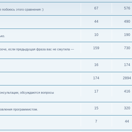
67
576
 побоюсь этого сравнения :)
44
490
10
190
ько.
159
730
 Короче, если предыдущая фраза вас не смутила —
16
174
174
2894
17
416
консультации, обсуждаются вопросы
15
320
новления программистом.
7
44