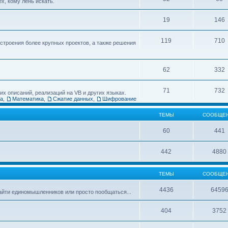
х, кому лень искать.
19
146
119
710
остроения более крупных проектов, а также решения
62
332
71
732
х описаний, реализаций на VB и других языках.
ка
,
Математика
,
Сжатие данных
,
Шифрование
ТЕМЫ
СООБЩЕ
60
441
442
4880
ТЕМЫ
СООБЩЕ
4436
6459
найти единомышленников или просто пообщаться...
404
3752