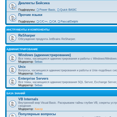
Диалекты Бейсика
Подфорумы:
Power Basic
,
Quick BASIC
Прочие языки
Подфорумы:
С/С++
,
C#
,
Pascal/Delphi
ИНСТРУМЕНТЫ И КОМПОНЕНТЫ
ReSharper
Обсуждение продукта JetBrains ReSharper.
АДМИНИСТРИРОВАНИЕ
Windows (администрирование)
Все темы, касающиеся администрирования и работы с Windows/Windows 
Модератор:
Sebas
Unix
Вопросы, касающиеся администрирования и работы в Unix-подобных сист
Модератор:
Sebas
Enterprise Servers
Все темы, касающиеся администрирования SQL Server, Exchange Server, B
Модератор:
Sebas
БАЗА ЗНАНИЙ
VB Internals
Внутренний мир Visual Basic. Раскрываем тайны глубин VB, секреты ус
сведения.
Модератор:
Хакер
Популярные вопросы