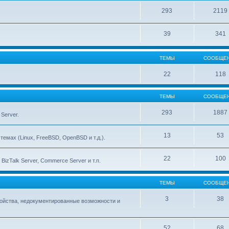
293
2119
39
341
ТЕМЫ
СООБЩЕ
22
118
ТЕМЫ
СООБЩЕ
293
1887
Server.
13
53
емах (Linux, FreeBSD, OpenBSD и т.д.).
22
100
izTalk Server, Commerce Server и т.п.
ТЕМЫ
СООБЩЕ
3
38
тройства, недокументированные возможности и
52
68