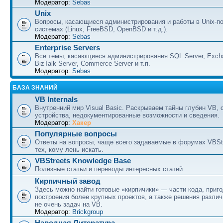
Модератор:
Sebas
Unix
Вопросы, касающиеся администрирования и работы в Unix-п
системах (Linux, FreeBSD, OpenBSD и т.д.).
Модератор:
Sebas
Enterprise Servers
Все темы, касающиеся администрирования SQL Server, Excha
BizTalk Server, Commerce Server и т.п.
Модератор:
Sebas
БАЗА ЗНАНИЙ
VB Internals
Внутренний мир Visual Basic. Раскрываем тайны глубин VB, 
устройства, недокументированные возможности и сведения.
Модератор:
Хакер
Популярные вопросы
Ответы на вопросы, чаще всего задаваемые в форумах VBSt
тех, кому лень искать.
VBStreets Knowledge Base
Полезные статьи и переводы интересных статей
Кирпичный завод
Здесь можно найти готовые «кирпичики» — части кода, приг
построения более крупных проектов, а также решения разли
не очень задач на VB.
Модератор:
Brickgroup
Народная Литература