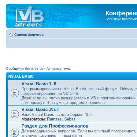
Конференц
Весь вкус програм
Список форумов
Сообщения без ответов
•
Активные темы
VISUAL BASIC
Visual Basic 1–6
Программирование на Visual Basic, главный форум. Обсужде
программирования на VB 1—6.
Даже если вы плохо разбираетесь в VB и программировании
вам помогут. В разумных пределах, конечно.
Visual Basic .NET
Язык Visual Basic на платформе .NET.
Модераторы:
Ramzes
,
Sebas
Раздел для Профессионалов
Для неординарных вопросов. Если вы опытный программист,
трудную ситуацию, — вам сюда.