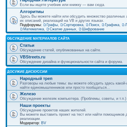
Если вы ищете учебник или книжку — вам сюда.
Алгоритмы
Здесь Вы можете найти или обсудить множество различных 
их описаний, реализаций на VB и других языках.
Подфорумы:
Графы
,
Сортировка
,
Поиск
,
Графика
,
Л
Математика
,
Сжатие данных
,
Шифрование
ОБСУЖДЕНИЕ МАТЕРИАЛОВ САЙТА
Статьи
Обсуждение статей, опубликованных на сайте.
VBStreets.ru
Обсуждение дизайна и функциональности сайта и форума.
ДОСУЖИЕ ДИСКУССИИ
Народный треп
Разговоры на любые темы: вы можете обсудить здесь какой-
найти единомышленников или просто пообщаться...
Железо
Обсуждение железяк компьютера. (Проблемы, советы, и т.п.)
Наши проекты
Обсуждение проектов наших жителей.
Вы можете выставить проект на тест или найти помощников 
реализации.
Модератор:
BV