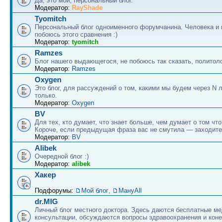
Да, это мой, персональный блог.
Модератор:
RayShade
Tyomitch
Персональный блог одноименного форумчанина. Человека и 
побоюсь этого сравнения :)
Модератор:
tyomitch
Ramzes
Блог нашего выдающегося, не побоюсь так сказать, политоло
Модератор:
Ramzes
Oxygen
Это блог, для рассуждений о том, какими мы будем через N л
только.
Модератор:
Oxygen
BV
Для тех, кто думает, что знает больше, чем думает о том что
Короче, если предыдущая фраза вас не смутила — заходите
Модератор:
BV
Alibek
Очередной блог :)
Модератор:
alibek
Хакер
Подфорумы:
Мой блог
,
МануAll
dr.MIG
Личный блог местного доктора. Здесь даются бесплатные м
консультации, обсуждаются вопросы здравоохранения и коне