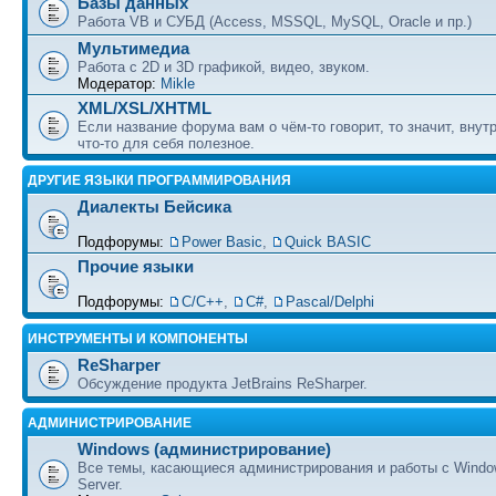
Базы данных
Работа VB и СУБД (Access, MSSQL, MySQL, Oracle и пр.)
Мультимедиа
Работа с 2D и 3D графикой, видео, звуком.
Модератор:
Mikle
XML/XSL/XHTML
Если название форума вам о чём-то говорит, то значит, внут
что-то для себя полезное.
ДРУГИЕ ЯЗЫКИ ПРОГРАММИРОВАНИЯ
Диалекты Бейсика
Подфорумы:
Power Basic
,
Quick BASIC
Прочие языки
Подфорумы:
С/С++
,
C#
,
Pascal/Delphi
ИНСТРУМЕНТЫ И КОМПОНЕНТЫ
ReSharper
Обсуждение продукта JetBrains ReSharper.
АДМИНИСТРИРОВАНИЕ
Windows (администрирование)
Все темы, касающиеся администрирования и работы с Wind
Server.