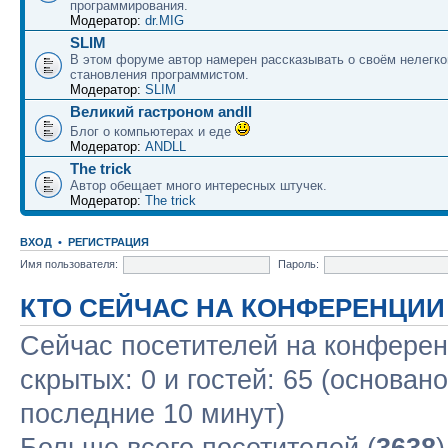
программирования.
Модератор:
dr.MIG
SLIM
В этом форуме автор намерен рассказывать о своём нелегко
становления программистом.
Модератор:
SLIM
Великий гастроном andll
Блог о компьютерах и еде
Модератор:
ANDLL
The trick
Автор обещает много интересных штучек.
Модератор:
The trick
ВХОД
•
РЕГИСТРАЦИЯ
Имя пользователя:
Пароль:
КТО СЕЙЧАС НА КОНФЕРЕНЦИИ
Сейчас посетителей на конфере
скрытых: 0 и гостей: 65 (основан
последние 10 минут)