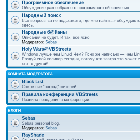
Программное обеспечение
Обсуждение разнообразного программного обеспечения.
Народный поиск
Все вопросы «а не подскажете, где мне найти...» обсуждают
здесь.
Народные б@йаны
Описания не будет. И так, все ясно.
Модератор:
Sebas
Holy Wars@VBStreets
Windows лучше чем Linux! Чем? Ясно же написано — чем Lin
Раздуй свой холивар сегодня, потому что завтра это может 
кто-то другой!
КОМНАТА МОДЕРАТОРА
Black List
Состояние "наград" жителей.
Правила конференции VBStreets
Правила поведения в конференции.
БЛОГИ
Sebas
Sebas personal blog.
Модератор:
Sebas
RayShade