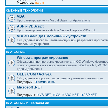
Модератор:
gaidar
СМЕЖНЫЕ ТЕХНОЛОГИИ
VBA
Программирование на Visual Basic for Applications
ASP и VBScript
Программирование на Active Server Pages и VBScript.
Visual Basic для мобильных устройств
Обсуждение проблем, возникающих при разработке програм
мобильных устройств.
ПЛАТФОРМЫ
Windows-программирование
Обсуждения по программированию для ОС Windows безотно
используемого языка программирования. Windows NT, Win32,
ядро и драйверы.
OLE / COM / ActiveX
Обсуждение вопросов, касающихся указанной технологии.
Подфорум:
Компоненты
Microsoft .NET
Подфорумы:
VB.NET
,
C#
,
ADO.NET
,
ASP.NET
ПЛАТФОРМЫ И ТЕХНОЛОГИИ