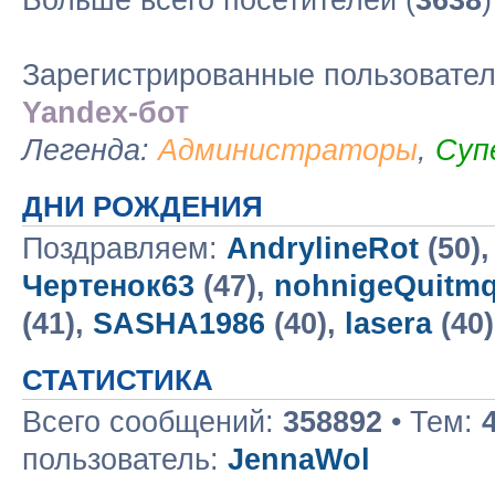
Больше всего посетителей (
3638
Зарегистрированные пользовате
Yandex-бот
Легенда:
Администраторы
,
Суп
ДНИ РОЖДЕНИЯ
Поздравляем:
AndrylineRot
(50)
Чертенок63
(47),
nohnigeQuitm
(41),
SASHA1986
(40),
lasera
(40
СТАТИСТИКА
Всего сообщений:
358892
• Тем:
пользователь:
JennaWol