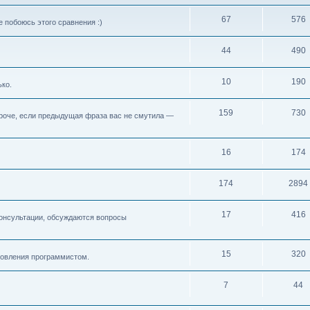
67
576
 побоюсь этого сравнения :)
44
490
10
190
ько.
159
730
 Короче, если предыдущая фраза вас не смутила —
16
174
174
2894
17
416
консультации, обсуждаются вопросы
15
320
новления программистом.
7
44