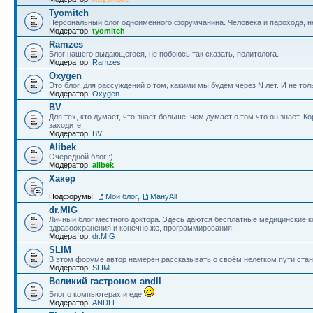
Tyomitch
Персональный блог одноименного форумчанина. Человека и парохода, не
Модератор:
tyomitch
Ramzes
Блог нашего выдающегося, не побоюсь так сказать, политолога.
Модератор:
Ramzes
Oxygen
Это блог, для рассуждений о том, какими мы будем через N лет. И не тол
Модератор:
Oxygen
BV
Для тех, кто думает, что знает больше, чем думает о том что он знает.
заходите.
Модератор:
BV
Alibek
Очередной блог :)
Модератор:
alibek
Хакер
Подфорумы:
Мой блог
,
МануAll
dr.MIG
Личный блог местного доктора. Здесь даются бесплатные медицинские 
здравоохранения и конечно же, программирования.
Модератор:
dr.MIG
SLIM
В этом форуме автор намерен рассказывать о своём нелегком пути ста
Модератор:
SLIM
Великий гастроном andll
Блог о компьютерах и еде
Модератор:
ANDLL