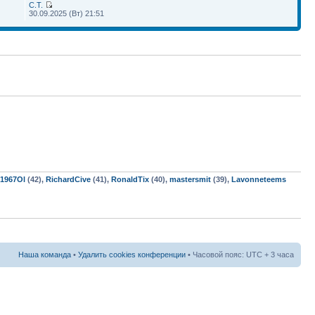
С.Т.
30.09.2025 (Вт) 21:51
y1967Ol
(42),
RichardCive
(41),
RonaldTix
(40),
mastersmit
(39),
Lavonneteems
Наша команда
•
Удалить cookies конференции
• Часовой пояс: UTC + 3 часа