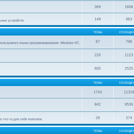
369
1608
149
663
ьных устройств.
ТЕМЫ
СООБЩЕ
67
796
ользуемого языка программирования. Windows NT,
220
1123
605
2525
ТЕМЫ
СООБЩЕ
1743
1132
842
9536
29
274
е что-то для себя полезное.
ТЕМЫ
СООБЩЕ