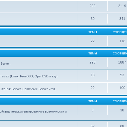
293
2119
39
341
ТЕМЫ
СООБЩЕ
22
118
ТЕМЫ
СООБЩЕ
293
1887
Server.
13
53
емах (Linux, FreeBSD, OpenBSD и т.д.).
22
100
izTalk Server, Commerce Server и т.п.
ТЕМЫ
СООБЩЕ
3
38
тройства, недокументированные возможности и
52
68