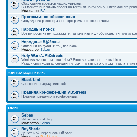
Обсуждение проектов наших жителей.
Вы можете выставить проект на тест или найти помощников для его реал
Модератор:
BV
Программное обеспечение
Обсуждение разнообразного программного обеспечения.
Народный поиск
Все вопросы «а не подскажете, где мне найти...» обсуждаются только зде
Народные б@йаны
Описания не будет. И так, все ясно.
Модератор:
Sebas
Holy Wars@VBStreets
Windows лучше чем Linux! Чем? Ясно же написано — чем Linux!
Раздуй свой холивар сегодня, потому что завтра это может сделать уже к
КОМНАТА МОДЕРАТОРА
Black List
Состояние "наград" жителей.
Правила конференции VBStreets
Правила поведения в конференции.
БЛОГИ
Sebas
Sebas personal blog.
Модератор:
Sebas
RayShade
Да, это мой, персональный блог.
Модератор:
RayShade