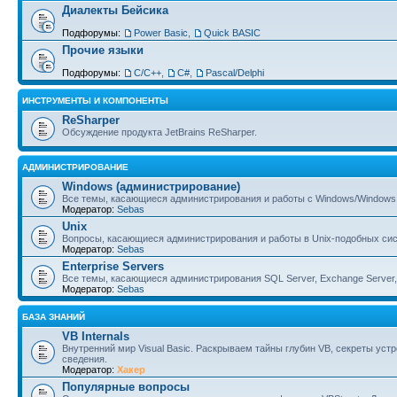
Диалекты Бейсика
Подфорумы:
Power Basic
,
Quick BASIC
Прочие языки
Подфорумы:
С/С++
,
C#
,
Pascal/Delphi
ИНСТРУМЕНТЫ И КОМПОНЕНТЫ
ReSharper
Обсуждение продукта JetBrains ReSharper.
АДМИНИСТРИРОВАНИЕ
Windows (администрирование)
Все темы, касающиеся администрирования и работы с Windows/Windows 
Модератор:
Sebas
Unix
Вопросы, касающиеся администрирования и работы в Unix-подобных сист
Модератор:
Sebas
Enterprise Servers
Все темы, касающиеся администрирования SQL Server, Exchange Server, B
Модератор:
Sebas
БАЗА ЗНАНИЙ
VB Internals
Внутренний мир Visual Basic. Раскрываем тайны глубин VB, секреты ус
сведения.
Модератор:
Хакер
Популярные вопросы