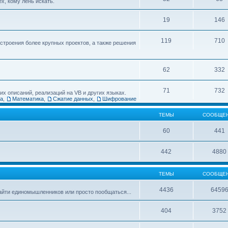
х, кому лень искать.
19
146
119
710
остроения более крупных проектов, а также решения
62
332
71
732
х описаний, реализаций на VB и других языках.
ка
,
Математика
,
Сжатие данных
,
Шифрование
ТЕМЫ
СООБЩЕ
60
441
442
4880
ТЕМЫ
СООБЩЕ
4436
6459
найти единомышленников или просто пообщаться...
404
3752