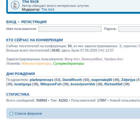
The trick
Автор обещает много интересных штучек.
Модератор:
The trick
ВХОД
•
РЕГИСТРАЦИЯ
Имя пользователя:
Пароль:
КТО СЕЙЧАС НА КОНФЕРЕНЦИИ
Сейчас посетителей на конференции:
50
, из них зарегистрированных: 3, скрытых: 
Больше всего посетителей (
3638
) здесь было 07.05.2026 (Чт) 12:57
Зарегистрированные пользователи:
Bing-бот
,
SemrushBot
,
Yandex-бот
Легенда:
Администраторы
,
Супермодераторы
ДНИ РОЖДЕНИЯ
Поздравляем:
plarbeprecops
(53),
DavidRooth
(50),
eugeniakq60
(48),
Zdjwtjya
(4
(39),
luratigoga
(38),
WilopomFuh
(38),
kostolynenVob
(38),
RichardSef
(38)
СТАТИСТИКА
Всего сообщений:
358892
• Тем:
42262
• Пользователей:
17897
• Новый пользовате
Список форумов