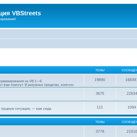
ия VBStreets
мирования!
ТЕМЫ
СООБЩЕ
19890
16839
ограммирования на VB 1—6.
т вам помогут. В разумных пределах, конечно.
3675
2283
121
1094
 трудную ситуацию, — вам сюда.
ТЕМЫ
СООБЩЕ
3778
2101