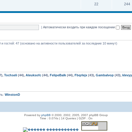
22
244
|
Автоматически входить при каждом посещении
0 и гостей: 47 (основано на активности пользователей за последние 10 минут)
7),
Tochseli
(44),
Aleuksofc
(44),
FelipeBalk
(44),
Fbqrlejx
(43),
Gambalvop
(43),
klevy
ль:
WinstonD
Powered by
phpBB
© 2000, 2002, 2005, 2007 phpBB Group
Time : 0.074s | 14 Queries | GZIP : On