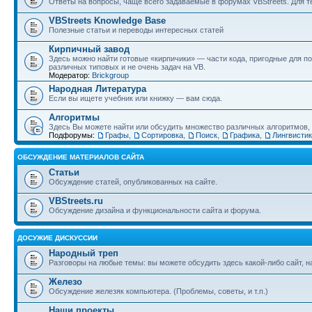
Ответы на вопросы, чаще всего задаваемые в форумах VBStreets. Для те
VBStreets Knowledge Base
Полезные статьи и переводы интересных статей
Кирпичный завод
Здесь можно найти готовые «кирпичики» — части кода, пригодные для п
различных типовых и не очень задач на VB.
Модератор:
Brickgroup
Народная Литература
Если вы ищете учебник или книжку — вам сюда.
Алгоритмы
Здесь Вы можете найти или обсудить множество различных алгоритмов, и
Подфорумы:
Графы
,
Сортировка
,
Поиск
,
Графика
,
Лингвисти
ОБСУЖДЕНИЕ МАТЕРИАЛОВ САЙТА
Статьи
Обсуждение статей, опубликованных на сайте.
VBStreets.ru
Обсуждение дизайна и функциональности сайта и форума.
ДОСУЖИЕ ДИСКУССИИ
Народный треп
Разговоры на любые темы: вы можете обсудить здесь какой-либо сайт, 
Железо
Обсуждение железяк компьютера. (Проблемы, советы, и т.п.)
Наши проекты