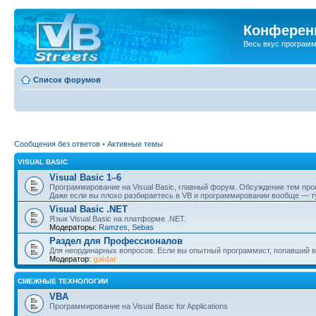
Конференц
Весь вкус програм
Список форумов
Сообщения без ответов
•
Активные темы
VISUAL BASIC
Visual Basic 1–6
Программирование на Visual Basic, главный форум. Обсуждение тем пр
Даже если вы плохо разбираетесь в VB и программировании вообще — ту
Visual Basic .NET
Язык Visual Basic на платформе .NET.
Модераторы:
Ramzes
,
Sebas
Раздел для Профессионалов
Для неординарных вопросов. Если вы опытный программист, попавший в
Модератор:
gaidar
СМЕЖНЫЕ ТЕХНОЛОГИИ
VBA
Программирование на Visual Basic for Applications