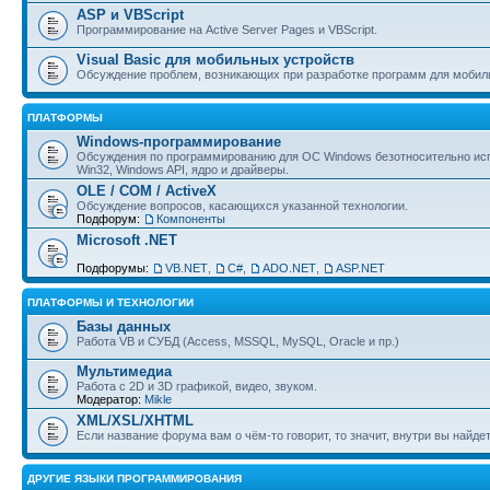
ASP и VBScript
Программирование на Active Server Pages и VBScript.
Visual Basic для мобильных устройств
Обсуждение проблем, возникающих при разработке программ для мобил
ПЛАТФОРМЫ
Windows-программирование
Обсуждения по программированию для ОС Windows безотносительно исп
Win32, Windows API, ядро и драйверы.
OLE / COM / ActiveX
Обсуждение вопросов, касающихся указанной технологии.
Подфорум:
Компоненты
Microsoft .NET
Подфорумы:
VB.NET
,
C#
,
ADO.NET
,
ASP.NET
ПЛАТФОРМЫ И ТЕХНОЛОГИИ
Базы данных
Работа VB и СУБД (Access, MSSQL, MySQL, Oracle и пр.)
Мультимедиа
Работа с 2D и 3D графикой, видео, звуком.
Модератор:
Mikle
XML/XSL/XHTML
Если название форума вам о чём-то говорит, то значит, внутри вы найдет
ДРУГИЕ ЯЗЫКИ ПРОГРАММИРОВАНИЯ