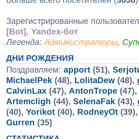
Больше всего посетителей (
3638
Зарегистрированные пользовате
[Bot]
,
Yandex-бот
Легенда:
Администраторы
,
Суп
ДНИ РОЖДЕНИЯ
Поздравляем:
apport
(51),
Serjo
MichaelPek
(48),
LolitaDew
(48),
CalvinLax
(47),
AntonTrope
(47)
Artemcligh
(44),
SelenaFak
(43),
(40),
Yorikot
(40),
RodneyOt
(39)
Gurren
(35)
СТАТИСТИКА