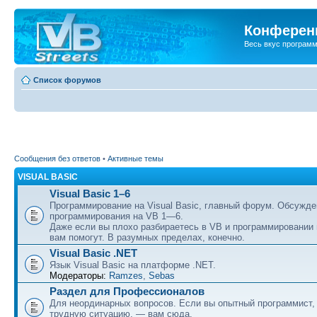
Конференц
Весь вкус програм
Список форумов
Сообщения без ответов
•
Активные темы
VISUAL BASIC
Visual Basic 1–6
Программирование на Visual Basic, главный форум. Обсужде
программирования на VB 1—6.
Даже если вы плохо разбираетесь в VB и программировании
вам помогут. В разумных пределах, конечно.
Visual Basic .NET
Язык Visual Basic на платформе .NET.
Модераторы:
Ramzes
,
Sebas
Раздел для Профессионалов
Для неординарных вопросов. Если вы опытный программист,
трудную ситуацию, — вам сюда.