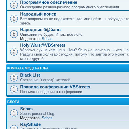
Программное обеспечение
Обсуждение разнообразного программного обеспечения.
Народный поиск
Все вопросы «а не подскажете, где мне найти...» обсуждают
здесь.
Народные б@йаны
Описания не будет. И так, все ясно.
Модератор:
Sebas
Holy Wars@VBStreets
Windows лучше чем Linux! Чем? Ясно же написано — чем Lin
Раздуй свой холивар сегодня, потому что завтра это может 
кто-то другой!
КОМНАТА МОДЕРАТОРА
Black List
Состояние "наград" жителей.
Правила конференции VBStreets
Правила поведения в конференции.
БЛОГИ
Sebas
Sebas personal blog.
Модератор:
Sebas
RayShade