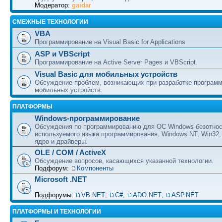
Модератор:
gaidar
СМЕЖНЫЕ ТЕХНОЛОГИИ
VBA
Программирование на Visual Basic for Applications
ASP и VBScript
Программирование на Active Server Pages и VBScript.
Visual Basic для мобильных устройств
Обсуждение проблем, возникающих при разработке програм
мобильных устройств.
ПЛАТФОРМЫ
Windows-программирование
Обсуждения по программированию для ОС Windows безотно
используемого языка программирования. Windows NT, Win32,
ядро и драйверы.
OLE / COM / ActiveX
Обсуждение вопросов, касающихся указанной технологии.
Подфорум:
Компоненты
Microsoft .NET
Подфорумы:
VB.NET
,
C#
,
ADO.NET
,
ASP.NET
ПЛАТФОРМЫ И ТЕХНОЛОГИИ