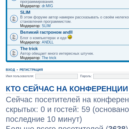
программирования.
Модератор:
dr.MIG
SLIM
В этом форуме автор намерен рассказывать о своём нелегко
становления программистом.
Модератор:
SLIM
Великий гастроном andll
Блог о компьютерах и еде
Модератор:
ANDLL
The trick
Автор обещает много интересных штучек.
Модератор:
The trick
ВХОД
•
РЕГИСТРАЦИЯ
Имя пользователя:
Пароль:
КТО СЕЙЧАС НА КОНФЕРЕНЦИИ
Сейчас посетителей на конфере
скрытых: 0 и гостей: 59 (основан
последние 10 минут)