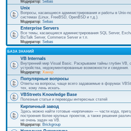
Модератор:
Sebas
Unix
Вопросы, касающиеся администрирования и работы в Unix-п
системах (Linux, FreeBSD, OpenBSD и т.д.).
Модератор:
Sebas
Enterprise Servers
Все темы, касающиеся администрирования SQL Server, Excha
BizTalk Server, Commerce Server и т.п.
Модератор:
Sebas
БАЗА ЗНАНИЙ
VB Internals
Внутренний мир Visual Basic. Раскрываем тайны глубин VB, 
устройства, недокументированные возможности и сведения.
Модератор:
Хакер
Популярные вопросы
Ответы на вопросы, чаще всего задаваемые в форумах VBSt
тех, кому лень искать.
VBStreets Knowledge Base
Полезные статьи и переводы интересных статей
Кирпичный завод
Здесь можно найти готовые «кирпичики» — части кода, приг
построения более крупных проектов, а также решения разли
не очень задач на VB.
Модератор:
Brickgroup
Народная Литература