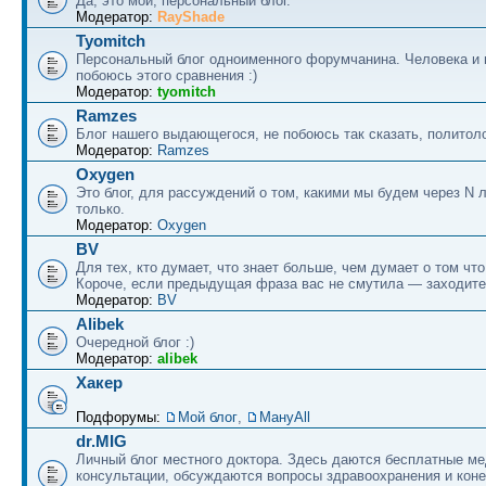
Да, это мой, персональный блог.
Модератор:
RayShade
Tyomitch
Персональный блог одноименного форумчанина. Человека и 
побоюсь этого сравнения :)
Модератор:
tyomitch
Ramzes
Блог нашего выдающегося, не побоюсь так сказать, политоло
Модератор:
Ramzes
Oxygen
Это блог, для рассуждений о том, какими мы будем через N л
только.
Модератор:
Oxygen
BV
Для тех, кто думает, что знает больше, чем думает о том что
Короче, если предыдущая фраза вас не смутила — заходите
Модератор:
BV
Alibek
Очередной блог :)
Модератор:
alibek
Хакер
Подфорумы:
Мой блог
,
МануAll
dr.MIG
Личный блог местного доктора. Здесь даются бесплатные м
консультации, обсуждаются вопросы здравоохранения и коне