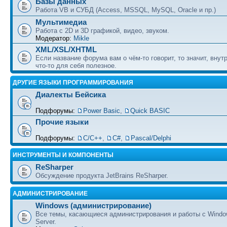
Базы данных
Работа VB и СУБД (Access, MSSQL, MySQL, Oracle и пр.)
Мультимедиа
Работа с 2D и 3D графикой, видео, звуком.
Модератор:
Mikle
XML/XSL/XHTML
Если название форума вам о чём-то говорит, то значит, внут
что-то для себя полезное.
ДРУГИЕ ЯЗЫКИ ПРОГРАММИРОВАНИЯ
Диалекты Бейсика
Подфорумы:
Power Basic
,
Quick BASIC
Прочие языки
Подфорумы:
С/С++
,
C#
,
Pascal/Delphi
ИНСТРУМЕНТЫ И КОМПОНЕНТЫ
ReSharper
Обсуждение продукта JetBrains ReSharper.
АДМИНИСТРИРОВАНИЕ
Windows (администрирование)
Все темы, касающиеся администрирования и работы с Wind
Server.