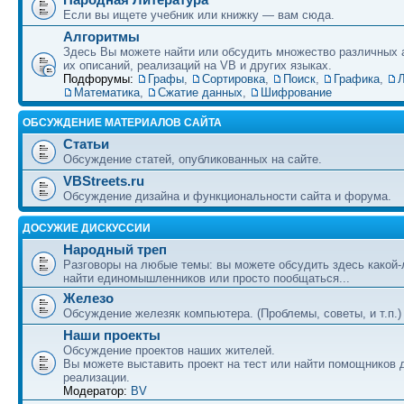
Если вы ищете учебник или книжку — вам сюда.
Алгоритмы
Здесь Вы можете найти или обсудить множество различных 
их описаний, реализаций на VB и других языках.
Подфорумы:
Графы
,
Сортировка
,
Поиск
,
Графика
,
Л
Математика
,
Сжатие данных
,
Шифрование
ОБСУЖДЕНИЕ МАТЕРИАЛОВ САЙТА
Статьи
Обсуждение статей, опубликованных на сайте.
VBStreets.ru
Обсуждение дизайна и функциональности сайта и форума.
ДОСУЖИЕ ДИСКУССИИ
Народный треп
Разговоры на любые темы: вы можете обсудить здесь какой-
найти единомышленников или просто пообщаться...
Железо
Обсуждение железяк компьютера. (Проблемы, советы, и т.п.)
Наши проекты
Обсуждение проектов наших жителей.
Вы можете выставить проект на тест или найти помощников 
реализации.
Модератор:
BV