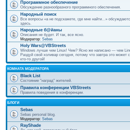
Программное обеспечение
Обсуждение разнообразного программного обеспечения.
Народный поиск
Все вопросы «а не подскажете, где мне найти...» обсуждают
здесь.
Народные б@йаны
Описания не будет. И так, все ясно.
Модератор:
Sebas
Holy Wars@VBStreets
Windows лучше чем Linux! Чем? Ясно же написано — чем Lin
Раздуй свой холивар сегодня, потому что завтра это может 
кто-то другой!
КОМНАТА МОДЕРАТОРА
Black List
Состояние "наград" жителей.
Правила конференции VBStreets
Правила поведения в конференции.
БЛОГИ
Sebas
Sebas personal blog.
Модератор:
Sebas
RayShade