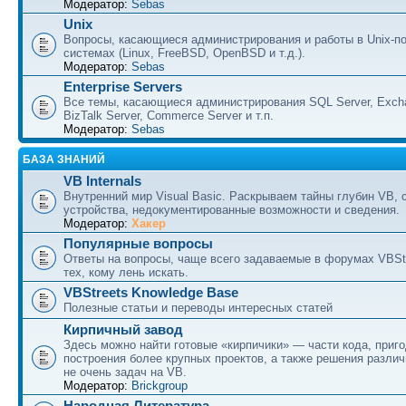
Модератор:
Sebas
Unix
Вопросы, касающиеся администрирования и работы в Unix-п
системах (Linux, FreeBSD, OpenBSD и т.д.).
Модератор:
Sebas
Enterprise Servers
Все темы, касающиеся администрирования SQL Server, Excha
BizTalk Server, Commerce Server и т.п.
Модератор:
Sebas
БАЗА ЗНАНИЙ
VB Internals
Внутренний мир Visual Basic. Раскрываем тайны глубин VB, 
устройства, недокументированные возможности и сведения.
Модератор:
Хакер
Популярные вопросы
Ответы на вопросы, чаще всего задаваемые в форумах VBSt
тех, кому лень искать.
VBStreets Knowledge Base
Полезные статьи и переводы интересных статей
Кирпичный завод
Здесь можно найти готовые «кирпичики» — части кода, приг
построения более крупных проектов, а также решения разли
не очень задач на VB.
Модератор:
Brickgroup
Народная Литература