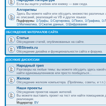
Если вы ищете учебник или книжку — вам сюда.
Алгоритмы
Здесь Вы можете найти или обсудить множество различных 
их описаний, реализаций на VB и других языках.
Подфорумы:
Графы
,
Сортировка
,
Поиск
,
Графика
,
Л
Математика
,
Сжатие данных
,
Шифрование
ОБСУЖДЕНИЕ МАТЕРИАЛОВ САЙТА
Статьи
Обсуждение статей, опубликованных на сайте.
VBStreets.ru
Обсуждение дизайна и функциональности сайта и форума.
ДОСУЖИЕ ДИСКУССИИ
Народный треп
Разговоры на любые темы: вы можете обсудить здесь какой-
найти единомышленников или просто пообщаться...
Железо
Обсуждение железяк компьютера. (Проблемы, советы, и т.п.)
Наши проекты
Обсуждение проектов наших жителей.
Вы можете выставить проект на тест или найти помощников 
реализации.
Модератор:
BV