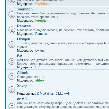
Да, это мой, персональный блог.
Модератор:
RayShade
Tyomitch
Персональный блог одноименного форумчанина. Человека и 
побоюсь этого сравнения :)
Модератор:
tyomitch
Ramzes
Блог нашего выдающегося, не побоюсь так сказать, политоло
Модератор:
Ramzes
Oxygen
Это блог, для рассуждений о том, какими мы будем через N л
только.
Модератор:
Oxygen
BV
Для тех, кто думает, что знает больше, чем думает о том что
Короче, если предыдущая фраза вас не смутила — заходите
Модератор:
BV
Alibek
Очередной блог :)
Модератор:
alibek
Хакер
Подфорумы:
Мой блог
,
МануAll
dr.MIG
Личный блог местного доктора. Здесь даются бесплатные м
консультации, обсуждаются вопросы здравоохранения и коне