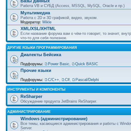
Базы данных
Работа VB и СУБД (Access, MSSQL, MySQL, Oracle и пр.)
Мультимедиа
Работа с 2D и 3D графикой, видео, звуком.
Модератор:
Mikle
XML/XSL/XHTML
Если название форума вам о чём-то говорит, то значит, внут
что-то для себя полезное.
ДРУГИЕ ЯЗЫКИ ПРОГРАММИРОВАНИЯ
Диалекты Бейсика
Подфорумы:
Power Basic
,
Quick BASIC
Прочие языки
Подфорумы:
С/С++
,
C#
,
Pascal/Delphi
ИНСТРУМЕНТЫ И КОМПОНЕНТЫ
ReSharper
Обсуждение продукта JetBrains ReSharper.
АДМИНИСТРИРОВАНИЕ
Windows (администрирование)
Все темы, касающиеся администрирования и работы с Wind
Server.