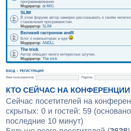
программирования.
Модератор:
dr.MIG
SLIM
В этом форуме автор намерен рассказывать о своём нелегко
становления программистом.
Модератор:
SLIM
Великий гастроном andll
Блог о компьютерах и еде
Модератор:
ANDLL
The trick
Автор обещает много интересных штучек.
Модератор:
The trick
ВХОД
•
РЕГИСТРАЦИЯ
Имя пользователя:
Пароль:
КТО СЕЙЧАС НА КОНФЕРЕНЦИИ
Сейчас посетителей на конфере
скрытых: 0 и гостей: 59 (основан
последние 10 минут)