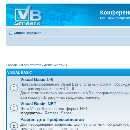
Конференц
Весь вкус програм
Список форумов
Сообщения без ответов
•
Активные темы
VISUAL BASIC
Visual Basic 1–6
Программирование на Visual Basic, главный форум. Обсужде
программирования на VB 1—6.
Даже если вы плохо разбираетесь в VB и программировании
вам помогут. В разумных пределах, конечно.
Visual Basic .NET
Язык Visual Basic на платформе .NET.
Модераторы:
Ramzes
,
Sebas
Раздел для Профессионалов
Для неординарных вопросов. Если вы опытный программист,
трудную ситуацию, — вам сюда.