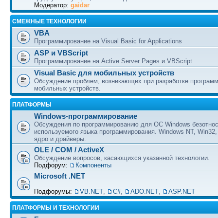
Модератор:
gaidar
СМЕЖНЫЕ ТЕХНОЛОГИИ
VBA
Программирование на Visual Basic for Applications
ASP и VBScript
Программирование на Active Server Pages и VBScript.
Visual Basic для мобильных устройств
Обсуждение проблем, возникающих при разработке програм
мобильных устройств.
ПЛАТФОРМЫ
Windows-программирование
Обсуждения по программированию для ОС Windows безотно
используемого языка программирования. Windows NT, Win32,
ядро и драйверы.
OLE / COM / ActiveX
Обсуждение вопросов, касающихся указанной технологии.
Подфорум:
Компоненты
Microsoft .NET
Подфорумы:
VB.NET
,
C#
,
ADO.NET
,
ASP.NET
ПЛАТФОРМЫ И ТЕХНОЛОГИИ