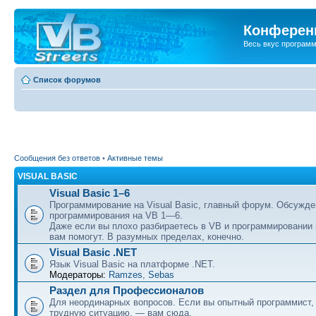
Конференц
Весь вкус програм
Список форумов
Сообщения без ответов
•
Активные темы
VISUAL BASIC
Visual Basic 1–6
Программирование на Visual Basic, главный форум. Обсужде
программирования на VB 1—6.
Даже если вы плохо разбираетесь в VB и программировании
вам помогут. В разумных пределах, конечно.
Visual Basic .NET
Язык Visual Basic на платформе .NET.
Модераторы:
Ramzes
,
Sebas
Раздел для Профессионалов
Для неординарных вопросов. Если вы опытный программист,
трудную ситуацию, — вам сюда.