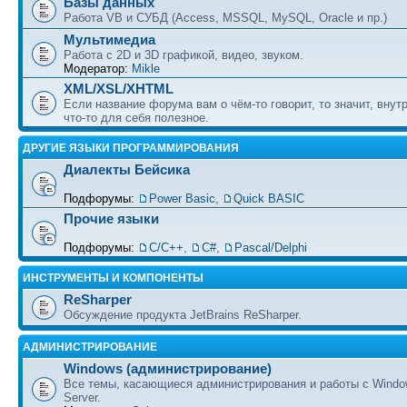
Базы данных
Работа VB и СУБД (Access, MSSQL, MySQL, Oracle и пр.)
Мультимедиа
Работа с 2D и 3D графикой, видео, звуком.
Модератор:
Mikle
XML/XSL/XHTML
Если название форума вам о чём-то говорит, то значит, внут
что-то для себя полезное.
ДРУГИЕ ЯЗЫКИ ПРОГРАММИРОВАНИЯ
Диалекты Бейсика
Подфорумы:
Power Basic
,
Quick BASIC
Прочие языки
Подфорумы:
С/С++
,
C#
,
Pascal/Delphi
ИНСТРУМЕНТЫ И КОМПОНЕНТЫ
ReSharper
Обсуждение продукта JetBrains ReSharper.
АДМИНИСТРИРОВАНИЕ
Windows (администрирование)
Все темы, касающиеся администрирования и работы с Wind
Server.