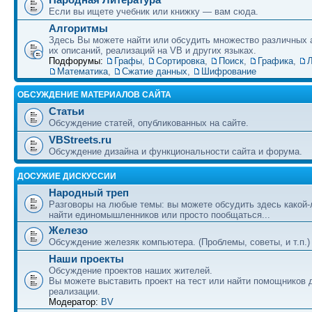
Если вы ищете учебник или книжку — вам сюда.
Алгоритмы
Здесь Вы можете найти или обсудить множество различных 
их описаний, реализаций на VB и других языках.
Подфорумы:
Графы
,
Сортировка
,
Поиск
,
Графика
,
Л
Математика
,
Сжатие данных
,
Шифрование
ОБСУЖДЕНИЕ МАТЕРИАЛОВ САЙТА
Статьи
Обсуждение статей, опубликованных на сайте.
VBStreets.ru
Обсуждение дизайна и функциональности сайта и форума.
ДОСУЖИЕ ДИСКУССИИ
Народный треп
Разговоры на любые темы: вы можете обсудить здесь какой-
найти единомышленников или просто пообщаться...
Железо
Обсуждение железяк компьютера. (Проблемы, советы, и т.п.)
Наши проекты
Обсуждение проектов наших жителей.
Вы можете выставить проект на тест или найти помощников 
реализации.
Модератор:
BV