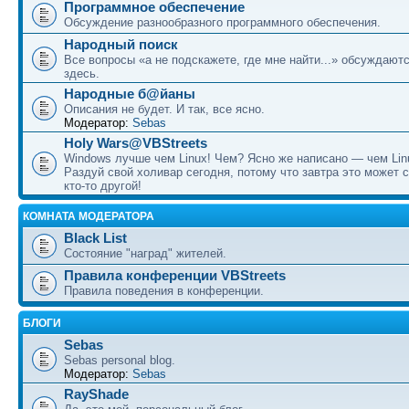
Программное обеспечение
Обсуждение разнообразного программного обеспечения.
Народный поиск
Все вопросы «а не подскажете, где мне найти...» обсуждают
здесь.
Народные б@йаны
Описания не будет. И так, все ясно.
Модератор:
Sebas
Holy Wars@VBStreets
Windows лучше чем Linux! Чем? Ясно же написано — чем Lin
Раздуй свой холивар сегодня, потому что завтра это может 
кто-то другой!
КОМНАТА МОДЕРАТОРА
Black List
Состояние "наград" жителей.
Правила конференции VBStreets
Правила поведения в конференции.
БЛОГИ
Sebas
Sebas personal blog.
Модератор:
Sebas
RayShade