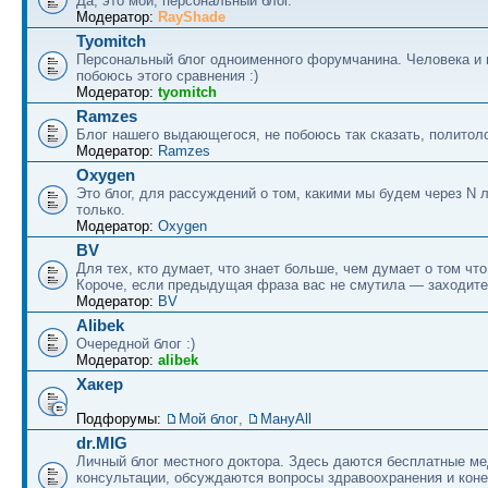
Да, это мой, персональный блог.
Модератор:
RayShade
Tyomitch
Персональный блог одноименного форумчанина. Человека и 
побоюсь этого сравнения :)
Модератор:
tyomitch
Ramzes
Блог нашего выдающегося, не побоюсь так сказать, политоло
Модератор:
Ramzes
Oxygen
Это блог, для рассуждений о том, какими мы будем через N л
только.
Модератор:
Oxygen
BV
Для тех, кто думает, что знает больше, чем думает о том что
Короче, если предыдущая фраза вас не смутила — заходите
Модератор:
BV
Alibek
Очередной блог :)
Модератор:
alibek
Хакер
Подфорумы:
Мой блог
,
МануAll
dr.MIG
Личный блог местного доктора. Здесь даются бесплатные м
консультации, обсуждаются вопросы здравоохранения и коне