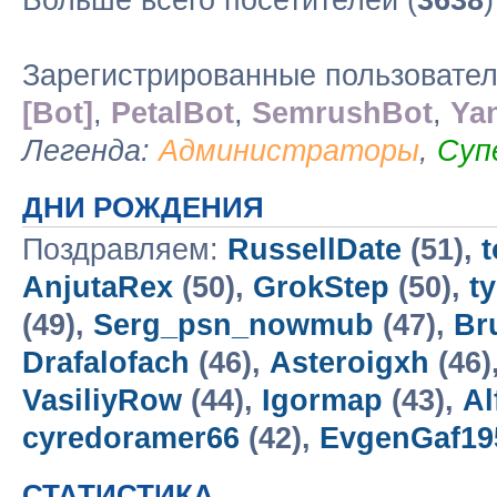
Больше всего посетителей (
3638
Зарегистрированные пользовате
[Bot]
,
PetalBot
,
SemrushBot
,
Ya
Легенда:
Администраторы
,
Суп
ДНИ РОЖДЕНИЯ
Поздравляем:
RussellDate
(51),
t
AnjutaRex
(50),
GrokStep
(50),
t
(49),
Serg_psn_nowmub
(47),
Br
Drafalofach
(46),
Asteroigxh
(46)
VasiliyRow
(44),
Igormap
(43),
Al
cyredoramer66
(42),
EvgenGaf19
СТАТИСТИКА