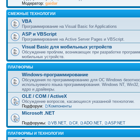
Модератор:
gaidar
СМЕЖНЫЕ ТЕХНОЛОГИИ
VBA
Программирование на Visual Basic for Applications
ASP и VBScript
Программирование на Active Server Pages и VBScript.
Visual Basic для мобильных устройств
Обсуждение проблем, возникающих при разработке програм
мобильных устройств.
ПЛАТФОРМЫ
Windows-программирование
Обсуждения по программированию для ОС Windows безотно
используемого языка программирования. Windows NT, Win32,
ядро и драйверы.
OLE / COM / ActiveX
Обсуждение вопросов, касающихся указанной технологии.
Подфорум:
Компоненты
Microsoft .NET
Подфорумы:
VB.NET
,
C#
,
ADO.NET
,
ASP.NET
ПЛАТФОРМЫ И ТЕХНОЛОГИИ