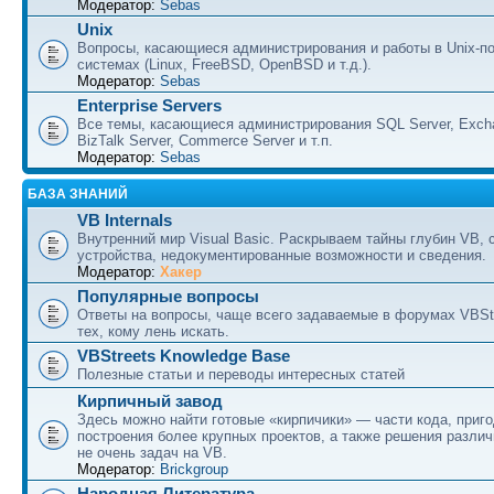
Модератор:
Sebas
Unix
Вопросы, касающиеся администрирования и работы в Unix-п
системах (Linux, FreeBSD, OpenBSD и т.д.).
Модератор:
Sebas
Enterprise Servers
Все темы, касающиеся администрирования SQL Server, Excha
BizTalk Server, Commerce Server и т.п.
Модератор:
Sebas
БАЗА ЗНАНИЙ
VB Internals
Внутренний мир Visual Basic. Раскрываем тайны глубин VB, 
устройства, недокументированные возможности и сведения.
Модератор:
Хакер
Популярные вопросы
Ответы на вопросы, чаще всего задаваемые в форумах VBSt
тех, кому лень искать.
VBStreets Knowledge Base
Полезные статьи и переводы интересных статей
Кирпичный завод
Здесь можно найти готовые «кирпичики» — части кода, приг
построения более крупных проектов, а также решения разли
не очень задач на VB.
Модератор:
Brickgroup
Народная Литература