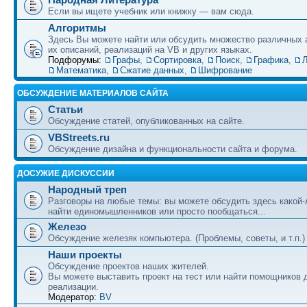
Если вы ищете учебник или книжку — вам сюда.
Алгоритмы
Здесь Вы можете найти или обсудить множество различных 
их описаний, реализаций на VB и других языках.
Подфорумы:
Графы
,
Сортировка
,
Поиск
,
Графика
,
Л
Математика
,
Сжатие данных
,
Шифрование
ОБСУЖДЕНИЕ МАТЕРИАЛОВ САЙТА
Статьи
Обсуждение статей, опубликованных на сайте.
VBStreets.ru
Обсуждение дизайна и функциональности сайта и форума.
ДОСУЖИЕ ДИСКУССИИ
Народный треп
Разговоры на любые темы: вы можете обсудить здесь какой-
найти единомышленников или просто пообщаться...
Железо
Обсуждение железяк компьютера. (Проблемы, советы, и т.п.)
Наши проекты
Обсуждение проектов наших жителей.
Вы можете выставить проект на тест или найти помощников 
реализации.
Модератор:
BV