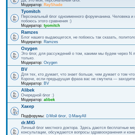
Да, это мой, персональный блог.
Модератор:
RayShade
Tyomitch
Персональный блог одноименного форумчанина. Человека и 
побоюсь этого сравнения :)
Модератор:
tyomitch
Ramzes
Блог нашего выдающегося, не побоюсь так сказать, политоло
Модератор:
Ramzes
Oxygen
Это блог, для рассуждений о том, какими мы будем через N л
только.
Модератор:
Oxygen
BV
Для тех, кто думает, что знает больше, чем думает о том что
Короче, если предыдущая фраза вас не смутила — заходите
Модератор:
BV
Alibek
Очередной блог :)
Модератор:
alibek
Хакер
Подфорумы:
Мой блог
,
МануAll
dr.MIG
Личный блог местного доктора. Здесь даются бесплатные м
консультации, обсуждаются вопросы здравоохранения и коне