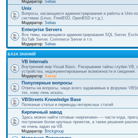
Модератор:
Sebas
Unix
Вопросы, касающиеся администрирования и работы в Unix-п
системах (Linux, FreeBSD, OpenBSD и т.д.).
Модератор:
Sebas
Enterprise Servers
Все темы, касающиеся администрирования SQL Server, Excha
BizTalk Server, Commerce Server и т.п.
Модератор:
Sebas
БАЗА ЗНАНИЙ
VB Internals
Внутренний мир Visual Basic. Раскрываем тайны глубин VB, 
устройства, недокументированные возможности и сведения.
Модератор:
Хакер
Популярные вопросы
Ответы на вопросы, чаще всего задаваемые в форумах VBSt
тех, кому лень искать.
VBStreets Knowledge Base
Полезные статьи и переводы интересных статей
Кирпичный завод
Здесь можно найти готовые «кирпичики» — части кода, приг
построения более крупных проектов, а также решения разли
не очень задач на VB.
Модератор:
Brickgroup
Народная Литература