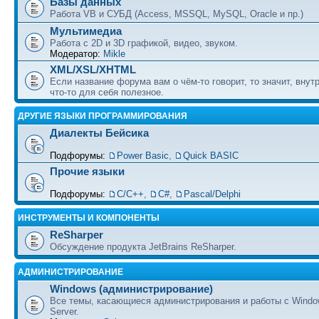
Базы данных
Работа VB и СУБД (Access, MSSQL, MySQL, Oracle и пр.)
Мультимедиа
Работа с 2D и 3D графикой, видео, звуком.
Модератор:
Mikle
XML/XSL/XHTML
Если название форума вам о чём-то говорит, то значит, внут
что-то для себя полезное.
ДРУГИЕ ЯЗЫКИ ПРОГРАММИРОВАНИЯ
Диалекты Бейсика
Подфорумы:
Power Basic
,
Quick BASIC
Прочие языки
Подфорумы:
С/С++
,
C#
,
Pascal/Delphi
ИНСТРУМЕНТЫ И КОМПОНЕНТЫ
ReSharper
Обсуждение продукта JetBrains ReSharper.
АДМИНИСТРИРОВАНИЕ
Windows (администрирование)
Все темы, касающиеся администрирования и работы с Wind
Server.