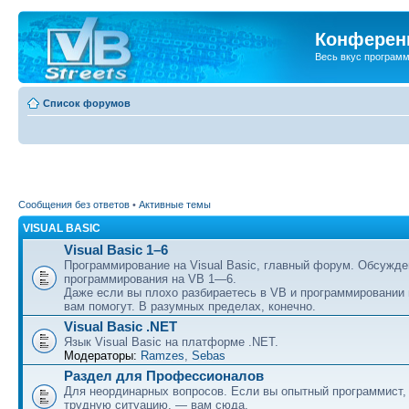
Конференц
Весь вкус програм
Список форумов
Сообщения без ответов
•
Активные темы
VISUAL BASIC
Visual Basic 1–6
Программирование на Visual Basic, главный форум. Обсужде
программирования на VB 1—6.
Даже если вы плохо разбираетесь в VB и программировании
вам помогут. В разумных пределах, конечно.
Visual Basic .NET
Язык Visual Basic на платформе .NET.
Модераторы:
Ramzes
,
Sebas
Раздел для Профессионалов
Для неординарных вопросов. Если вы опытный программист,
трудную ситуацию, — вам сюда.