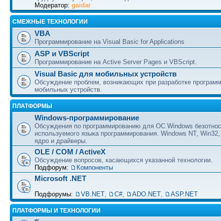
Модератор:
gaidar
СМЕЖНЫЕ ТЕХНОЛОГИИ
VBA
Программирование на Visual Basic for Applications
ASP и VBScript
Программирование на Active Server Pages и VBScript.
Visual Basic для мобильных устройств
Обсуждение проблем, возникающих при разработке програм
мобильных устройств.
ПЛАТФОРМЫ
Windows-программирование
Обсуждения по программированию для ОС Windows безотно
используемого языка программирования. Windows NT, Win32,
ядро и драйверы.
OLE / COM / ActiveX
Обсуждение вопросов, касающихся указанной технологии.
Подфорум:
Компоненты
Microsoft .NET
Подфорумы:
VB.NET
,
C#
,
ADO.NET
,
ASP.NET
ПЛАТФОРМЫ И ТЕХНОЛОГИИ