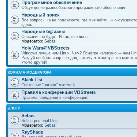
Программное обеспечение
Обсуждение разнообразного программного обеспечения.
Народный поиск
Все вопросы «а не подскажете, где мне найти...» обсуждают
здесь.
Народные б@йаны
Описания не будет. И так, все ясно.
Модератор:
Sebas
Holy Wars@VBStreets
Windows лучше чем Linux! Чем? Ясно же написано — чем Lin
Раздуй свой холивар сегодня, потому что завтра это может 
кто-то другой!
КОМНАТА МОДЕРАТОРА
Black List
Состояние "наград" жителей.
Правила конференции VBStreets
Правила поведения в конференции.
БЛОГИ
Sebas
Sebas personal blog.
Модератор:
Sebas
RayShade