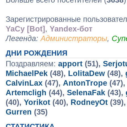
Больше всего посетителей (
3638
Зарегистрированные пользовате
YaCy [Bot]
,
Yandex-бот
Легенда:
Администраторы
,
Суп
ДНИ РОЖДЕНИЯ
Поздравляем:
apport
(51),
Serjo
MichaelPek
(48),
LolitaDew
(48),
CalvinLax
(47),
AntonTrope
(47)
Artemcligh
(44),
SelenaFak
(43),
(40),
Yorikot
(40),
RodneyOt
(39)
Gurren
(35)
СТАТИСТИКА