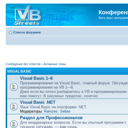
Конференц
Весь вкус програм
Список форумов
Сообщения без ответов
•
Активные темы
VISUAL BASIC
Visual Basic 1–6
Программирование на Visual Basic, главный форум. Обсужде
программирования на VB 1—6.
Даже если вы плохо разбираетесь в VB и программировании
вам помогут. В разумных пределах, конечно.
Visual Basic .NET
Язык Visual Basic на платформе .NET.
Модераторы:
Ramzes
,
Sebas
Раздел для Профессионалов
Для неординарных вопросов. Если вы опытный программист,
трудную ситуацию, — вам сюда.