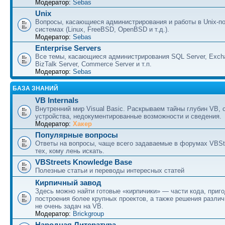
Модератор:
Sebas
Unix
Вопросы, касающиеся администрирования и работы в Unix-п
системах (Linux, FreeBSD, OpenBSD и т.д.).
Модератор:
Sebas
Enterprise Servers
Все темы, касающиеся администрирования SQL Server, Excha
BizTalk Server, Commerce Server и т.п.
Модератор:
Sebas
БАЗА ЗНАНИЙ
VB Internals
Внутренний мир Visual Basic. Раскрываем тайны глубин VB, 
устройства, недокументированные возможности и сведения.
Модератор:
Хакер
Популярные вопросы
Ответы на вопросы, чаще всего задаваемые в форумах VBSt
тех, кому лень искать.
VBStreets Knowledge Base
Полезные статьи и переводы интересных статей
Кирпичный завод
Здесь можно найти готовые «кирпичики» — части кода, приг
построения более крупных проектов, а также решения разли
не очень задач на VB.
Модератор:
Brickgroup
Народная Литература