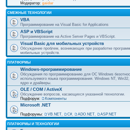
Модератор:
gaidar
СМЕЖНЫЕ ТЕХНОЛОГИИ
VBA
Программирование на Visual Basic for Applications
ASP и VBScript
Программирование на Active Server Pages и VBScript.
Visual Basic для мобильных устройств
Обсуждение проблем, возникающих при разработке програм
мобильных устройств.
ПЛАТФОРМЫ
Windows-программирование
Обсуждения по программированию для ОС Windows безотно
используемого языка программирования. Windows NT, Win32,
ядро и драйверы.
OLE / COM / ActiveX
Обсуждение вопросов, касающихся указанной технологии.
Подфорум:
Компоненты
Microsoft .NET
Подфорумы:
VB.NET
,
C#
,
ADO.NET
,
ASP.NET
ПЛАТФОРМЫ И ТЕХНОЛОГИИ