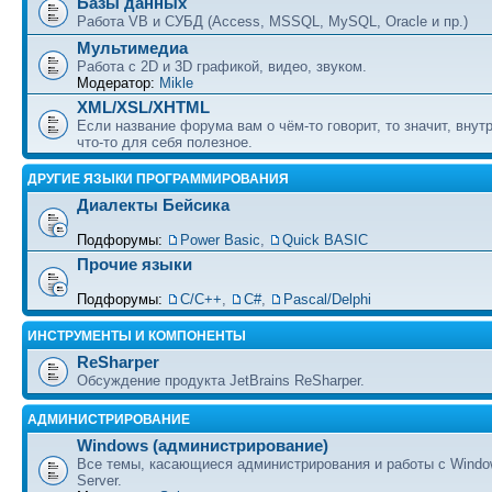
Базы данных
Работа VB и СУБД (Access, MSSQL, MySQL, Oracle и пр.)
Мультимедиа
Работа с 2D и 3D графикой, видео, звуком.
Модератор:
Mikle
XML/XSL/XHTML
Если название форума вам о чём-то говорит, то значит, внут
что-то для себя полезное.
ДРУГИЕ ЯЗЫКИ ПРОГРАММИРОВАНИЯ
Диалекты Бейсика
Подфорумы:
Power Basic
,
Quick BASIC
Прочие языки
Подфорумы:
С/С++
,
C#
,
Pascal/Delphi
ИНСТРУМЕНТЫ И КОМПОНЕНТЫ
ReSharper
Обсуждение продукта JetBrains ReSharper.
АДМИНИСТРИРОВАНИЕ
Windows (администрирование)
Все темы, касающиеся администрирования и работы с Wind
Server.