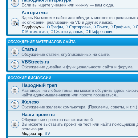
Если вы ищете учебник или книжку — вам сюда.
Алгоритмы
Здесь Вы можете найти или обсудить множество различных 
их описаний, реализаций на VB и других языках.
Подфорумы:
Графы
,
Сортировка
,
Поиск
,
Графика
,
Л
Математика
,
Сжатие данных
,
Шифрование
ОБСУЖДЕНИЕ МАТЕРИАЛОВ САЙТА
Статьи
Обсуждение статей, опубликованных на сайте.
VBStreets.ru
Обсуждение дизайна и функциональности сайта и форума.
ДОСУЖИЕ ДИСКУССИИ
Народный треп
Разговоры на любые темы: вы можете обсудить здесь какой-
найти единомышленников или просто пообщаться...
Железо
Обсуждение железяк компьютера. (Проблемы, советы, и т.п.)
Наши проекты
Обсуждение проектов наших жителей.
Вы можете выставить проект на тест или найти помощников 
реализации.
Модератор:
BV