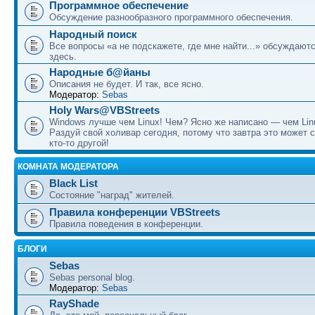
Программное обеспечение
Обсуждение разнообразного программного обеспечения.
Народный поиск
Все вопросы «а не подскажете, где мне найти...» обсуждают
здесь.
Народные б@йаны
Описания не будет. И так, все ясно.
Модератор:
Sebas
Holy Wars@VBStreets
Windows лучше чем Linux! Чем? Ясно же написано — чем Lin
Раздуй свой холивар сегодня, потому что завтра это может 
кто-то другой!
КОМНАТА МОДЕРАТОРА
Black List
Состояние "наград" жителей.
Правила конференции VBStreets
Правила поведения в конференции.
БЛОГИ
Sebas
Sebas personal blog.
Модератор:
Sebas
RayShade