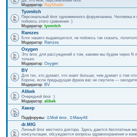
Да, это мой, персональный блог.
Модератор:
RayShade
Tyomitch
Персональный блог одноименного форумчанина. Человека и 
побоюсь этого сравнения :)
Модератор:
tyomitch
Ramzes
Блог нашего выдающегося, не побоюсь так сказать, политоло
Модератор:
Ramzes
Oxygen
Это блог, для рассуждений о том, какими мы будем через N л
только.
Модератор:
Oxygen
BV
Для тех, кто думает, что знает больше, чем думает о том что
Короче, если предыдущая фраза вас не смутила — заходите
Модератор:
BV
Alibek
Очередной блог :)
Модератор:
alibek
Хакер
Подфорумы:
Мой блог
,
МануAll
dr.MIG
Личный блог местного доктора. Здесь даются бесплатные м
консультации, обсуждаются вопросы здравоохранения и коне