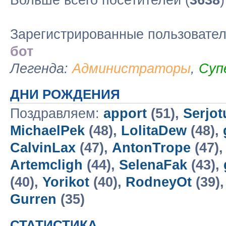
Больше всего посетителей (
3638
Зарегистрированные пользовате
бот
Легенда:
Администраторы
,
Суп
ДНИ РОЖДЕНИЯ
Поздравляем:
apport
(51),
Serjo
MichaelPek
(48),
LolitaDew
(48),
CalvinLax
(47),
AntonTrope
(47)
Artemcligh
(44),
SelenaFak
(43),
(40),
Yorikot
(40),
RodneyOt
(39)
Gurren
(35)
СТАТИСТИКА