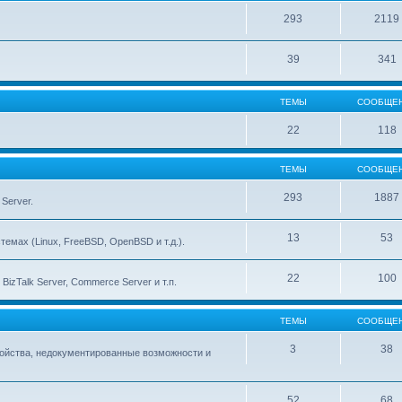
293
2119
39
341
ТЕМЫ
СООБЩЕ
22
118
ТЕМЫ
СООБЩЕ
293
1887
Server.
13
53
емах (Linux, FreeBSD, OpenBSD и т.д.).
22
100
izTalk Server, Commerce Server и т.п.
ТЕМЫ
СООБЩЕ
3
38
тройства, недокументированные возможности и
52
68