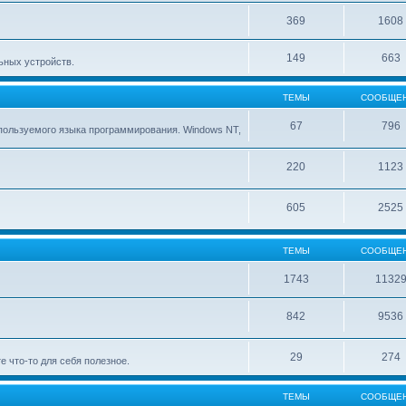
369
1608
149
663
ьных устройств.
ТЕМЫ
СООБЩЕ
67
796
ользуемого языка программирования. Windows NT,
220
1123
605
2525
ТЕМЫ
СООБЩЕ
1743
1132
842
9536
29
274
е что-то для себя полезное.
ТЕМЫ
СООБЩЕ