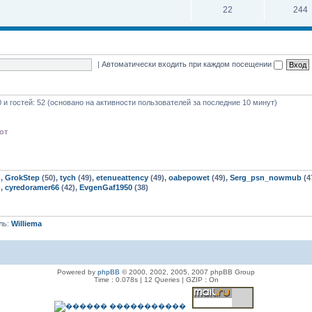
22
244
|
Автоматически входить при каждом посещении
0 и гостей: 52 (основано на активности пользователей за последние 10 минут)
от
),
GrokStep
(50),
tych
(49),
etenueattency
(49),
oabepowet
(49),
Serg_psn_nowmub
(4
),
cyredoramer66
(42),
EvgenGaf1950
(38)
ль:
Williema
Powered by
phpBB
© 2000, 2002, 2005, 2007 phpBB Group
Time : 0.078s | 12 Queries | GZIP : On