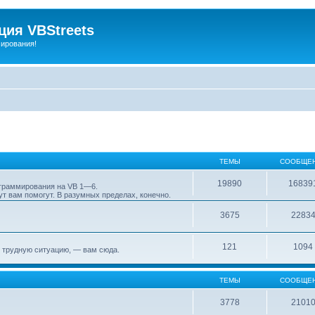
ия VBStreets
мирования!
ТЕМЫ
СООБЩЕ
19890
16839
ограммирования на VB 1—6.
т вам помогут. В разумных пределах, конечно.
3675
2283
121
1094
 трудную ситуацию, — вам сюда.
ТЕМЫ
СООБЩЕ
3778
2101