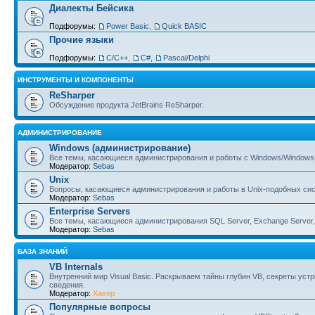
Диалекты Бейсика
Подфорумы:
Power Basic
,
Quick BASIC
Прочие языки
Подфорумы:
С/С++
,
C#
,
Pascal/Delphi
ИНСТРУМЕНТЫ И КОМПОНЕНТЫ
ReSharper
Обсуждение продукта JetBrains ReSharper.
АДМИНИСТРИРОВАНИЕ
Windows (администрирование)
Все темы, касающиеся администрирования и работы с Windows/Windows 
Модератор:
Sebas
Unix
Вопросы, касающиеся администрирования и работы в Unix-подобных сист
Модератор:
Sebas
Enterprise Servers
Все темы, касающиеся администрирования SQL Server, Exchange Server, B
Модератор:
Sebas
БАЗА ЗНАНИЙ
VB Internals
Внутренний мир Visual Basic. Раскрываем тайны глубин VB, секреты ус
сведения.
Модератор:
Хакер
Популярные вопросы