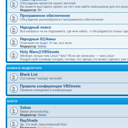
Обсуждение проектов наших жителей.
Вы можете выставить проект на тест или найти помощников для его реал
Модератор:
BV
Программное обеспечение
Обсуждение разнообразного программного обеспечения.
Народный поиск
Все вопросы «а не подскажете, где мне найти...» обсуждаются только зде
Народные б@йаны
Описания не будет. И так, все ясно.
Модератор:
Sebas
Holy Wars@VBStreets
Windows лучше чем Linux! Чем? Ясно же написано — чем Linux!
Раздуй свой холивар сегодня, потому что завтра это может сделать уже к
КОМНАТА МОДЕРАТОРА
Black List
Состояние "наград" жителей.
Правила конференции VBStreets
Правила поведения в конференции.
БЛОГИ
Sebas
Sebas personal blog.
Модератор:
Sebas
RayShade
Да, это мой, персональный блог.
Модератор:
RayShade