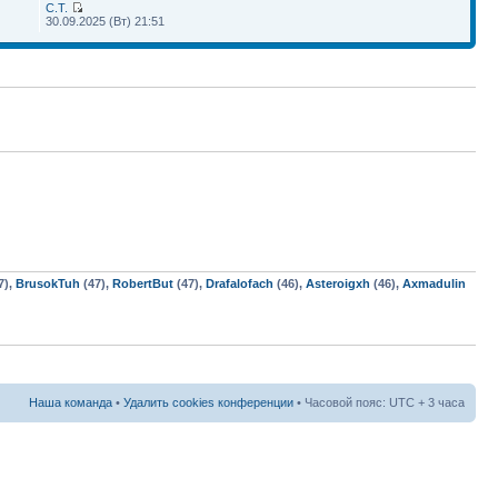
С.Т.
30.09.2025 (Вт) 21:51
7),
BrusokTuh
(47),
RobertBut
(47),
Drafalofach
(46),
Asteroigxh
(46),
Axmadulin
Наша команда
•
Удалить cookies конференции
• Часовой пояс: UTC + 3 часа