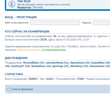
The trick
Автор обещает много интересных штучек.
Модератор:
The trick
ВХОД
•
РЕГИСТРАЦИЯ
Имя пользователя:
Пароль:
КТО СЕЙЧАС НА КОНФЕРЕНЦИИ
Сейчас посетителей на конференции:
56
, из них зарегистрированных: 4, скрытых: 
Больше всего посетителей (
3638
) здесь было 07.05.2026 (Чт) 12:57
Зарегистрированные пользователи:
Google-бот
,
PetalBot
,
SemrushBot
,
Yandex-б
Легенда:
Администраторы
,
Супермодераторы
ДНИ РОЖДЕНИЯ
Поздравляем:
RussellDate
(51),
tolorainHeisa
(51),
Sannyheta
(50),
AnjutaRex
(50
(45),
fastboy27
(44),
VasiliyRow
(44),
Igormap
(43),
Alfredrop
(43),
fahunmarm
(42
СТАТИСТИКА
Всего сообщений:
358892
• Тем:
42262
• Пользователей:
17896
• Новый пользовате
Список форумов