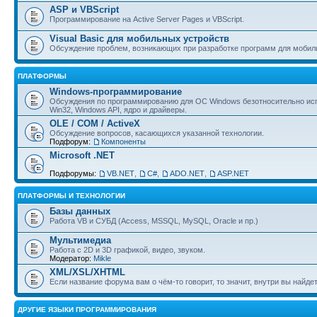
ASP и VBScript
Программирование на Active Server Pages и VBScript.
Visual Basic для мобильных устройств
Обсуждение проблем, возникающих при разработке программ для мобил
ПЛАТФОРМЫ
Windows-программирование
Обсуждения по программированию для ОС Windows безотносительно исп
Win32, Windows API, ядро и драйверы.
OLE / COM / ActiveX
Обсуждение вопросов, касающихся указанной технологии.
Подфорум:
Компоненты
Microsoft .NET
Подфорумы:
VB.NET
,
C#
,
ADO.NET
,
ASP.NET
ПЛАТФОРМЫ И ТЕХНОЛОГИИ
Базы данных
Работа VB и СУБД (Access, MSSQL, MySQL, Oracle и пр.)
Мультимедиа
Работа с 2D и 3D графикой, видео, звуком.
Модератор:
Mikle
XML/XSL/XHTML
Если название форума вам о чём-то говорит, то значит, внутри вы найдет
ДРУГИЕ ЯЗЫКИ ПРОГРАММИРОВАНИЯ