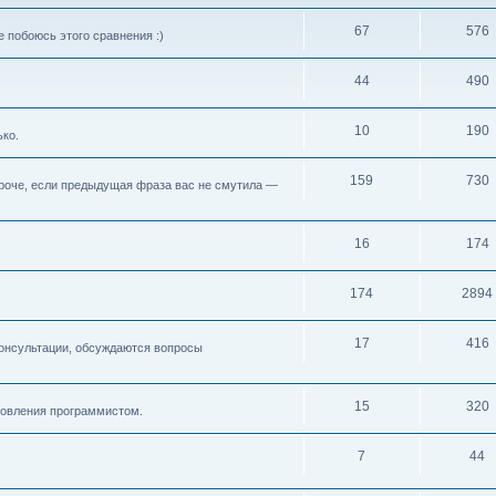
67
576
 побоюсь этого сравнения :)
44
490
10
190
ько.
159
730
 Короче, если предыдущая фраза вас не смутила —
16
174
174
2894
17
416
консультации, обсуждаются вопросы
15
320
новления программистом.
7
44