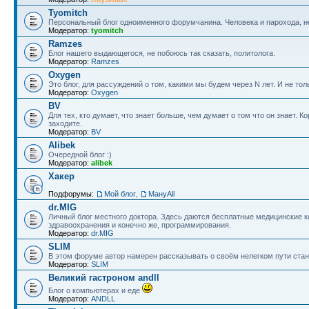
Tyomitch
Персональный блог одноименного форумчанина. Человека и парохода, не
Модератор:
tyomitch
Ramzes
Блог нашего выдающегося, не побоюсь так сказать, политолога.
Модератор:
Ramzes
Oxygen
Это блог, для рассуждений о том, какими мы будем через N лет. И не тол
Модератор:
Oxygen
BV
Для тех, кто думает, что знает больше, чем думает о том что он знает.
заходите.
Модератор:
BV
Alibek
Очередной блог :)
Модератор:
alibek
Хакер
Подфорумы:
Мой блог
,
МануAll
dr.MIG
Личный блог местного доктора. Здесь даются бесплатные медицинские 
здравоохранения и конечно же, программирования.
Модератор:
dr.MIG
SLIM
В этом форуме автор намерен рассказывать о своём нелегком пути ста
Модератор:
SLIM
Великий гастроном andll
Блог о компьютерах и еде
Модератор:
ANDLL