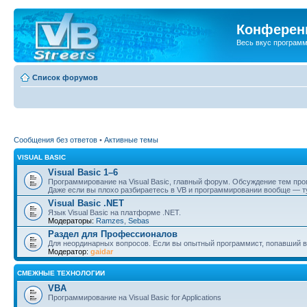
Конференц
Весь вкус програм
Список форумов
Сообщения без ответов
•
Активные темы
VISUAL BASIC
Visual Basic 1–6
Программирование на Visual Basic, главный форум. Обсуждение тем пр
Даже если вы плохо разбираетесь в VB и программировании вообще — ту
Visual Basic .NET
Язык Visual Basic на платформе .NET.
Модераторы:
Ramzes
,
Sebas
Раздел для Профессионалов
Для неординарных вопросов. Если вы опытный программист, попавший в
Модератор:
gaidar
СМЕЖНЫЕ ТЕХНОЛОГИИ
VBA
Программирование на Visual Basic for Applications