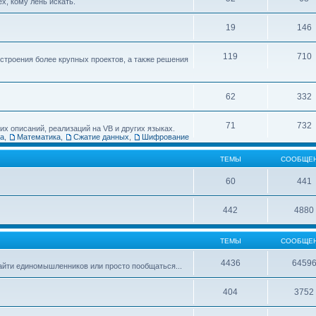
х, кому лень искать.
19
146
119
710
остроения более крупных проектов, а также решения
62
332
71
732
х описаний, реализаций на VB и других языках.
ка
,
Математика
,
Сжатие данных
,
Шифрование
ТЕМЫ
СООБЩЕ
60
441
442
4880
ТЕМЫ
СООБЩЕ
4436
6459
найти единомышленников или просто пообщаться...
404
3752