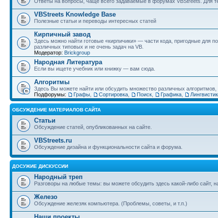
Ответы на вопросы, чаще всего задаваемые в форумах VBStreets. Для те
VBStreets Knowledge Base
Полезные статьи и переводы интересных статей
Кирпичный завод
Здесь можно найти готовые «кирпичики» — части кода, пригодные для п
различных типовых и не очень задач на VB.
Модератор:
Brickgroup
Народная Литература
Если вы ищете учебник или книжку — вам сюда.
Алгоритмы
Здесь Вы можете найти или обсудить множество различных алгоритмов, и
Подфорумы:
Графы
,
Сортировка
,
Поиск
,
Графика
,
Лингвисти
ОБСУЖДЕНИЕ МАТЕРИАЛОВ САЙТА
Статьи
Обсуждение статей, опубликованных на сайте.
VBStreets.ru
Обсуждение дизайна и функциональности сайта и форума.
ДОСУЖИЕ ДИСКУССИИ
Народный треп
Разговоры на любые темы: вы можете обсудить здесь какой-либо сайт, 
Железо
Обсуждение железяк компьютера. (Проблемы, советы, и т.п.)
Наши проекты