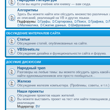
Если вы ищете учебник или книжку — вам сюда.
Алгоритмы
Здесь Вы можете найти или обсудить множество различных 
их описаний, реализаций на VB и других языках.
Подфорумы:
Графы
,
Сортировка
,
Поиск
,
Графика
,
Л
Математика
,
Сжатие данных
,
Шифрование
ОБСУЖДЕНИЕ МАТЕРИАЛОВ САЙТА
Статьи
Обсуждение статей, опубликованных на сайте.
VBStreets.ru
Обсуждение дизайна и функциональности сайта и форума.
ДОСУЖИЕ ДИСКУССИИ
Народный треп
Разговоры на любые темы: вы можете обсудить здесь какой-
найти единомышленников или просто пообщаться...
Железо
Обсуждение железяк компьютера. (Проблемы, советы, и т.п.)
Наши проекты
Обсуждение проектов наших жителей.
Вы можете выставить проект на тест или найти помощников 
реализации.
Модератор:
BV