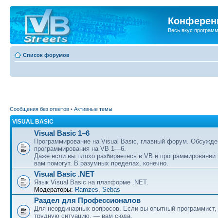
Конференц
Весь вкус програм
Список форумов
Сообщения без ответов
•
Активные темы
VISUAL BASIC
Visual Basic 1–6
Программирование на Visual Basic, главный форум. Обсужде
программирования на VB 1—6.
Даже если вы плохо разбираетесь в VB и программировании
вам помогут. В разумных пределах, конечно.
Visual Basic .NET
Язык Visual Basic на платформе .NET.
Модераторы:
Ramzes
,
Sebas
Раздел для Профессионалов
Для неординарных вопросов. Если вы опытный программист,
трудную ситуацию, — вам сюда.