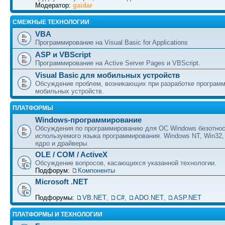
Модератор:
gaidar
СМЕЖНЫЕ ТЕХНОЛОГИИ
VBA
Программирование на Visual Basic for Applications
ASP и VBScript
Программирование на Active Server Pages и VBScript.
Visual Basic для мобильных устройств
Обсуждение проблем, возникающих при разработке програм
мобильных устройств.
ПЛАТФОРМЫ
Windows-программирование
Обсуждения по программированию для ОС Windows безотно
используемого языка программирования. Windows NT, Win32,
ядро и драйверы.
OLE / COM / ActiveX
Обсуждение вопросов, касающихся указанной технологии.
Подфорум:
Компоненты
Microsoft .NET
Подфорумы:
VB.NET
,
C#
,
ADO.NET
,
ASP.NET
ПЛАТФОРМЫ И ТЕХНОЛОГИИ