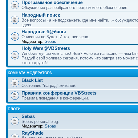
Программное обеспечение
Обсуждение разнообразного программного обеспечения.
Народный поиск
Все вопросы «а не подскажете, где мне найти...» обсуждают
здесь.
Народные б@йаны
Описания не будет. И так, все ясно.
Модератор:
Sebas
Holy Wars@VBStreets
Windows лучше чем Linux! Чем? Ясно же написано — чем Lin
Раздуй свой холивар сегодня, потому что завтра это может 
кто-то другой!
КОМНАТА МОДЕРАТОРА
Black List
Состояние "наград" жителей.
Правила конференции VBStreets
Правила поведения в конференции.
БЛОГИ
Sebas
Sebas personal blog.
Модератор:
Sebas
RayShade