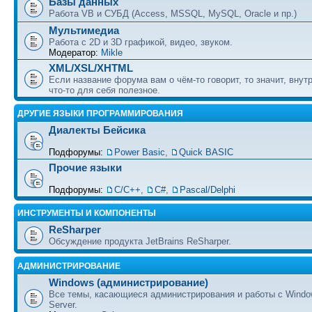
Базы данных
Работа VB и СУБД (Access, MSSQL, MySQL, Oracle и пр.)
Мультимедиа
Работа с 2D и 3D графикой, видео, звуком.
Модератор:
Mikle
XML/XSL/XHTML
Если название форума вам о чём-то говорит, то значит, внут
что-то для себя полезное.
ДРУГИЕ ЯЗЫКИ ПРОГРАММИРОВАНИЯ
Диалекты Бейсика
Подфорумы:
Power Basic
,
Quick BASIC
Прочие языки
Подфорумы:
С/С++
,
C#
,
Pascal/Delphi
ИНСТРУМЕНТЫ И КОМПОНЕНТЫ
ReSharper
Обсуждение продукта JetBrains ReSharper.
АДМИНИСТРИРОВАНИЕ
Windows (администрирование)
Все темы, касающиеся администрирования и работы с Wind
Server.