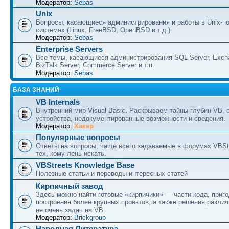
Модератор:
Sebas
Unix
Вопросы, касающиеся администрирования и работы в Unix-п
системах (Linux, FreeBSD, OpenBSD и т.д.).
Модератор:
Sebas
Enterprise Servers
Все темы, касающиеся администрирования SQL Server, Excha
BizTalk Server, Commerce Server и т.п.
Модератор:
Sebas
БАЗА ЗНАНИЙ
VB Internals
Внутренний мир Visual Basic. Раскрываем тайны глубин VB, 
устройства, недокументированные возможности и сведения.
Модератор:
Хакер
Популярные вопросы
Ответы на вопросы, чаще всего задаваемые в форумах VBSt
тех, кому лень искать.
VBStreets Knowledge Base
Полезные статьи и переводы интересных статей
Кирпичный завод
Здесь можно найти готовые «кирпичики» — части кода, приг
построения более крупных проектов, а также решения разли
не очень задач на VB.
Модератор:
Brickgroup
Народная Литература