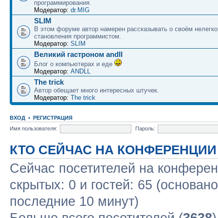
программирования.
Модератор:
dr.MIG
SLIM
В этом форуме автор намерен рассказывать о своём нелегко
становления программистом.
Модератор:
SLIM
Великий гастроном andll
Блог о компьютерах и еде
Модератор:
ANDLL
The trick
Автор обещает много интересных штучек.
Модератор:
The trick
ВХОД
•
РЕГИСТРАЦИЯ
Имя пользователя:
Пароль:
КТО СЕЙЧАС НА КОНФЕРЕНЦИИ
Сейчас посетителей на конфере
скрытых: 0 и гостей: 65 (основан
последние 10 минут)