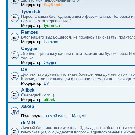
Да, это мой, персональный блог.
Модератор:
RayShade
Tyomitch
Персональный блог одноименного форумчанина. Человека и 
побоюсь этого сравнения :)
Модератор:
tyomitch
Ramzes
Блог нашего выдающегося, не побоюсь так сказать, политоло
Модератор:
Ramzes
Oxygen
Это блог, для рассуждений о том, какими мы будем через N л
только.
Модератор:
Oxygen
BV
Для тех, кто думает, что знает больше, чем думает о том что
Короче, если предыдущая фраза вас не смутила — заходите
Модератор:
BV
Alibek
Очередной блог :)
Модератор:
alibek
Хакер
Подфорумы:
Мой блог
,
МануAll
dr.MIG
Личный блог местного доктора. Здесь даются бесплатные м
консультации, обсуждаются вопросы здравоохранения и коне