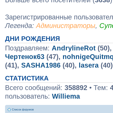
Больше всего посетителей (
3638
Зарегистрированные пользовате
Легенда:
Администраторы
,
Суп
ДНИ РОЖДЕНИЯ
Поздравляем:
AndrylineRot
(50)
Чертенок63
(47),
nohnigeQuitm
(41),
SASHA1986
(40),
lasera
(40
СТАТИСТИКА
Всего сообщений:
358892
• Тем:
пользователь:
Williema
Список форумов