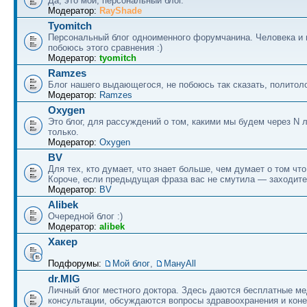
Да, это мой, персональный блог.
Модератор:
RayShade
Tyomitch
Персональный блог одноименного форумчанина. Человека и 
побоюсь этого сравнения :)
Модератор:
tyomitch
Ramzes
Блог нашего выдающегося, не побоюсь так сказать, политоло
Модератор:
Ramzes
Oxygen
Это блог, для рассуждений о том, какими мы будем через N л
только.
Модератор:
Oxygen
BV
Для тех, кто думает, что знает больше, чем думает о том что
Короче, если предыдущая фраза вас не смутила — заходите
Модератор:
BV
Alibek
Очередной блог :)
Модератор:
alibek
Хакер
Подфорумы:
Мой блог
,
МануAll
dr.MIG
Личный блог местного доктора. Здесь даются бесплатные м
консультации, обсуждаются вопросы здравоохранения и коне