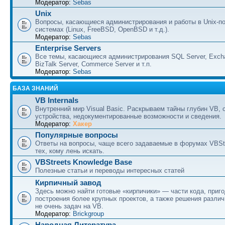
Модератор:
Sebas
Unix
Вопросы, касающиеся администрирования и работы в Unix-п
системах (Linux, FreeBSD, OpenBSD и т.д.).
Модератор:
Sebas
Enterprise Servers
Все темы, касающиеся администрирования SQL Server, Excha
BizTalk Server, Commerce Server и т.п.
Модератор:
Sebas
БАЗА ЗНАНИЙ
VB Internals
Внутренний мир Visual Basic. Раскрываем тайны глубин VB, 
устройства, недокументированные возможности и сведения.
Модератор:
Хакер
Популярные вопросы
Ответы на вопросы, чаще всего задаваемые в форумах VBSt
тех, кому лень искать.
VBStreets Knowledge Base
Полезные статьи и переводы интересных статей
Кирпичный завод
Здесь можно найти готовые «кирпичики» — части кода, приг
построения более крупных проектов, а также решения разли
не очень задач на VB.
Модератор:
Brickgroup
Народная Литература