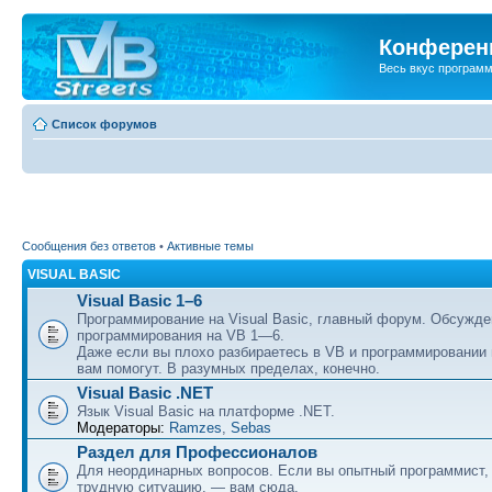
Конференц
Весь вкус програм
Список форумов
Сообщения без ответов
•
Активные темы
VISUAL BASIC
Visual Basic 1–6
Программирование на Visual Basic, главный форум. Обсужде
программирования на VB 1—6.
Даже если вы плохо разбираетесь в VB и программировании
вам помогут. В разумных пределах, конечно.
Visual Basic .NET
Язык Visual Basic на платформе .NET.
Модераторы:
Ramzes
,
Sebas
Раздел для Профессионалов
Для неординарных вопросов. Если вы опытный программист,
трудную ситуацию, — вам сюда.