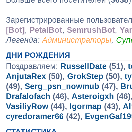
Больше всего посетителей (
3638
Зарегистрированные пользовате
[Bot]
,
PetalBot
,
SemrushBot
,
Ya
Легенда:
Администраторы
,
Суп
ДНИ РОЖДЕНИЯ
Поздравляем:
RussellDate
(51),
t
AnjutaRex
(50),
GrokStep
(50),
t
(49),
Serg_psn_nowmub
(47),
Br
Drafalofach
(46),
Asteroigxh
(46)
VasiliyRow
(44),
Igormap
(43),
Al
cyredoramer66
(42),
EvgenGaf19
СТАТИСТИКА