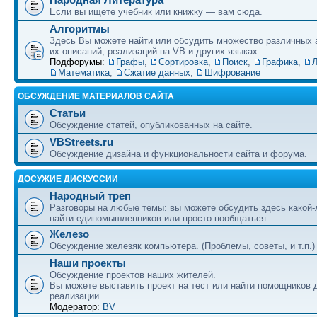
Если вы ищете учебник или книжку — вам сюда.
Алгоритмы
Здесь Вы можете найти или обсудить множество различных 
их описаний, реализаций на VB и других языках.
Подфорумы:
Графы
,
Сортировка
,
Поиск
,
Графика
,
Л
Математика
,
Сжатие данных
,
Шифрование
ОБСУЖДЕНИЕ МАТЕРИАЛОВ САЙТА
Статьи
Обсуждение статей, опубликованных на сайте.
VBStreets.ru
Обсуждение дизайна и функциональности сайта и форума.
ДОСУЖИЕ ДИСКУССИИ
Народный треп
Разговоры на любые темы: вы можете обсудить здесь какой-
найти единомышленников или просто пообщаться...
Железо
Обсуждение железяк компьютера. (Проблемы, советы, и т.п.)
Наши проекты
Обсуждение проектов наших жителей.
Вы можете выставить проект на тест или найти помощников 
реализации.
Модератор:
BV