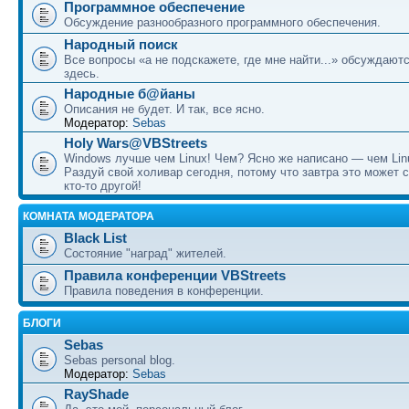
Программное обеспечение
Обсуждение разнообразного программного обеспечения.
Народный поиск
Все вопросы «а не подскажете, где мне найти...» обсуждают
здесь.
Народные б@йаны
Описания не будет. И так, все ясно.
Модератор:
Sebas
Holy Wars@VBStreets
Windows лучше чем Linux! Чем? Ясно же написано — чем Lin
Раздуй свой холивар сегодня, потому что завтра это может 
кто-то другой!
КОМНАТА МОДЕРАТОРА
Black List
Состояние "наград" жителей.
Правила конференции VBStreets
Правила поведения в конференции.
БЛОГИ
Sebas
Sebas personal blog.
Модератор:
Sebas
RayShade