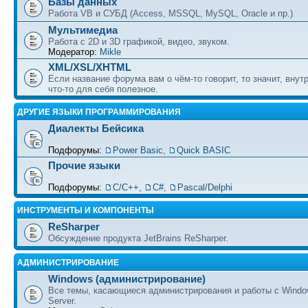
Базы данных
Работа VB и СУБД (Access, MSSQL, MySQL, Oracle и пр.)
Мультимедиа
Работа с 2D и 3D графикой, видео, звуком.
Модератор:
Mikle
XML/XSL/XHTML
Если название форума вам о чём-то говорит, то значит, внут
что-то для себя полезное.
ДРУГИЕ ЯЗЫКИ ПРОГРАММИРОВАНИЯ
Диалекты Бейсика
Подфорумы:
Power Basic
,
Quick BASIC
Прочие языки
Подфорумы:
С/С++
,
C#
,
Pascal/Delphi
ИНСТРУМЕНТЫ И КОМПОНЕНТЫ
ReSharper
Обсуждение продукта JetBrains ReSharper.
АДМИНИСТРИРОВАНИЕ
Windows (администрирование)
Все темы, касающиеся администрирования и работы с Wind
Server.