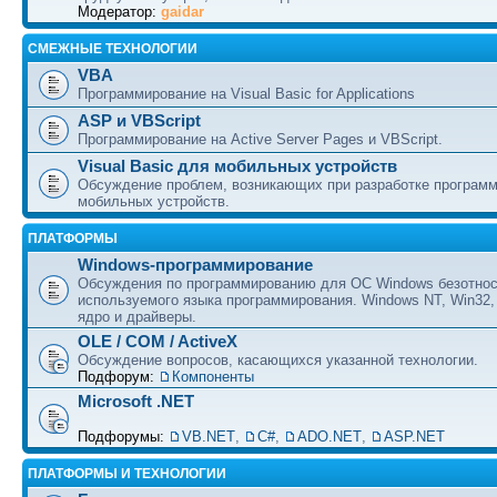
Модератор:
gaidar
СМЕЖНЫЕ ТЕХНОЛОГИИ
VBA
Программирование на Visual Basic for Applications
ASP и VBScript
Программирование на Active Server Pages и VBScript.
Visual Basic для мобильных устройств
Обсуждение проблем, возникающих при разработке програм
мобильных устройств.
ПЛАТФОРМЫ
Windows-программирование
Обсуждения по программированию для ОС Windows безотно
используемого языка программирования. Windows NT, Win32,
ядро и драйверы.
OLE / COM / ActiveX
Обсуждение вопросов, касающихся указанной технологии.
Подфорум:
Компоненты
Microsoft .NET
Подфорумы:
VB.NET
,
C#
,
ADO.NET
,
ASP.NET
ПЛАТФОРМЫ И ТЕХНОЛОГИИ