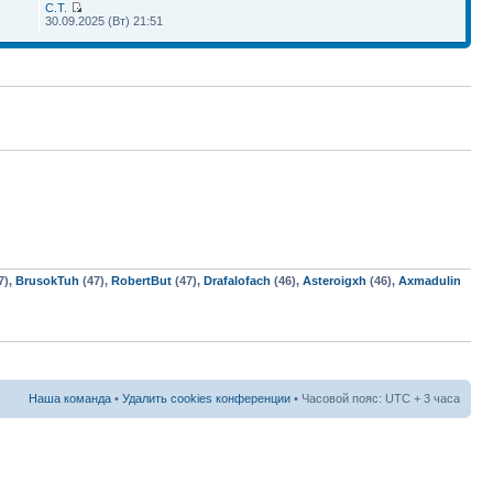
С.Т.
30.09.2025 (Вт) 21:51
7),
BrusokTuh
(47),
RobertBut
(47),
Drafalofach
(46),
Asteroigxh
(46),
Axmadulin
Наша команда
•
Удалить cookies конференции
• Часовой пояс: UTC + 3 часа