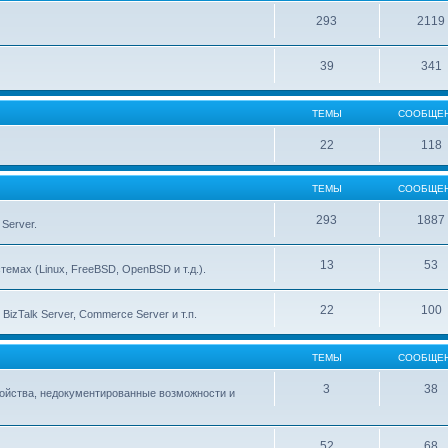
293
2119
39
341
ТЕМЫ
СООБЩЕ
22
118
ТЕМЫ
СООБЩЕ
293
1887
Server.
13
53
емах (Linux, FreeBSD, OpenBSD и т.д.).
22
100
izTalk Server, Commerce Server и т.п.
ТЕМЫ
СООБЩЕ
3
38
тройства, недокументированные возможности и
52
68