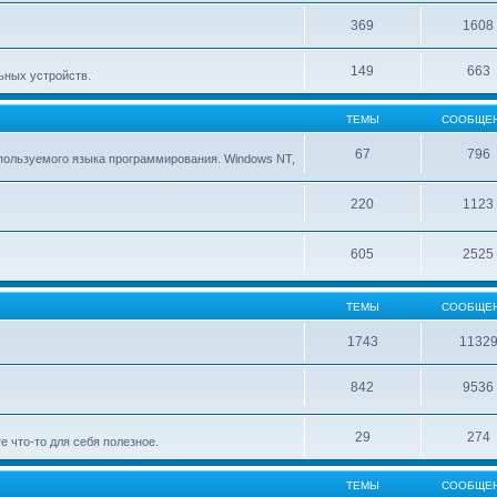
369
1608
149
663
ьных устройств.
ТЕМЫ
СООБЩЕ
67
796
ользуемого языка программирования. Windows NT,
220
1123
605
2525
ТЕМЫ
СООБЩЕ
1743
1132
842
9536
29
274
е что-то для себя полезное.
ТЕМЫ
СООБЩЕ