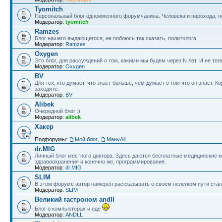
Tyomitch
Персональный блог одноименного форумчанина. Человека и парохода, не
Модератор:
tyomitch
Ramzes
Блог нашего выдающегося, не побоюсь так сказать, политолога.
Модератор:
Ramzes
Oxygen
Это блог, для рассуждений о том, какими мы будем через N лет. И не тол
Модератор:
Oxygen
BV
Для тех, кто думает, что знает больше, чем думает о том что он знает.
заходите.
Модератор:
BV
Alibek
Очередной блог :)
Модератор:
alibek
Хакер
Подфорумы:
Мой блог
,
МануAll
dr.MIG
Личный блог местного доктора. Здесь даются бесплатные медицинские 
здравоохранения и конечно же, программирования.
Модератор:
dr.MIG
SLIM
В этом форуме автор намерен рассказывать о своём нелегком пути ста
Модератор:
SLIM
Великий гастроном andll
Блог о компьютерах и еде
Модератор:
ANDLL