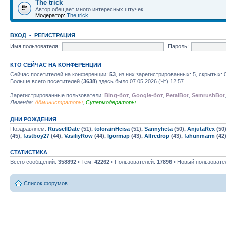
The trick
Автор обещает много интересных штучек.
Модератор:
The trick
ВХОД
•
РЕГИСТРАЦИЯ
Имя пользователя:
Пароль:
КТО СЕЙЧАС НА КОНФЕРЕНЦИИ
Сейчас посетителей на конференции:
53
, из них зарегистрированных: 5, скрытых: 
Больше всего посетителей (
3638
) здесь было 07.05.2026 (Чт) 12:57
Зарегистрированные пользователи:
Bing-бот
,
Google-бот
,
PetalBot
,
SemrushBot
Легенда:
Администраторы
,
Супермодераторы
ДНИ РОЖДЕНИЯ
Поздравляем:
RussellDate
(51),
tolorainHeisa
(51),
Sannyheta
(50),
AnjutaRex
(50
(45),
fastboy27
(44),
VasiliyRow
(44),
Igormap
(43),
Alfredrop
(43),
fahunmarm
(42
СТАТИСТИКА
Всего сообщений:
358892
• Тем:
42262
• Пользователей:
17896
• Новый пользовате
Список форумов