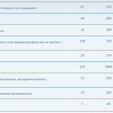
67
576
 побоюсь этого сравнения :)
44
490
10
190
ько.
159
730
 Короче, если предыдущая фраза вас не смутила —
16
174
174
2894
17
416
консультации, обсуждаются вопросы
15
320
новления программистом.
7
44