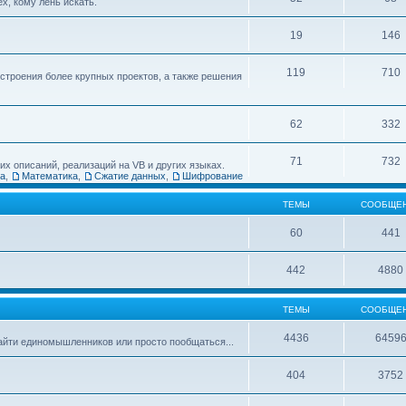
х, кому лень искать.
19
146
119
710
остроения более крупных проектов, а также решения
62
332
71
732
х описаний, реализаций на VB и других языках.
ка
,
Математика
,
Сжатие данных
,
Шифрование
ТЕМЫ
СООБЩЕ
60
441
442
4880
ТЕМЫ
СООБЩЕ
4436
6459
найти единомышленников или просто пообщаться...
404
3752