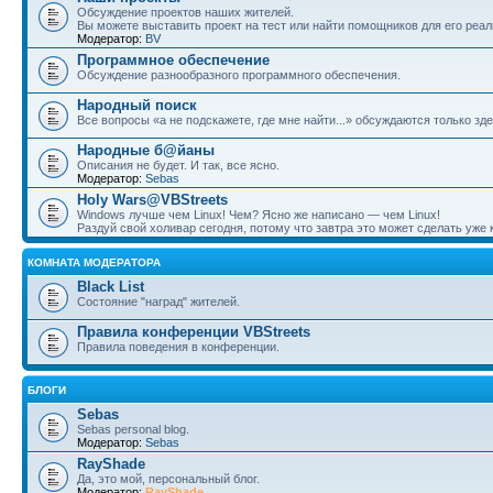
Обсуждение проектов наших жителей.
Вы можете выставить проект на тест или найти помощников для его реал
Модератор:
BV
Программное обеспечение
Обсуждение разнообразного программного обеспечения.
Народный поиск
Все вопросы «а не подскажете, где мне найти...» обсуждаются только зде
Народные б@йаны
Описания не будет. И так, все ясно.
Модератор:
Sebas
Holy Wars@VBStreets
Windows лучше чем Linux! Чем? Ясно же написано — чем Linux!
Раздуй свой холивар сегодня, потому что завтра это может сделать уже к
КОМНАТА МОДЕРАТОРА
Black List
Состояние "наград" жителей.
Правила конференции VBStreets
Правила поведения в конференции.
БЛОГИ
Sebas
Sebas personal blog.
Модератор:
Sebas
RayShade
Да, это мой, персональный блог.
Модератор:
RayShade