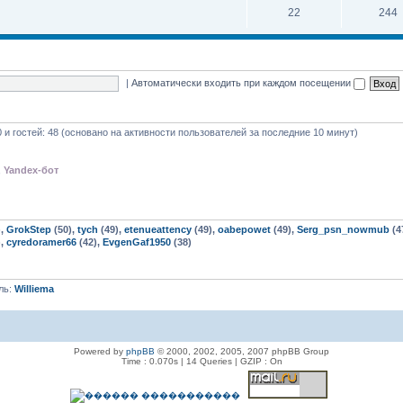
22
244
|
Автоматически входить при каждом посещении
0 и гостей: 48 (основано на активности пользователей за последние 10 минут)
,
Yandex-бот
),
GrokStep
(50),
tych
(49),
etenueattency
(49),
oabepowet
(49),
Serg_psn_nowmub
(4
),
cyredoramer66
(42),
EvgenGaf1950
(38)
ль:
Williema
Powered by
phpBB
© 2000, 2002, 2005, 2007 phpBB Group
Time : 0.070s | 14 Queries | GZIP : On