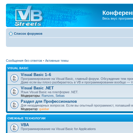
Конференц
Весь вкус програм
Список форумов
Сообщения без ответов
•
Активные темы
VISUAL BASIC
Visual Basic 1–6
Программирование на Visual Basic, главный форум. Обсуждение тем пр
Даже если вы плохо разбираетесь в VB и программировании вообще — ту
Visual Basic .NET
Язык Visual Basic на платформе .NET.
Модераторы:
Ramzes
,
Sebas
Раздел для Профессионалов
Для неординарных вопросов. Если вы опытный программист, попавший в
Модератор:
gaidar
СМЕЖНЫЕ ТЕХНОЛОГИИ
VBA
Программирование на Visual Basic for Applications