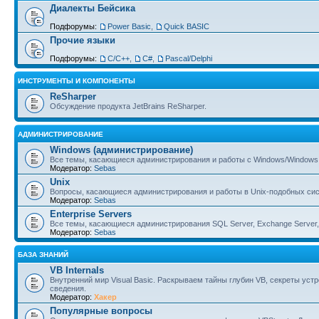
Диалекты Бейсика
Подфорумы:
Power Basic
,
Quick BASIC
Прочие языки
Подфорумы:
С/С++
,
C#
,
Pascal/Delphi
ИНСТРУМЕНТЫ И КОМПОНЕНТЫ
ReSharper
Обсуждение продукта JetBrains ReSharper.
АДМИНИСТРИРОВАНИЕ
Windows (администрирование)
Все темы, касающиеся администрирования и работы с Windows/Windows 
Модератор:
Sebas
Unix
Вопросы, касающиеся администрирования и работы в Unix-подобных сист
Модератор:
Sebas
Enterprise Servers
Все темы, касающиеся администрирования SQL Server, Exchange Server, B
Модератор:
Sebas
БАЗА ЗНАНИЙ
VB Internals
Внутренний мир Visual Basic. Раскрываем тайны глубин VB, секреты ус
сведения.
Модератор:
Хакер
Популярные вопросы