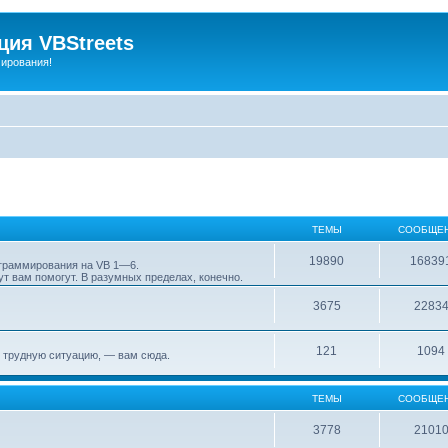
ия VBStreets
мирования!
ТЕМЫ
СООБЩЕ
19890
16839
ограммирования на VB 1—6.
т вам помогут. В разумных пределах, конечно.
3675
2283
121
1094
 трудную ситуацию, — вам сюда.
ТЕМЫ
СООБЩЕ
3778
2101