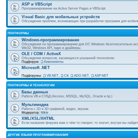
ASP и VBScript
Программирование на Active Server Pages и VBScript.
Visual Basic для мобильных устройств
Обсуждение проблем, возникающих при разработке программ для мобил
ПЛАТФОРМЫ
Windows-программирование
Обсуждения по программированию для ОС Windows безотносительно исп
Win32, Windows API, ядро и драйверы.
OLE / COM / ActiveX
Обсуждение вопросов, касающихся указанной технологии.
Подфорум:
Компоненты
Microsoft .NET
Подфорумы:
VB.NET
,
C#
,
ADO.NET
,
ASP.NET
ПЛАТФОРМЫ И ТЕХНОЛОГИИ
Базы данных
Работа VB и СУБД (Access, MSSQL, MySQL, Oracle и пр.)
Мультимедиа
Работа с 2D и 3D графикой, видео, звуком.
Модератор:
Mikle
XML/XSL/XHTML
Если название форума вам о чём-то говорит, то значит, внутри вы найдет
ДРУГИЕ ЯЗЫКИ ПРОГРАММИРОВАНИЯ