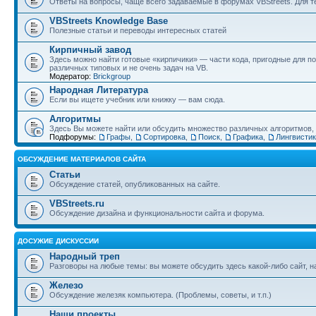
Ответы на вопросы, чаще всего задаваемые в форумах VBStreets. Для те
VBStreets Knowledge Base
Полезные статьи и переводы интересных статей
Кирпичный завод
Здесь можно найти готовые «кирпичики» — части кода, пригодные для п
различных типовых и не очень задач на VB.
Модератор:
Brickgroup
Народная Литература
Если вы ищете учебник или книжку — вам сюда.
Алгоритмы
Здесь Вы можете найти или обсудить множество различных алгоритмов, и
Подфорумы:
Графы
,
Сортировка
,
Поиск
,
Графика
,
Лингвисти
ОБСУЖДЕНИЕ МАТЕРИАЛОВ САЙТА
Статьи
Обсуждение статей, опубликованных на сайте.
VBStreets.ru
Обсуждение дизайна и функциональности сайта и форума.
ДОСУЖИЕ ДИСКУССИИ
Народный треп
Разговоры на любые темы: вы можете обсудить здесь какой-либо сайт, 
Железо
Обсуждение железяк компьютера. (Проблемы, советы, и т.п.)
Наши проекты