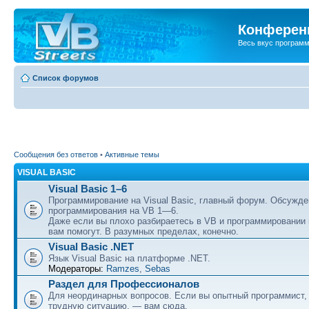
Конференц
Весь вкус програм
Список форумов
Сообщения без ответов
•
Активные темы
VISUAL BASIC
Visual Basic 1–6
Программирование на Visual Basic, главный форум. Обсужде
программирования на VB 1—6.
Даже если вы плохо разбираетесь в VB и программировании
вам помогут. В разумных пределах, конечно.
Visual Basic .NET
Язык Visual Basic на платформе .NET.
Модераторы:
Ramzes
,
Sebas
Раздел для Профессионалов
Для неординарных вопросов. Если вы опытный программист,
трудную ситуацию, — вам сюда.