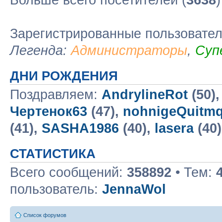
Больше всего посетителей (
3638
Зарегистрированные пользовате
Легенда:
Администраторы
,
Суп
ДНИ РОЖДЕНИЯ
Поздравляем:
AndrylineRot
(50)
Чертенок63
(47),
nohnigeQuitm
(41),
SASHA1986
(40),
lasera
(40
СТАТИСТИКА
Всего сообщений:
358892
• Тем:
пользователь:
JennaWol
Список форумов