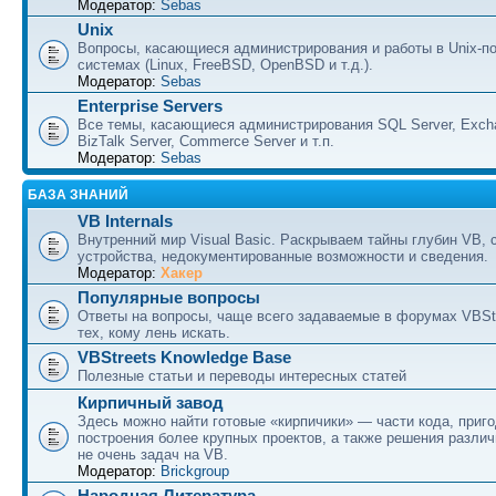
Модератор:
Sebas
Unix
Вопросы, касающиеся администрирования и работы в Unix-п
системах (Linux, FreeBSD, OpenBSD и т.д.).
Модератор:
Sebas
Enterprise Servers
Все темы, касающиеся администрирования SQL Server, Excha
BizTalk Server, Commerce Server и т.п.
Модератор:
Sebas
БАЗА ЗНАНИЙ
VB Internals
Внутренний мир Visual Basic. Раскрываем тайны глубин VB, 
устройства, недокументированные возможности и сведения.
Модератор:
Хакер
Популярные вопросы
Ответы на вопросы, чаще всего задаваемые в форумах VBSt
тех, кому лень искать.
VBStreets Knowledge Base
Полезные статьи и переводы интересных статей
Кирпичный завод
Здесь можно найти готовые «кирпичики» — части кода, приг
построения более крупных проектов, а также решения разли
не очень задач на VB.
Модератор:
Brickgroup
Народная Литература