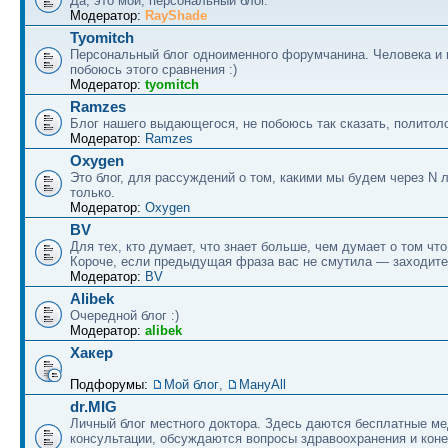
Да, это мой, персональный блог.
Модератор:
RayShade
Tyomitch
Персональный блог одноименного форумчанина. Человека и 
побоюсь этого сравнения :)
Модератор:
tyomitch
Ramzes
Блог нашего выдающегося, не побоюсь так сказать, политоло
Модератор:
Ramzes
Oxygen
Это блог, для рассуждений о том, какими мы будем через N л
только.
Модератор:
Oxygen
BV
Для тех, кто думает, что знает больше, чем думает о том что
Короче, если предыдущая фраза вас не смутила — заходите
Модератор:
BV
Alibek
Очередной блог :)
Модератор:
alibek
Хакер
Подфорумы:
Мой блог
,
МануAll
dr.MIG
Личный блог местного доктора. Здесь даются бесплатные м
консультации, обсуждаются вопросы здравоохранения и коне