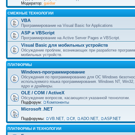
Модератор:
gaidar
СМЕЖНЫЕ ТЕХНОЛОГИИ
VBA
Программирование на Visual Basic for Applications
ASP и VBScript
Программирование на Active Server Pages и VBScript.
Visual Basic для мобильных устройств
Обсуждение проблем, возникающих при разработке програм
мобильных устройств.
ПЛАТФОРМЫ
Windows-программирование
Обсуждения по программированию для ОС Windows безотно
используемого языка программирования. Windows NT, Win32,
ядро и драйверы.
OLE / COM / ActiveX
Обсуждение вопросов, касающихся указанной технологии.
Подфорум:
Компоненты
Microsoft .NET
Подфорумы:
VB.NET
,
C#
,
ADO.NET
,
ASP.NET
ПЛАТФОРМЫ И ТЕХНОЛОГИИ