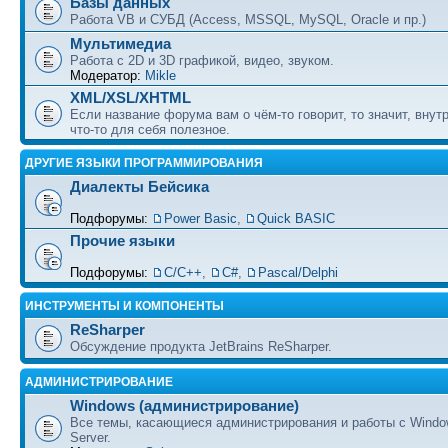
Базы данных
Работа VB и СУБД (Access, MSSQL, MySQL, Oracle и пр.)
Мультимедиа
Работа с 2D и 3D графикой, видео, звуком.
Модератор:
Mikle
XML/XSL/XHTML
Если название форума вам о чём-то говорит, то значит, внут
что-то для себя полезное.
ДРУГИЕ ЯЗЫКИ ПРОГРАММИРОВАНИЯ
Диалекты Бейсика
Подфорумы:
Power Basic
,
Quick BASIC
Прочие языки
Подфорумы:
С/С++
,
C#
,
Pascal/Delphi
ИНСТРУМЕНТЫ И КОМПОНЕНТЫ
ReSharper
Обсуждение продукта JetBrains ReSharper.
АДМИНИСТРИРОВАНИЕ
Windows (администрирование)
Все темы, касающиеся администрирования и работы с Wind
Server.