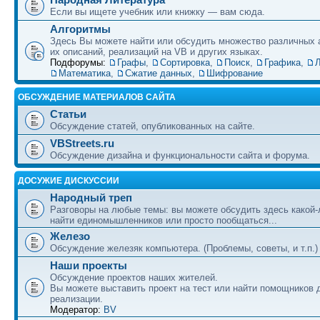
Если вы ищете учебник или книжку — вам сюда.
Алгоритмы
Здесь Вы можете найти или обсудить множество различных 
их описаний, реализаций на VB и других языках.
Подфорумы:
Графы
,
Сортировка
,
Поиск
,
Графика
,
Л
Математика
,
Сжатие данных
,
Шифрование
ОБСУЖДЕНИЕ МАТЕРИАЛОВ САЙТА
Статьи
Обсуждение статей, опубликованных на сайте.
VBStreets.ru
Обсуждение дизайна и функциональности сайта и форума.
ДОСУЖИЕ ДИСКУССИИ
Народный треп
Разговоры на любые темы: вы можете обсудить здесь какой-
найти единомышленников или просто пообщаться...
Железо
Обсуждение железяк компьютера. (Проблемы, советы, и т.п.)
Наши проекты
Обсуждение проектов наших жителей.
Вы можете выставить проект на тест или найти помощников 
реализации.
Модератор:
BV