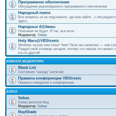
Программное обеспечение
Обсуждение разнообразного программного обеспечения.
Народный поиск
Все вопросы «а не подскажете, где мне найти...» обсуждают
здесь.
Народные б@йаны
Описания не будет. И так, все ясно.
Модератор:
Sebas
Holy Wars@VBStreets
Windows лучше чем Linux! Чем? Ясно же написано — чем Lin
Раздуй свой холивар сегодня, потому что завтра это может 
кто-то другой!
КОМНАТА МОДЕРАТОРА
Black List
Состояние "наград" жителей.
Правила конференции VBStreets
Правила поведения в конференции.
БЛОГИ
Sebas
Sebas personal blog.
Модератор:
Sebas
RayShade