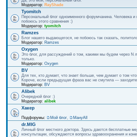
Да, это мой, персональный блог.
Модератор:
RayShade
Tyomitch
Персональный блог одноименного форумчанина. Человека и 
побоюсь этого сравнения :)
Модератор:
tyomitch
Ramzes
Блог нашего выдающегося, не побоюсь так сказать, политоло
Модератор:
Ramzes
Oxygen
Это блог, для рассуждений о том, какими мы будем через N л
только.
Модератор:
Oxygen
BV
Для тех, кто думает, что знает больше, чем думает о том что
Короче, если предыдущая фраза вас не смутила — заходите
Модератор:
BV
Alibek
Очередной блог :)
Модератор:
alibek
Хакер
Подфорумы:
Мой блог
,
МануAll
dr.MIG
Личный блог местного доктора. Здесь даются бесплатные м
консультации, обсуждаются вопросы здравоохранения и коне