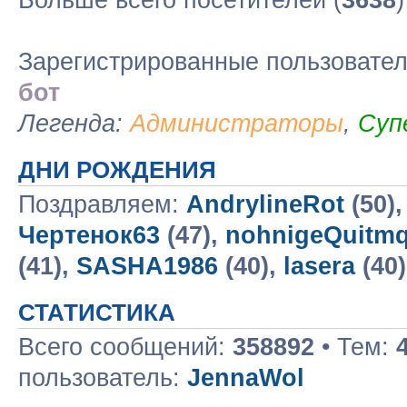
Больше всего посетителей (
3638
Зарегистрированные пользовате
бот
Легенда:
Администраторы
,
Суп
ДНИ РОЖДЕНИЯ
Поздравляем:
AndrylineRot
(50)
Чертенок63
(47),
nohnigeQuitm
(41),
SASHA1986
(40),
lasera
(40
СТАТИСТИКА
Всего сообщений:
358892
• Тем:
пользователь:
JennaWol