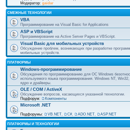
Модератор:
gaidar
СМЕЖНЫЕ ТЕХНОЛОГИИ
VBA
Программирование на Visual Basic for Applications
ASP и VBScript
Программирование на Active Server Pages и VBScript.
Visual Basic для мобильных устройств
Обсуждение проблем, возникающих при разработке програм
мобильных устройств.
ПЛАТФОРМЫ
Windows-программирование
Обсуждения по программированию для ОС Windows безотно
используемого языка программирования. Windows NT, Win32,
ядро и драйверы.
OLE / COM / ActiveX
Обсуждение вопросов, касающихся указанной технологии.
Подфорум:
Компоненты
Microsoft .NET
Подфорумы:
VB.NET
,
C#
,
ADO.NET
,
ASP.NET
ПЛАТФОРМЫ И ТЕХНОЛОГИИ