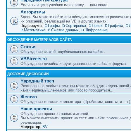
Если вы ищете учебник или книжку — вам сюда.
Алгоритмы
Здесь Вы можете найти или обсудить множество различных 
их описаний, реализаций на VB и других языках.
Подфорумы:
Графы
,
Сортировка
,
Поиск
,
Графика
,
Л
Математика
,
Сжатие данных
,
Шифрование
ОБСУЖДЕНИЕ МАТЕРИАЛОВ САЙТА
Статьи
Обсуждение статей, опубликованных на сайте.
VBStreets.ru
Обсуждение дизайна и функциональности сайта и форума.
ДОСУЖИЕ ДИСКУССИИ
Народный треп
Разговоры на любые темы: вы можете обсудить здесь какой-
найти единомышленников или просто пообщаться...
Железо
Обсуждение железяк компьютера. (Проблемы, советы, и т.п.)
Наши проекты
Обсуждение проектов наших жителей.
Вы можете выставить проект на тест или найти помощников 
реализации.
Модератор:
BV