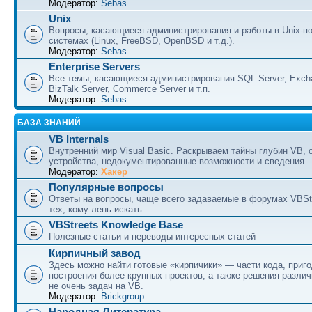
Модератор:
Sebas
Unix
Вопросы, касающиеся администрирования и работы в Unix-п
системах (Linux, FreeBSD, OpenBSD и т.д.).
Модератор:
Sebas
Enterprise Servers
Все темы, касающиеся администрирования SQL Server, Excha
BizTalk Server, Commerce Server и т.п.
Модератор:
Sebas
БАЗА ЗНАНИЙ
VB Internals
Внутренний мир Visual Basic. Раскрываем тайны глубин VB, 
устройства, недокументированные возможности и сведения.
Модератор:
Хакер
Популярные вопросы
Ответы на вопросы, чаще всего задаваемые в форумах VBSt
тех, кому лень искать.
VBStreets Knowledge Base
Полезные статьи и переводы интересных статей
Кирпичный завод
Здесь можно найти готовые «кирпичики» — части кода, приг
построения более крупных проектов, а также решения разли
не очень задач на VB.
Модератор:
Brickgroup
Народная Литература