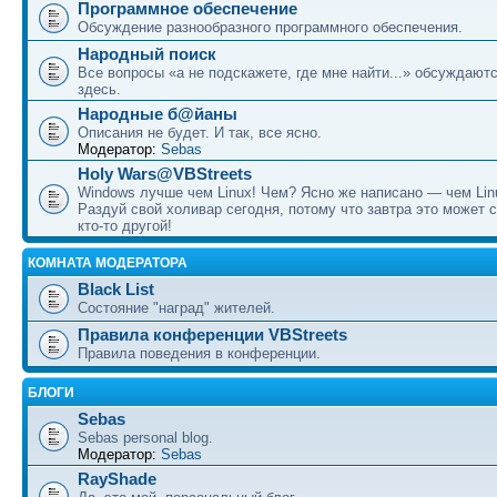
Программное обеспечение
Обсуждение разнообразного программного обеспечения.
Народный поиск
Все вопросы «а не подскажете, где мне найти...» обсуждают
здесь.
Народные б@йаны
Описания не будет. И так, все ясно.
Модератор:
Sebas
Holy Wars@VBStreets
Windows лучше чем Linux! Чем? Ясно же написано — чем Lin
Раздуй свой холивар сегодня, потому что завтра это может 
кто-то другой!
КОМНАТА МОДЕРАТОРА
Black List
Состояние "наград" жителей.
Правила конференции VBStreets
Правила поведения в конференции.
БЛОГИ
Sebas
Sebas personal blog.
Модератор:
Sebas
RayShade