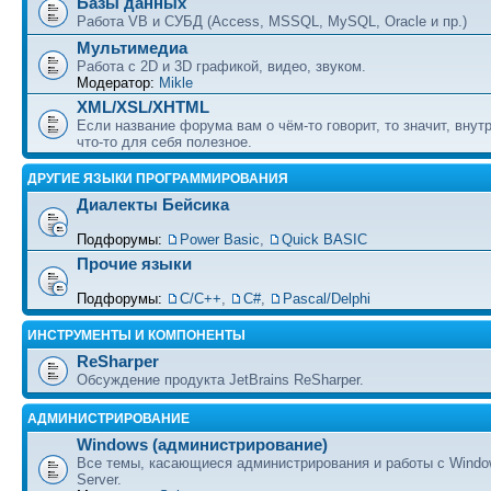
Базы данных
Работа VB и СУБД (Access, MSSQL, MySQL, Oracle и пр.)
Мультимедиа
Работа с 2D и 3D графикой, видео, звуком.
Модератор:
Mikle
XML/XSL/XHTML
Если название форума вам о чём-то говорит, то значит, внут
что-то для себя полезное.
ДРУГИЕ ЯЗЫКИ ПРОГРАММИРОВАНИЯ
Диалекты Бейсика
Подфорумы:
Power Basic
,
Quick BASIC
Прочие языки
Подфорумы:
С/С++
,
C#
,
Pascal/Delphi
ИНСТРУМЕНТЫ И КОМПОНЕНТЫ
ReSharper
Обсуждение продукта JetBrains ReSharper.
АДМИНИСТРИРОВАНИЕ
Windows (администрирование)
Все темы, касающиеся администрирования и работы с Wind
Server.