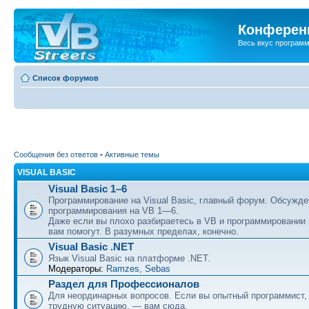
Конференц
Весь вкус програм
Список форумов
Сообщения без ответов
•
Активные темы
VISUAL BASIC
Visual Basic 1–6
Программирование на Visual Basic, главный форум. Обсужде
программирования на VB 1—6.
Даже если вы плохо разбираетесь в VB и программировании
вам помогут. В разумных пределах, конечно.
Visual Basic .NET
Язык Visual Basic на платформе .NET.
Модераторы:
Ramzes
,
Sebas
Раздел для Профессионалов
Для неординарных вопросов. Если вы опытный программист,
трудную ситуацию, — вам сюда.