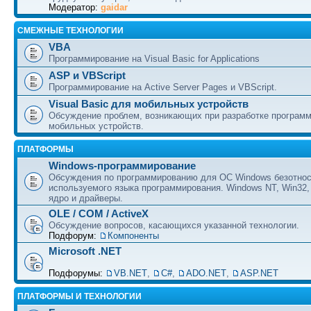
Модератор:
gaidar
СМЕЖНЫЕ ТЕХНОЛОГИИ
VBA
Программирование на Visual Basic for Applications
ASP и VBScript
Программирование на Active Server Pages и VBScript.
Visual Basic для мобильных устройств
Обсуждение проблем, возникающих при разработке програм
мобильных устройств.
ПЛАТФОРМЫ
Windows-программирование
Обсуждения по программированию для ОС Windows безотно
используемого языка программирования. Windows NT, Win32,
ядро и драйверы.
OLE / COM / ActiveX
Обсуждение вопросов, касающихся указанной технологии.
Подфорум:
Компоненты
Microsoft .NET
Подфорумы:
VB.NET
,
C#
,
ADO.NET
,
ASP.NET
ПЛАТФОРМЫ И ТЕХНОЛОГИИ