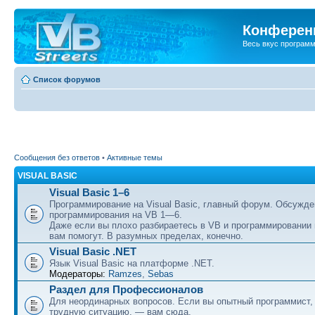
Конференц
Весь вкус програм
Список форумов
Сообщения без ответов
•
Активные темы
VISUAL BASIC
Visual Basic 1–6
Программирование на Visual Basic, главный форум. Обсужде
программирования на VB 1—6.
Даже если вы плохо разбираетесь в VB и программировании
вам помогут. В разумных пределах, конечно.
Visual Basic .NET
Язык Visual Basic на платформе .NET.
Модераторы:
Ramzes
,
Sebas
Раздел для Профессионалов
Для неординарных вопросов. Если вы опытный программист,
трудную ситуацию, — вам сюда.