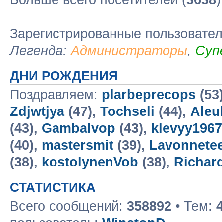
Больше всего посетителей (
3638
Зарегистрированные пользовате
Легенда:
Администраторы
,
Суп
ДНИ РОЖДЕНИЯ
Поздравляем:
plarbeprecops
(53
Zdjwtjya
(47),
Tochseli
(44),
Aleu
(43),
Gambalvop
(43),
klevyy196
(40),
mastersmit
(39),
Lavonnete
(38),
kostolynenVob
(38),
Richar
СТАТИСТИКА
Всего сообщений:
358892
• Тем: