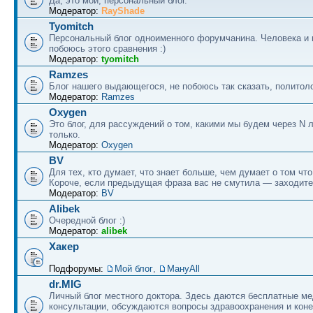
Да, это мой, персональный блог.
Модератор:
RayShade
Tyomitch
Персональный блог одноименного форумчанина. Человека и 
побоюсь этого сравнения :)
Модератор:
tyomitch
Ramzes
Блог нашего выдающегося, не побоюсь так сказать, политоло
Модератор:
Ramzes
Oxygen
Это блог, для рассуждений о том, какими мы будем через N л
только.
Модератор:
Oxygen
BV
Для тех, кто думает, что знает больше, чем думает о том что
Короче, если предыдущая фраза вас не смутила — заходите
Модератор:
BV
Alibek
Очередной блог :)
Модератор:
alibek
Хакер
Подфорумы:
Мой блог
,
МануAll
dr.MIG
Личный блог местного доктора. Здесь даются бесплатные м
консультации, обсуждаются вопросы здравоохранения и коне