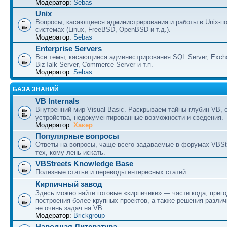
Модератор:
Sebas
Unix
Вопросы, касающиеся администрирования и работы в Unix-п
системах (Linux, FreeBSD, OpenBSD и т.д.).
Модератор:
Sebas
Enterprise Servers
Все темы, касающиеся администрирования SQL Server, Excha
BizTalk Server, Commerce Server и т.п.
Модератор:
Sebas
БАЗА ЗНАНИЙ
VB Internals
Внутренний мир Visual Basic. Раскрываем тайны глубин VB, 
устройства, недокументированные возможности и сведения.
Модератор:
Хакер
Популярные вопросы
Ответы на вопросы, чаще всего задаваемые в форумах VBSt
тех, кому лень искать.
VBStreets Knowledge Base
Полезные статьи и переводы интересных статей
Кирпичный завод
Здесь можно найти готовые «кирпичики» — части кода, приг
построения более крупных проектов, а также решения разли
не очень задач на VB.
Модератор:
Brickgroup
Народная Литература