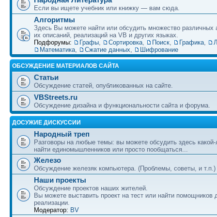
Если вы ищете учебник или книжку — вам сюда.
Алгоритмы
Здесь Вы можете найти или обсудить множество различных 
их описаний, реализаций на VB и других языках.
Подфорумы:
Графы
,
Сортировка
,
Поиск
,
Графика
,
Л
Математика
,
Сжатие данных
,
Шифрование
ОБСУЖДЕНИЕ МАТЕРИАЛОВ САЙТА
Статьи
Обсуждение статей, опубликованных на сайте.
VBStreets.ru
Обсуждение дизайна и функциональности сайта и форума.
ДОСУЖИЕ ДИСКУССИИ
Народный треп
Разговоры на любые темы: вы можете обсудить здесь какой-
найти единомышленников или просто пообщаться...
Железо
Обсуждение железяк компьютера. (Проблемы, советы, и т.п.)
Наши проекты
Обсуждение проектов наших жителей.
Вы можете выставить проект на тест или найти помощников 
реализации.
Модератор:
BV