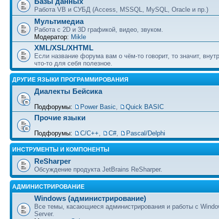
Базы данных
Работа VB и СУБД (Access, MSSQL, MySQL, Oracle и пр.)
Мультимедиа
Работа с 2D и 3D графикой, видео, звуком.
Модератор:
Mikle
XML/XSL/XHTML
Если название форума вам о чём-то говорит, то значит, внут
что-то для себя полезное.
ДРУГИЕ ЯЗЫКИ ПРОГРАММИРОВАНИЯ
Диалекты Бейсика
Подфорумы:
Power Basic
,
Quick BASIC
Прочие языки
Подфорумы:
С/С++
,
C#
,
Pascal/Delphi
ИНСТРУМЕНТЫ И КОМПОНЕНТЫ
ReSharper
Обсуждение продукта JetBrains ReSharper.
АДМИНИСТРИРОВАНИЕ
Windows (администрирование)
Все темы, касающиеся администрирования и работы с Wind
Server.