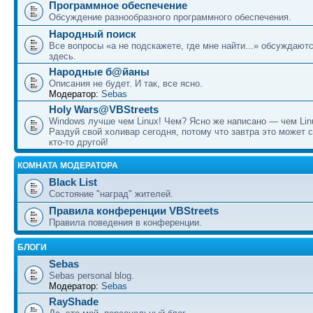
Программное обеспечение
Обсуждение разнообразного программного обеспечения.
Народный поиск
Все вопросы «а не подскажете, где мне найти...» обсуждают
здесь.
Народные б@йаны
Описания не будет. И так, все ясно.
Модератор:
Sebas
Holy Wars@VBStreets
Windows лучше чем Linux! Чем? Ясно же написано — чем Lin
Раздуй свой холивар сегодня, потому что завтра это может 
кто-то другой!
КОМНАТА МОДЕРАТОРА
Black List
Состояние "наград" жителей.
Правила конференции VBStreets
Правила поведения в конференции.
БЛОГИ
Sebas
Sebas personal blog.
Модератор:
Sebas
RayShade