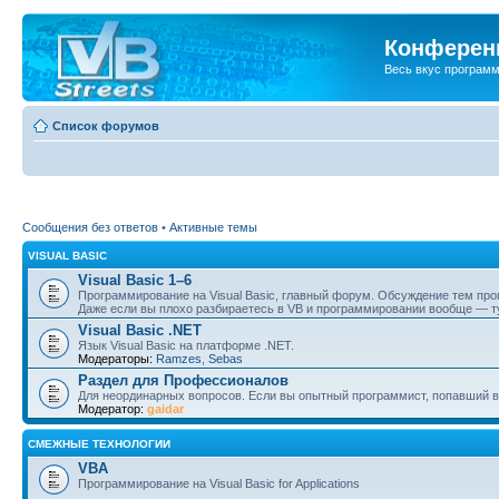
Конференц
Весь вкус програм
Список форумов
Сообщения без ответов
•
Активные темы
VISUAL BASIC
Visual Basic 1–6
Программирование на Visual Basic, главный форум. Обсуждение тем пр
Даже если вы плохо разбираетесь в VB и программировании вообще — ту
Visual Basic .NET
Язык Visual Basic на платформе .NET.
Модераторы:
Ramzes
,
Sebas
Раздел для Профессионалов
Для неординарных вопросов. Если вы опытный программист, попавший в
Модератор:
gaidar
СМЕЖНЫЕ ТЕХНОЛОГИИ
VBA
Программирование на Visual Basic for Applications