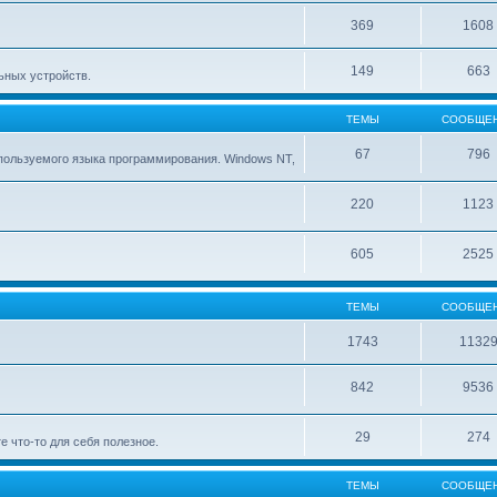
369
1608
149
663
ьных устройств.
ТЕМЫ
СООБЩЕ
67
796
ользуемого языка программирования. Windows NT,
220
1123
605
2525
ТЕМЫ
СООБЩЕ
1743
1132
842
9536
29
274
е что-то для себя полезное.
ТЕМЫ
СООБЩЕ