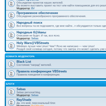
Обсуждение проектов наших жителей.
Вы можете выставить проект на тест или найти помощников для его реал
Модератор:
BV
Программное обеспечение
Обсуждение разнообразного программного обеспечения.
Народный поиск
Все вопросы «а не подскажете, где мне найти...» обсуждаются только зде
Народные б@йаны
Описания не будет. И так, все ясно.
Модератор:
Sebas
Holy Wars@VBStreets
Windows лучше чем Linux! Чем? Ясно же написано — чем Linux!
Раздуй свой холивар сегодня, потому что завтра это может сделать уже к
КОМНАТА МОДЕРАТОРА
Black List
Состояние "наград" жителей.
Правила конференции VBStreets
Правила поведения в конференции.
БЛОГИ
Sebas
Sebas personal blog.
Модератор:
Sebas
RayShade
Да, это мой, персональный блог.
Модератор:
RayShade