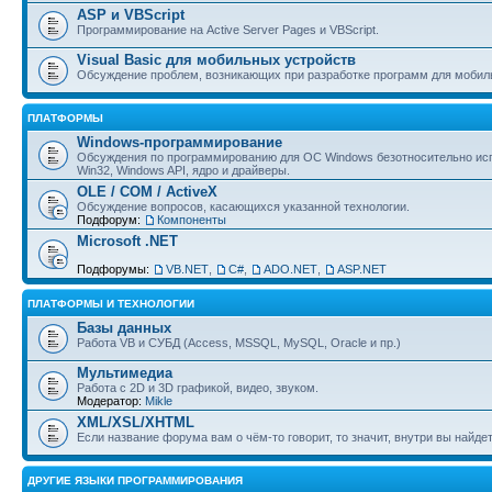
ASP и VBScript
Программирование на Active Server Pages и VBScript.
Visual Basic для мобильных устройств
Обсуждение проблем, возникающих при разработке программ для мобил
ПЛАТФОРМЫ
Windows-программирование
Обсуждения по программированию для ОС Windows безотносительно исп
Win32, Windows API, ядро и драйверы.
OLE / COM / ActiveX
Обсуждение вопросов, касающихся указанной технологии.
Подфорум:
Компоненты
Microsoft .NET
Подфорумы:
VB.NET
,
C#
,
ADO.NET
,
ASP.NET
ПЛАТФОРМЫ И ТЕХНОЛОГИИ
Базы данных
Работа VB и СУБД (Access, MSSQL, MySQL, Oracle и пр.)
Мультимедиа
Работа с 2D и 3D графикой, видео, звуком.
Модератор:
Mikle
XML/XSL/XHTML
Если название форума вам о чём-то говорит, то значит, внутри вы найдет
ДРУГИЕ ЯЗЫКИ ПРОГРАММИРОВАНИЯ