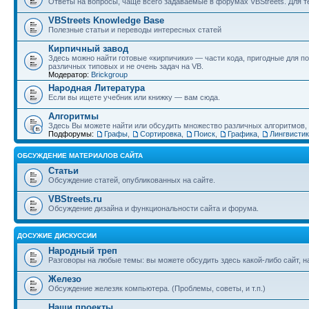
Ответы на вопросы, чаще всего задаваемые в форумах VBStreets. Для те
VBStreets Knowledge Base
Полезные статьи и переводы интересных статей
Кирпичный завод
Здесь можно найти готовые «кирпичики» — части кода, пригодные для п
различных типовых и не очень задач на VB.
Модератор:
Brickgroup
Народная Литература
Если вы ищете учебник или книжку — вам сюда.
Алгоритмы
Здесь Вы можете найти или обсудить множество различных алгоритмов, и
Подфорумы:
Графы
,
Сортировка
,
Поиск
,
Графика
,
Лингвисти
ОБСУЖДЕНИЕ МАТЕРИАЛОВ САЙТА
Статьи
Обсуждение статей, опубликованных на сайте.
VBStreets.ru
Обсуждение дизайна и функциональности сайта и форума.
ДОСУЖИЕ ДИСКУССИИ
Народный треп
Разговоры на любые темы: вы можете обсудить здесь какой-либо сайт, 
Железо
Обсуждение железяк компьютера. (Проблемы, советы, и т.п.)
Наши проекты