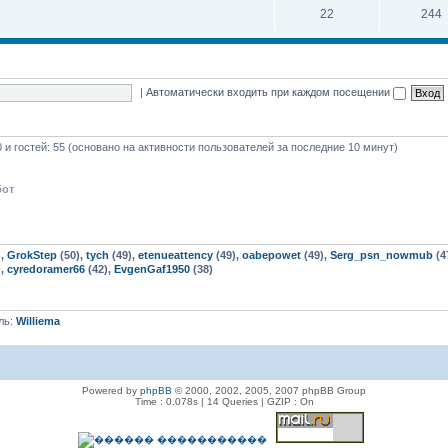
22
244
|
Автоматически входить при каждом посещении
0 и гостей: 55 (основано на активности пользователей за последние 10 минут)
бот
),
GrokStep
(50),
tych
(49),
etenueattency
(49),
oabepowet
(49),
Serg_psn_nowmub
(4
),
cyredoramer66
(42),
EvgenGaf1950
(38)
ль:
Williema
Powered by
phpBB
© 2000, 2002, 2005, 2007 phpBB Group
Time : 0.078s | 14 Queries | GZIP : On