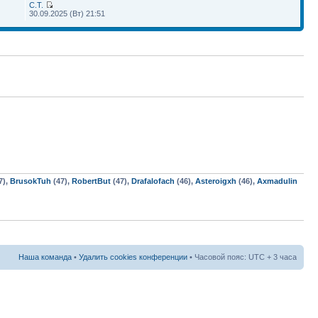
С.Т.
30.09.2025 (Вт) 21:51
7),
BrusokTuh
(47),
RobertBut
(47),
Drafalofach
(46),
Asteroigxh
(46),
Axmadulin
Наша команда
•
Удалить cookies конференции
• Часовой пояс: UTC + 3 часа