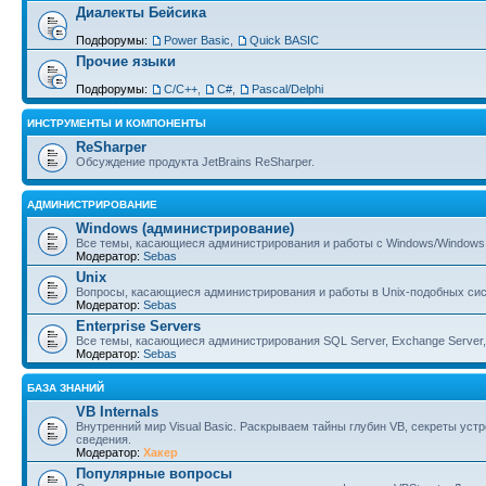
Диалекты Бейсика
Подфорумы:
Power Basic
,
Quick BASIC
Прочие языки
Подфорумы:
С/С++
,
C#
,
Pascal/Delphi
ИНСТРУМЕНТЫ И КОМПОНЕНТЫ
ReSharper
Обсуждение продукта JetBrains ReSharper.
АДМИНИСТРИРОВАНИЕ
Windows (администрирование)
Все темы, касающиеся администрирования и работы с Windows/Windows 
Модератор:
Sebas
Unix
Вопросы, касающиеся администрирования и работы в Unix-подобных сист
Модератор:
Sebas
Enterprise Servers
Все темы, касающиеся администрирования SQL Server, Exchange Server, B
Модератор:
Sebas
БАЗА ЗНАНИЙ
VB Internals
Внутренний мир Visual Basic. Раскрываем тайны глубин VB, секреты ус
сведения.
Модератор:
Хакер
Популярные вопросы