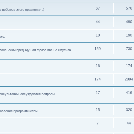
67
576
 побоюсь этого сравнения :)
44
490
10
190
ько.
159
730
 Короче, если предыдущая фраза вас не смутила —
16
174
174
2894
17
416
консультации, обсуждаются вопросы
15
320
новления программистом.
7
44