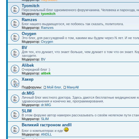
Tyomitch
Персональный блог одноименного форумчанина. Человека и парохода, не
Модератор:
tyomitch
Ramzes
Блог нашего выдающегося, не побоюсь так сказать, политолога.
Модератор:
Ramzes
Oxygen
Это блог, для рассуждений о том, какими мы будем через N лет. И не тол
Модератор:
Oxygen
BV
Для тех, кто думает, что знает больше, чем думает о том что он знает.
заходите.
Модератор:
BV
Alibek
Очередной блог :)
Модератор:
alibek
Хакер
Подфорумы:
Мой блог
,
МануAll
dr.MIG
Личный блог местного доктора. Здесь даются бесплатные медицинские 
здравоохранения и конечно же, программирования.
Модератор:
dr.MIG
SLIM
В этом форуме автор намерен рассказывать о своём нелегком пути ста
Модератор:
SLIM
Великий гастроном andll
Блог о компьютерах и еде
Модератор:
ANDLL