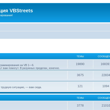
ия VBStreets
мирования!
ТЕМЫ
СООБЩЕ
19890
16839
ограммирования на VB 1—6.
т вам помогут. В разумных пределах, конечно.
3675
2283
121
1094
 трудную ситуацию, — вам сюда.
ТЕМЫ
СООБЩЕ
3778
2101