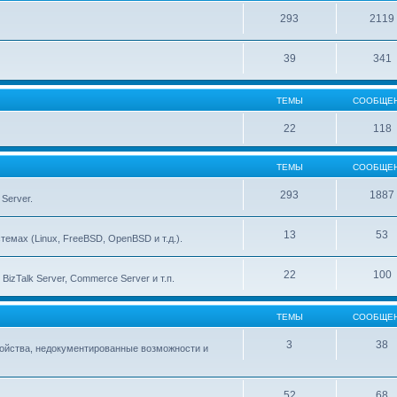
293
2119
39
341
ТЕМЫ
СООБЩЕ
22
118
ТЕМЫ
СООБЩЕ
293
1887
Server.
13
53
емах (Linux, FreeBSD, OpenBSD и т.д.).
22
100
izTalk Server, Commerce Server и т.п.
ТЕМЫ
СООБЩЕ
3
38
тройства, недокументированные возможности и
52
68