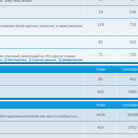
х, кому лень искать.
19
146
119
710
остроения более крупных проектов, а также решения
62
332
71
732
х описаний, реализаций на VB и других языках.
ка
,
Математика
,
Сжатие данных
,
Шифрование
ТЕМЫ
СООБЩЕ
60
441
442
4880
ТЕМЫ
СООБЩЕ
4436
6459
найти единомышленников или просто пообщаться...
404
3752