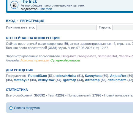
The trick
Автор обещает много интересных штучек.
Модератор:
The trick
ВХОД
•
РЕГИСТРАЦИЯ
Имя пользователя:
Пароль:
КТО СЕЙЧАС НА КОНФЕРЕНЦИИ
Сейчас посетителей на конференции:
59
, из них зарегистрированных: 4, скрытых: 
Больше всего посетителей (
3638
) здесь было 07.05.2026 (Чт) 12:57
Зарегистрированные пользователи:
Bing-бот
,
Google-бот
,
SemrushBot
,
Yandex-
Легенда:
Администраторы
,
Супермодераторы
ДНИ РОЖДЕНИЯ
Поздравляем:
RussellDate
(51),
tolorainHeisa
(51),
Sannyheta
(50),
AnjutaRex
(50
(45),
fastboy27
(44),
VasiliyRow
(44),
Igormap
(43),
Alfredrop
(43),
fahunmarm
(42
СТАТИСТИКА
Всего сообщений:
358892
• Тем:
42262
• Пользователей:
17896
• Новый пользовате
Список форумов