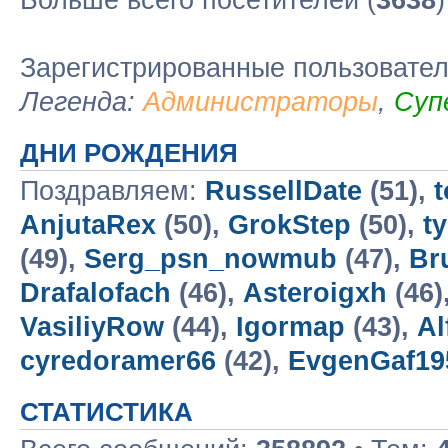
Больше всего посетителей (
3638
Зарегистрированные пользовате
Легенда:
Администраторы
,
Суп
ДНИ РОЖДЕНИЯ
Поздравляем:
RussellDate
(51),
t
AnjutaRex
(50),
GrokStep
(50),
t
(49),
Serg_psn_nowmub
(47),
Br
Drafalofach
(46),
Asteroigxh
(46)
VasiliyRow
(44),
Igormap
(43),
Al
cyredoramer66
(42),
EvgenGaf19
СТАТИСТИКА