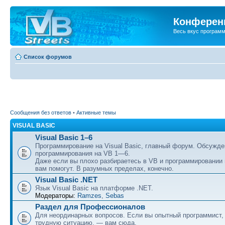
Конференц
Весь вкус програм
Список форумов
Сообщения без ответов
•
Активные темы
VISUAL BASIC
Visual Basic 1–6
Программирование на Visual Basic, главный форум. Обсужде
программирования на VB 1—6.
Даже если вы плохо разбираетесь в VB и программировании
вам помогут. В разумных пределах, конечно.
Visual Basic .NET
Язык Visual Basic на платформе .NET.
Модераторы:
Ramzes
,
Sebas
Раздел для Профессионалов
Для неординарных вопросов. Если вы опытный программист,
трудную ситуацию, — вам сюда.