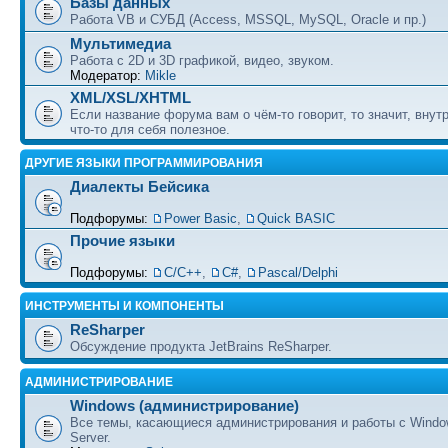
Базы данных
Работа VB и СУБД (Access, MSSQL, MySQL, Oracle и пр.)
Мультимедиа
Работа с 2D и 3D графикой, видео, звуком.
Модератор:
Mikle
XML/XSL/XHTML
Если название форума вам о чём-то говорит, то значит, внут
что-то для себя полезное.
ДРУГИЕ ЯЗЫКИ ПРОГРАММИРОВАНИЯ
Диалекты Бейсика
Подфорумы:
Power Basic
,
Quick BASIC
Прочие языки
Подфорумы:
С/С++
,
C#
,
Pascal/Delphi
ИНСТРУМЕНТЫ И КОМПОНЕНТЫ
ReSharper
Обсуждение продукта JetBrains ReSharper.
АДМИНИСТРИРОВАНИЕ
Windows (администрирование)
Все темы, касающиеся администрирования и работы с Wind
Server.