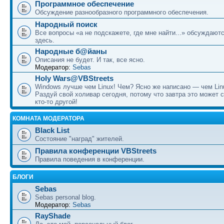
Программное обеспечение
Обсуждение разнообразного программного обеспечения.
Народный поиск
Все вопросы «а не подскажете, где мне найти...» обсуждают
здесь.
Народные б@йаны
Описания не будет. И так, все ясно.
Модератор:
Sebas
Holy Wars@VBStreets
Windows лучше чем Linux! Чем? Ясно же написано — чем Lin
Раздуй свой холивар сегодня, потому что завтра это может 
кто-то другой!
КОМНАТА МОДЕРАТОРА
Black List
Состояние "наград" жителей.
Правила конференции VBStreets
Правила поведения в конференции.
БЛОГИ
Sebas
Sebas personal blog.
Модератор:
Sebas
RayShade