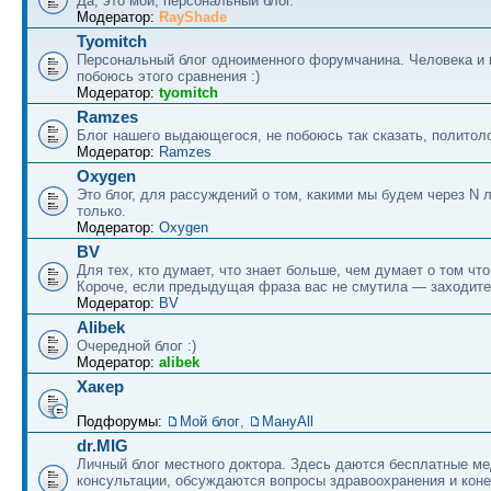
Да, это мой, персональный блог.
Модератор:
RayShade
Tyomitch
Персональный блог одноименного форумчанина. Человека и 
побоюсь этого сравнения :)
Модератор:
tyomitch
Ramzes
Блог нашего выдающегося, не побоюсь так сказать, политоло
Модератор:
Ramzes
Oxygen
Это блог, для рассуждений о том, какими мы будем через N л
только.
Модератор:
Oxygen
BV
Для тех, кто думает, что знает больше, чем думает о том что
Короче, если предыдущая фраза вас не смутила — заходите
Модератор:
BV
Alibek
Очередной блог :)
Модератор:
alibek
Хакер
Подфорумы:
Мой блог
,
МануAll
dr.MIG
Личный блог местного доктора. Здесь даются бесплатные м
консультации, обсуждаются вопросы здравоохранения и коне