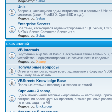
Модератор:
Sebas
Unix
Вопросы, касающиеся администрирования и работы в Unix-п
системах (Linux, FreeBSD, OpenBSD и т.д.).
Модератор:
Sebas
Enterprise Servers
Все темы, касающиеся администрирования SQL Server, Excha
BizTalk Server, Commerce Server и т.п.
Модератор:
Sebas
БАЗА ЗНАНИЙ
VB Internals
Внутренний мир Visual Basic. Раскрываем тайны глубин VB, 
устройства, недокументированные возможности и сведения.
Модератор:
Хакер
Популярные вопросы
Ответы на вопросы, чаще всего задаваемые в форумах VBSt
тех, кому лень искать.
VBStreets Knowledge Base
Полезные статьи и переводы интересных статей
Кирпичный завод
Здесь можно найти готовые «кирпичики» — части кода, приг
построения более крупных проектов, а также решения разли
не очень задач на VB.
Модератор:
Brickgroup
Народная Литература