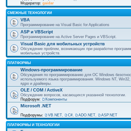
Модератор:
gaidar
СМЕЖНЫЕ ТЕХНОЛОГИИ
VBA
Программирование на Visual Basic for Applications
ASP и VBScript
Программирование на Active Server Pages и VBScript.
Visual Basic для мобильных устройств
Обсуждение проблем, возникающих при разработке програм
мобильных устройств.
ПЛАТФОРМЫ
Windows-программирование
Обсуждения по программированию для ОС Windows безотно
используемого языка программирования. Windows NT, Win32,
ядро и драйверы.
OLE / COM / ActiveX
Обсуждение вопросов, касающихся указанной технологии.
Подфорум:
Компоненты
Microsoft .NET
Подфорумы:
VB.NET
,
C#
,
ADO.NET
,
ASP.NET
ПЛАТФОРМЫ И ТЕХНОЛОГИИ