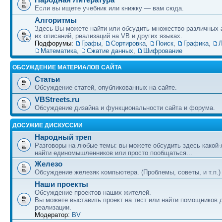
Если вы ищете учебник или книжку — вам сюда.
Алгоритмы
Здесь Вы можете найти или обсудить множество различных 
их описаний, реализаций на VB и других языках.
Подфорумы:
Графы
,
Сортировка
,
Поиск
,
Графика
,
Л
Математика
,
Сжатие данных
,
Шифрование
ОБСУЖДЕНИЕ МАТЕРИАЛОВ САЙТА
Статьи
Обсуждение статей, опубликованных на сайте.
VBStreets.ru
Обсуждение дизайна и функциональности сайта и форума.
ДОСУЖИЕ ДИСКУССИИ
Народный треп
Разговоры на любые темы: вы можете обсудить здесь какой-
найти единомышленников или просто пообщаться...
Железо
Обсуждение железяк компьютера. (Проблемы, советы, и т.п.)
Наши проекты
Обсуждение проектов наших жителей.
Вы можете выставить проект на тест или найти помощников 
реализации.
Модератор:
BV