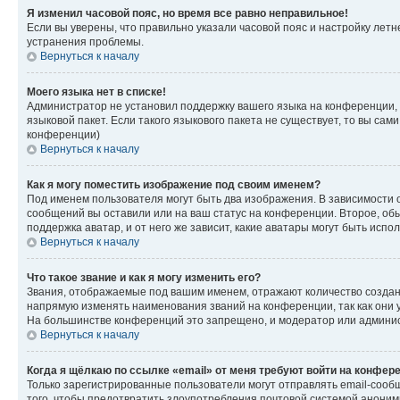
Я изменил часовой пояс, но время все равно неправильное!
Если вы уверены, что правильно указали часовой пояс и настройку лет
устранения проблемы.
Вернуться к началу
Моего языка нет в списке!
Администратор не установил поддержку вашего языка на конференции, 
языковой пакет. Если такого языкового пакета не существует, то вы с
конференции)
Вернуться к началу
Как я могу поместить изображение под своим именем?
Под именем пользователя могут быть два изображения. В зависимости от
сообщений вы оставили или на ваш статус на конференции. Второе, обы
поддержка аватар, и от него же зависит, какие аватары могут быть ис
Вернуться к началу
Что такое звание и как я могу изменить его?
Звания, отображаемые под вашим именем, отражают количество созда
напрямую изменять наименования званий на конференции, так как они 
На большинстве конференций это запрещено, и модератор или админис
Вернуться к началу
Когда я щёлкаю по ссылке «email» от меня требуют войти на конфер
Только зарегистрированные пользователи могут отправлять email-сооб
того, чтобы предотвратить злоупотребления почтовой системой анони