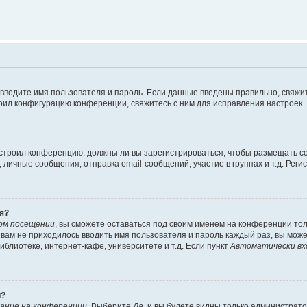
 вводите имя пользователя и пароль. Если данные введены правильно, свяжит
оил конфигурацию конференции, свяжитесь с ним для исправления настроек.
 настроил конференцию: должны ли вы зарегистрироваться, чтобы размещать 
ичные сообщения, отправка email-сообщений, участие в группах и т.д. Регис
я?
ом посещении
, вы сможете оставаться под своим именем на конференции тол
ы вам не приходилось вводить имя пользователя и пароль каждый раз, вы мож
блиотеке, интернет-кафе, университете и т.д. Если пункт
Автоматически вх
й?
ание на конференции
. Выберите
Да
, и вы будете видны только администрат