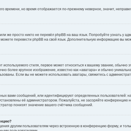
него времени, но время отображается по-прежнему неверное, значит, неправ
или же просто никто не перевёл phpBB на ваш язык. Попробуйте узнать у ад
ами можете перевести phpBB на свой язык. Дополнительную информацию вы мо
 используемого стиля, первое может относиться к вашему званию, обычно это
чно более крупное изображение, известно как «аватара» и обычно уникальна
пользованы. Если вы не можете использовать аватары, свяжитесь с администр
нных вами сообщений, или идентифицируют определенных пользователей: на
установлены её администратором. Пожалуйста, не засоряйте конференцию н
тратор понизят значение вашего счётчика сообщений.
енцию?
щения другим пользователям через встроенную в конференцию форму, и толь
мными пользователями.