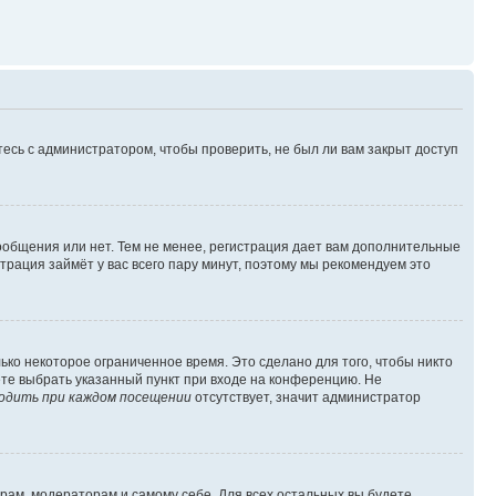
есь с администратором, чтобы проверить, не был ли вам закрыт доступ
сообщения или нет. Тем не менее, регистрация дает вам дополнительные
трация займёт у вас всего пару минут, поэтому мы рекомендуем это
ько некоторое ограниченное время. Это сделано для того, чтобы никто
ете выбрать указанный пункт при входе на конференцию. Не
одить при каждом посещении
отсутствует, значит администратор
орам, модераторам и самому себе. Для всех остальных вы будете