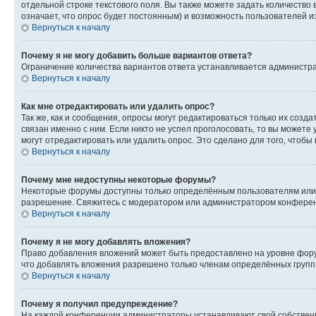
отдельной строке текстового поля. Вы также можете задать количество
означает, что опрос будет постоянным) и возможность пользователей и
Вернуться к началу
Почему я не могу добавить больше вариантов ответа?
Ограничение количества вариантов ответа устанавливается администр
Вернуться к началу
Как мне отредактировать или удалить опрос?
Так же, как и сообщения, опросы могут редактироваться только их соз
связан именно с ним. Если никто не успел проголосовать, то вы можете
могут отредактировать или удалить опрос. Это сделано для того, чтобы
Вернуться к началу
Почему мне недоступны некоторые форумы?
Некоторые форумы доступны только определённым пользователям или г
разрешение. Свяжитесь с модератором или администратором конферен
Вернуться к началу
Почему я не могу добавлять вложения?
Право добавления вложений может быть предоставлено на уровне фору
что добавлять вложения разрешено только членам определённых групп.
Вернуться к началу
Почему я получил предупреждение?
На каждой конференции администраторы устанавливают свой собственн