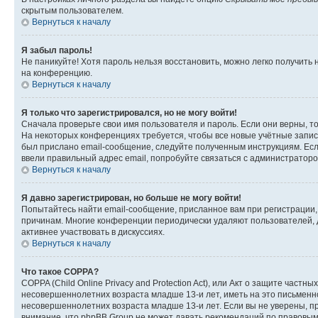
скрытым пользователем.
Вернуться к началу
Я забыл пароль!
Не паникуйте! Хотя пароль нельзя восстановить, можно легко получить
на конференцию.
Вернуться к началу
Я только что зарегистрировался, но не могу войти!
Сначала проверьте свои имя пользователя и пароль. Если они верны, т
На некоторых конференциях требуется, чтобы все новые учётные запис
был прислано email-сообщение, следуйте полученным инструкциям. Если
ввели правильный адрес email, попробуйте связаться с администраторо
Вернуться к началу
Я давно зарегистрирован, но больше не могу войти!
Попытайтесь найти email-сообщение, присланное вам при регистрации, 
причинам. Многие конференции периодически удаляют пользователей, 
активнее участвовать в дискуссиях.
Вернуться к началу
Что такое COPPA?
COPPA (Child Online Privacy and Protection Act), или Акт о защите час
несовершеннолетних возраста младше 13-и лет, иметь на это письменн
несовершеннолетних возраста младше 13-и лет. Если вы не уверены, пр
внимание, что phpBB Group не может давать рекомендаций по правовым