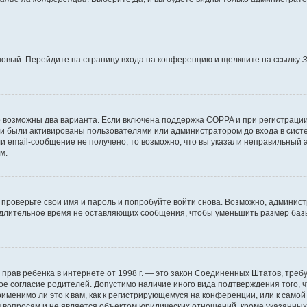
 новый. Перейдите на страницу входа на конференцию и щелкните на ссылку
З
о возможны два варианта. Если включена поддержка COPPA и при регистрации 
и были активированы пользователями или администратором до входа в систе
 email-сообщение не получено, то возможно, что вы указали неправильный а
м.
проверьте свои имя и пароль и попробуйте войти снова. Возможно, админист
длительное время не оставляющих сообщения, чтобы уменьшить размер базы
тных прав ребенка в интернете от 1998 г. — это закон Соединенных Штатов, т
ое согласие родителей. Допустимо наличие иного вида подтверждения того,
именимо ли это к вам, как к регистрирующемуся на конференции, или к само
 вопросам и не является объектом юридических отношений, кроме указанных