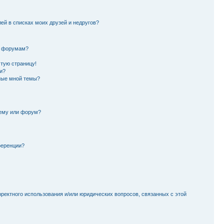
лей в списках моих друзей и недругов?
и форумам?
стую страницу!
и?
ные мной темы?
тему или форум?
ференции?
рректного использования и/или юридических вопросов, связанных с этой