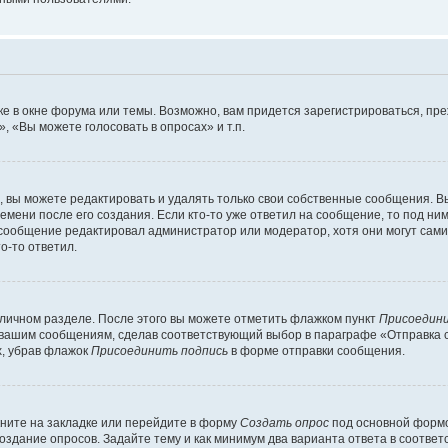
е в окне форума или темы. Возможно, вам придется зарегистрироваться, пр
 «Вы можете голосовать в опросах» и т.п.
вы можете редактировать и удалять только свои собственные сообщения. В
емени после его создания. Если кто-то уже ответил на сообщение, то под ни
 сообщение редактировал администратор или модератор, хотя они могут сами
о-то ответил.
 личном разделе. После этого вы можете отметить флажком пункт
Присоедини
 вашим сообщениям, сделав соответствующий выбор в параграфе «Отправка 
х, убрав флажок
Присоединить подпись
в форме отправки сообщения.
ните на закладке или перейдите в форму
Создать опрос
под основной формо
создание опросов. Задайте тему и как минимум два варианта ответа в соотве