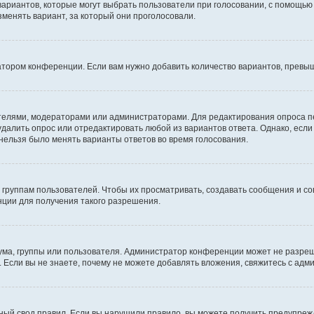
 вариантов, которые могут выбрать пользователи при голосовании, с помощью
зменять вариант, за который они проголосовали.
атором конференции. Если вам нужно добавить количество вариантов, превы
дателями, модераторами или администраторами. Для редактирования опроса п
 удалить опрос или отредактировать любой из вариантов ответа. Однако, есл
 нельзя было менять варианты ответов во время голосования.
руппам пользователей. Чтобы их просматривать, создавать сообщения и со
ции для получения такого разрешения.
ма, группы или пользователя. Администратор конференции может не разре
 Если вы не знаете, почему не можете добавлять вложения, свяжитесь с ад
ый свод правил. Если вы нарушили правило, вы можете получить предупреж