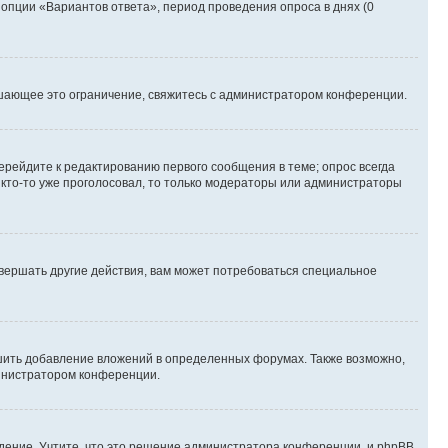
 опции «Вариантов ответа», период проведения опроса в днях (0
шающее это ограничение, свяжитесь с администратором конференции.
ерейдите к редактированию первого сообщения в теме; опрос всегда
и кто-то уже проголосовал, то только модераторы или администраторы
вершать другие действия, вам может потребоваться специальное
шить добавление вложений в определенных форумах. Также возможно,
министратором конференции.
дение. Учтите, что это решение администратора конференции, и phpBB