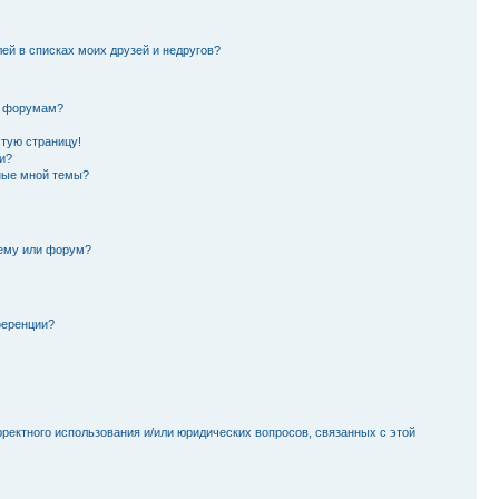
лей в списках моих друзей и недругов?
и форумам?
стую страницу!
и?
ные мной темы?
тему или форум?
ференции?
рректного использования и/или юридических вопросов, связанных с этой