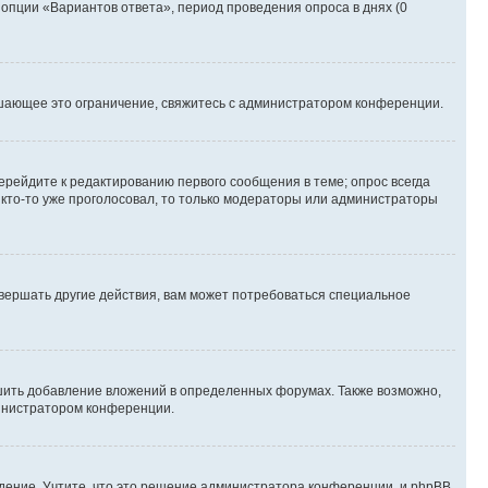
 опции «Вариантов ответа», период проведения опроса в днях (0
шающее это ограничение, свяжитесь с администратором конференции.
ерейдите к редактированию первого сообщения в теме; опрос всегда
и кто-то уже проголосовал, то только модераторы или администраторы
вершать другие действия, вам может потребоваться специальное
шить добавление вложений в определенных форумах. Также возможно,
министратором конференции.
дение. Учтите, что это решение администратора конференции, и phpBB