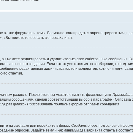
е в окне форума или темы. Возможно, вам придется зарегистрироваться, пр
 «Вы можете голосовать в опросах» и т.п.
вы можете редактировать и удалять только свои собственные сообщения. В
емени после его создания. Если кто-то уже ответил на сообщение, то под ни
 сообщение редактировал администратор или модератор, хотя они могут сами
о-то ответил.
 личном разделе. После этого вы можете отметить флажком пункт
Присоедини
 вашим сообщениям, сделав соответствующий выбор в параграфе «Отправка 
х, убрав флажок
Присоединить подпись
в форме отправки сообщения.
ните на закладке или перейдите в форму
Создать опрос
под основной формо
создание опросов. Задайте тему и как минимум два варианта ответа в соотве