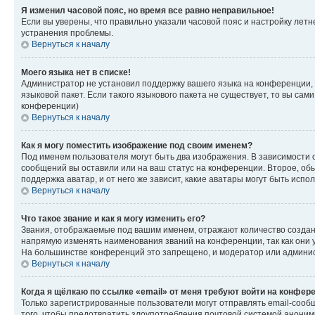
Я изменил часовой пояс, но время все равно неправильное!
Если вы уверены, что правильно указали часовой пояс и настройку лет
устранения проблемы.
Вернуться к началу
Моего языка нет в списке!
Администратор не установил поддержку вашего языка на конференции, 
языковой пакет. Если такого языкового пакета не существует, то вы с
конференции)
Вернуться к началу
Как я могу поместить изображение под своим именем?
Под именем пользователя могут быть два изображения. В зависимости от
сообщений вы оставили или на ваш статус на конференции. Второе, обы
поддержка аватар, и от него же зависит, какие аватары могут быть ис
Вернуться к началу
Что такое звание и как я могу изменить его?
Звания, отображаемые под вашим именем, отражают количество созда
напрямую изменять наименования званий на конференции, так как они 
На большинстве конференций это запрещено, и модератор или админис
Вернуться к началу
Когда я щёлкаю по ссылке «email» от меня требуют войти на конфер
Только зарегистрированные пользователи могут отправлять email-сооб
того, чтобы предотвратить злоупотребления почтовой системой анони