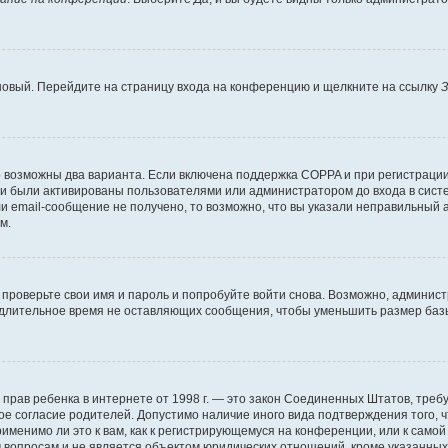
 новый. Перейдите на страницу входа на конференцию и щелкните на ссылку
З
о возможны два варианта. Если включена поддержка COPPA и при регистрации 
и были активированы пользователями или администратором до входа в систе
 email-сообщение не получено, то возможно, что вы указали неправильный а
м.
проверьте свои имя и пароль и попробуйте войти снова. Возможно, админист
длительное время не оставляющих сообщения, чтобы уменьшить размер базы
тных прав ребенка в интернете от 1998 г. — это закон Соединенных Штатов, т
ое согласие родителей. Допустимо наличие иного вида подтверждения того,
именимо ли это к вам, как к регистрирующемуся на конференции, или к само
 вопросам и не является объектом юридических отношений, кроме указанных