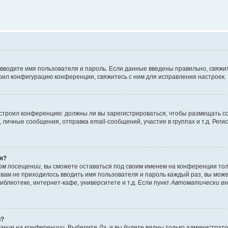
 вводите имя пользователя и пароль. Если данные введены правильно, свяжит
оил конфигурацию конференции, свяжитесь с ним для исправления настроек.
 настроил конференцию: должны ли вы зарегистрироваться, чтобы размещать 
ичные сообщения, отправка email-сообщений, участие в группах и т.д. Регис
я?
ом посещении
, вы сможете оставаться под своим именем на конференции тол
ы вам не приходилось вводить имя пользователя и пароль каждый раз, вы мож
блиотеке, интернет-кафе, университете и т.д. Если пункт
Автоматически вх
й?
ание на конференции
. Выберите
Да
, и вы будете видны только администрат