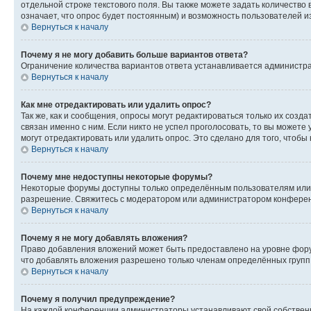
отдельной строке текстового поля. Вы также можете задать количество
означает, что опрос будет постоянным) и возможность пользователей и
Вернуться к началу
Почему я не могу добавить больше вариантов ответа?
Ограничение количества вариантов ответа устанавливается администр
Вернуться к началу
Как мне отредактировать или удалить опрос?
Так же, как и сообщения, опросы могут редактироваться только их соз
связан именно с ним. Если никто не успел проголосовать, то вы можете
могут отредактировать или удалить опрос. Это сделано для того, чтобы
Вернуться к началу
Почему мне недоступны некоторые форумы?
Некоторые форумы доступны только определённым пользователям или г
разрешение. Свяжитесь с модератором или администратором конферен
Вернуться к началу
Почему я не могу добавлять вложения?
Право добавления вложений может быть предоставлено на уровне фору
что добавлять вложения разрешено только членам определённых групп.
Вернуться к началу
Почему я получил предупреждение?
На каждой конференции администраторы устанавливают свой собственн