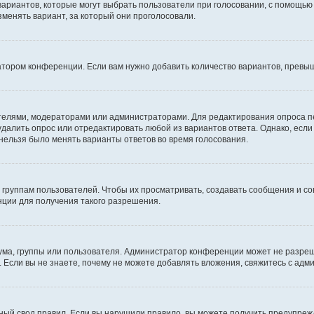
 вариантов, которые могут выбрать пользователи при голосовании, с помощью
зменять вариант, за который они проголосовали.
атором конференции. Если вам нужно добавить количество вариантов, превы
дателями, модераторами или администраторами. Для редактирования опроса п
 удалить опрос или отредактировать любой из вариантов ответа. Однако, есл
 нельзя было менять варианты ответов во время голосования.
руппам пользователей. Чтобы их просматривать, создавать сообщения и со
ции для получения такого разрешения.
ма, группы или пользователя. Администратор конференции может не разре
 Если вы не знаете, почему не можете добавлять вложения, свяжитесь с ад
ый свод правил. Если вы нарушили правило, вы можете получить предупреж