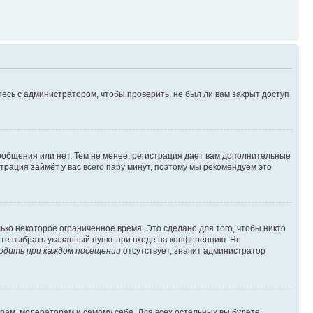
есь с администратором, чтобы проверить, не был ли вам закрыт доступ
сообщения или нет. Тем не менее, регистрация дает вам дополнительные
трация займёт у вас всего пару минут, поэтому мы рекомендуем это
ько некоторое ограниченное время. Это сделано для того, чтобы никто
ете выбрать указанный пункт при входе на конференцию. Не
одить при каждом посещении
отсутствует, значит администратор
орам, модераторам и самому себе. Для всех остальных вы будете