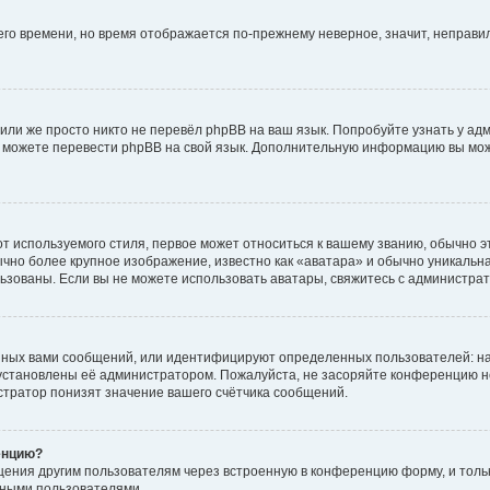
него времени, но время отображается по-прежнему неверное, значит, неправ
или же просто никто не перевёл phpBB на ваш язык. Попробуйте узнать у ад
ами можете перевести phpBB на свой язык. Дополнительную информацию вы мо
 используемого стиля, первое может относиться к вашему званию, обычно это
чно более крупное изображение, известно как «аватара» и обычно уникальна
пользованы. Если вы не можете использовать аватары, свяжитесь с администр
нных вами сообщений, или идентифицируют определенных пользователей: на
установлены её администратором. Пожалуйста, не засоряйте конференцию н
тратор понизят значение вашего счётчика сообщений.
енцию?
щения другим пользователям через встроенную в конференцию форму, и толь
мными пользователями.