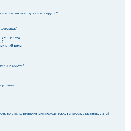
лей в списках моих друзей и недругов?
и форумам?
стую страницу!
и?
ные мной темы?
тему или форум?
ференции?
рректного использования и/или юридических вопросов, связанных с этой