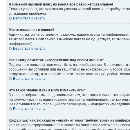
Я изменил часовой пояс, но время все равно неправильное!
Если вы уверены, что правильно указали часовой пояс и настройку лет
устранения проблемы.
Вернуться к началу
Моего языка нет в списке!
Администратор не установил поддержку вашего языка на конференции, 
языковой пакет. Если такого языкового пакета не существует, то вы с
конференции)
Вернуться к началу
Как я могу поместить изображение под своим именем?
Под именем пользователя могут быть два изображения. В зависимости от
сообщений вы оставили или на ваш статус на конференции. Второе, обы
поддержка аватар, и от него же зависит, какие аватары могут быть ис
Вернуться к началу
Что такое звание и как я могу изменить его?
Звания, отображаемые под вашим именем, отражают количество созда
напрямую изменять наименования званий на конференции, так как они 
На большинстве конференций это запрещено, и модератор или админис
Вернуться к началу
Когда я щёлкаю по ссылке «email» от меня требуют войти на конфер
Только зарегистрированные пользователи могут отправлять email-сооб
того, чтобы предотвратить злоупотребления почтовой системой анони