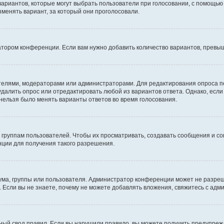
 вариантов, которые могут выбрать пользователи при голосовании, с помощью
зменять вариант, за который они проголосовали.
атором конференции. Если вам нужно добавить количество вариантов, превы
дателями, модераторами или администраторами. Для редактирования опроса п
 удалить опрос или отредактировать любой из вариантов ответа. Однако, есл
 нельзя было менять варианты ответов во время голосования.
руппам пользователей. Чтобы их просматривать, создавать сообщения и со
ции для получения такого разрешения.
ма, группы или пользователя. Администратор конференции может не разре
 Если вы не знаете, почему не можете добавлять вложения, свяжитесь с ад
ый свод правил. Если вы нарушили правило, вы можете получить предупреж