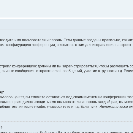
 вводите имя пользователя и пароль. Если данные введены правильно, свяжит
оил конфигурацию конференции, свяжитесь с ним для исправления настроек.
 настроил конференцию: должны ли вы зарегистрироваться, чтобы размещать 
ичные сообщения, отправка email-сообщений, участие в группах и т.д. Регис
я?
ом посещении
, вы сможете оставаться под своим именем на конференции тол
ы вам не приходилось вводить имя пользователя и пароль каждый раз, вы мож
блиотеке, интернет-кафе, университете и т.д. Если пункт
Автоматически вх
й?
ание на конференции
. Выберите
Да
, и вы будете видны только администрат