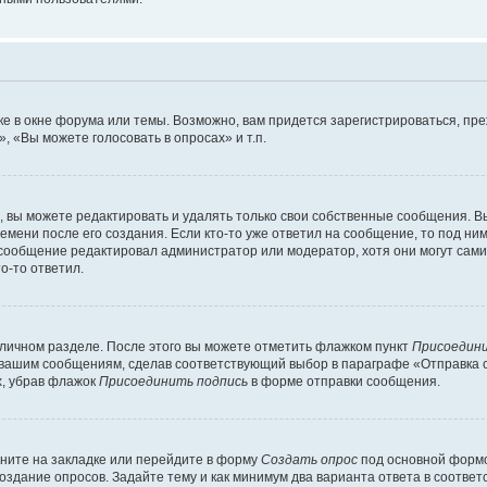
е в окне форума или темы. Возможно, вам придется зарегистрироваться, пр
 «Вы можете голосовать в опросах» и т.п.
вы можете редактировать и удалять только свои собственные сообщения. В
емени после его создания. Если кто-то уже ответил на сообщение, то под ни
 сообщение редактировал администратор или модератор, хотя они могут сами
о-то ответил.
 личном разделе. После этого вы можете отметить флажком пункт
Присоедини
 вашим сообщениям, сделав соответствующий выбор в параграфе «Отправка 
х, убрав флажок
Присоединить подпись
в форме отправки сообщения.
ните на закладке или перейдите в форму
Создать опрос
под основной формо
создание опросов. Задайте тему и как минимум два варианта ответа в соотве