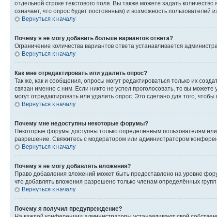
отдельной строке текстового поля. Вы также можете задать количество
означает, что опрос будет постоянным) и возможность пользователей и
Вернуться к началу
Почему я не могу добавить больше вариантов ответа?
Ограничение количества вариантов ответа устанавливается администр
Вернуться к началу
Как мне отредактировать или удалить опрос?
Так же, как и сообщения, опросы могут редактироваться только их соз
связан именно с ним. Если никто не успел проголосовать, то вы можете
могут отредактировать или удалить опрос. Это сделано для того, чтобы
Вернуться к началу
Почему мне недоступны некоторые форумы?
Некоторые форумы доступны только определённым пользователям или г
разрешение. Свяжитесь с модератором или администратором конферен
Вернуться к началу
Почему я не могу добавлять вложения?
Право добавления вложений может быть предоставлено на уровне фору
что добавлять вложения разрешено только членам определённых групп.
Вернуться к началу
Почему я получил предупреждение?
На каждой конференции администраторы устанавливают свой собственн