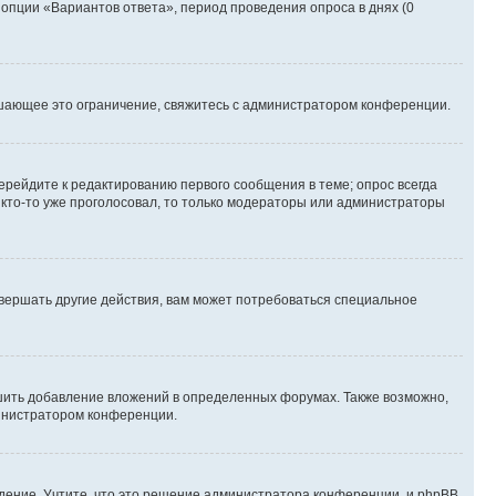
 опции «Вариантов ответа», период проведения опроса в днях (0
шающее это ограничение, свяжитесь с администратором конференции.
ерейдите к редактированию первого сообщения в теме; опрос всегда
и кто-то уже проголосовал, то только модераторы или администраторы
вершать другие действия, вам может потребоваться специальное
шить добавление вложений в определенных форумах. Также возможно,
министратором конференции.
дение. Учтите, что это решение администратора конференции, и phpBB