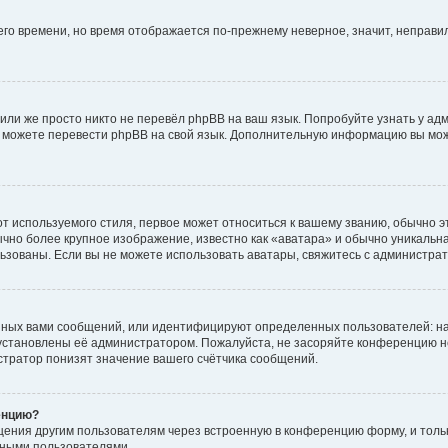
него времени, но время отображается по-прежнему неверное, значит, неправ
или же просто никто не перевёл phpBB на ваш язык. Попробуйте узнать у ад
ами можете перевести phpBB на свой язык. Дополнительную информацию вы мо
 используемого стиля, первое может относиться к вашему званию, обычно это
чно более крупное изображение, известно как «аватара» и обычно уникальна
пользованы. Если вы не можете использовать аватары, свяжитесь с администр
нных вами сообщений, или идентифицируют определенных пользователей: на
установлены её администратором. Пожалуйста, не засоряйте конференцию н
тратор понизят значение вашего счётчика сообщений.
енцию?
щения другим пользователям через встроенную в конференцию форму, и толь
мными пользователями.