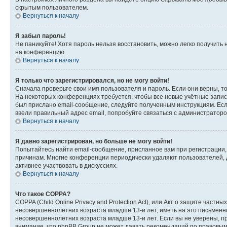
скрытым пользователем.
Вернуться к началу
Я забыл пароль!
Не паникуйте! Хотя пароль нельзя восстановить, можно легко получить
на конференцию.
Вернуться к началу
Я только что зарегистрировался, но не могу войти!
Сначала проверьте свои имя пользователя и пароль. Если они верны, т
На некоторых конференциях требуется, чтобы все новые учётные запис
был прислано email-сообщение, следуйте полученным инструкциям. Если
ввели правильный адрес email, попробуйте связаться с администраторо
Вернуться к началу
Я давно зарегистрирован, но больше не могу войти!
Попытайтесь найти email-сообщение, присланное вам при регистрации, 
причинам. Многие конференции периодически удаляют пользователей, 
активнее участвовать в дискуссиях.
Вернуться к началу
Что такое COPPA?
COPPA (Child Online Privacy and Protection Act), или Акт о защите час
несовершеннолетних возраста младше 13-и лет, иметь на это письменн
несовершеннолетних возраста младше 13-и лет. Если вы не уверены, пр
внимание, что phpBB Group не может давать рекомендаций по правовым