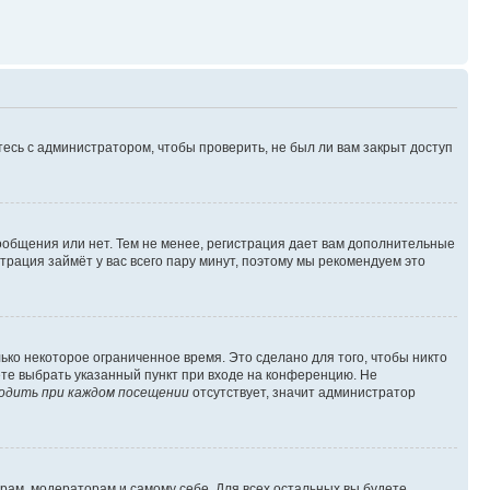
есь с администратором, чтобы проверить, не был ли вам закрыт доступ
сообщения или нет. Тем не менее, регистрация дает вам дополнительные
трация займёт у вас всего пару минут, поэтому мы рекомендуем это
ько некоторое ограниченное время. Это сделано для того, чтобы никто
ете выбрать указанный пункт при входе на конференцию. Не
одить при каждом посещении
отсутствует, значит администратор
орам, модераторам и самому себе. Для всех остальных вы будете