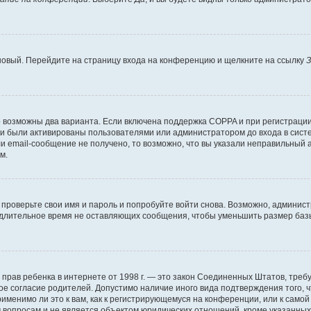
 новый. Перейдите на страницу входа на конференцию и щелкните на ссылку
З
о возможны два варианта. Если включена поддержка COPPA и при регистрации 
и были активированы пользователями или администратором до входа в систе
 email-сообщение не получено, то возможно, что вы указали неправильный а
м.
проверьте свои имя и пароль и попробуйте войти снова. Возможно, админист
длительное время не оставляющих сообщения, чтобы уменьшить размер базы
тных прав ребенка в интернете от 1998 г. — это закон Соединенных Штатов, т
ое согласие родителей. Допустимо наличие иного вида подтверждения того,
именимо ли это к вам, как к регистрирующемуся на конференции, или к само
 вопросам и не является объектом юридических отношений, кроме указанных