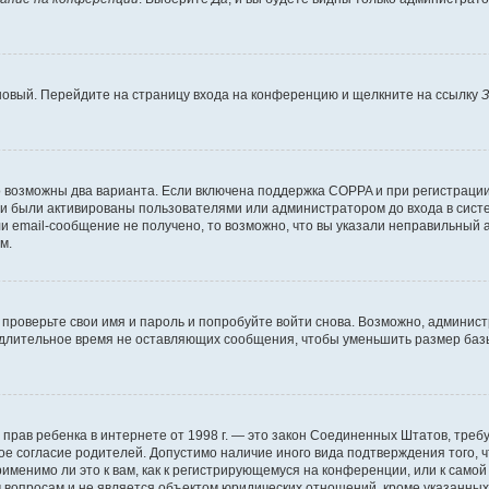
 новый. Перейдите на страницу входа на конференцию и щелкните на ссылку
З
о возможны два варианта. Если включена поддержка COPPA и при регистрации 
и были активированы пользователями или администратором до входа в систе
 email-сообщение не получено, то возможно, что вы указали неправильный а
м.
проверьте свои имя и пароль и попробуйте войти снова. Возможно, админист
длительное время не оставляющих сообщения, чтобы уменьшить размер базы
тных прав ребенка в интернете от 1998 г. — это закон Соединенных Штатов, т
ое согласие родителей. Допустимо наличие иного вида подтверждения того,
именимо ли это к вам, как к регистрирующемуся на конференции, или к само
 вопросам и не является объектом юридических отношений, кроме указанных