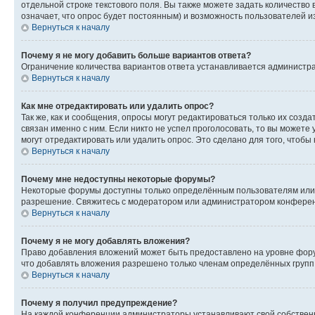
отдельной строке текстового поля. Вы также можете задать количество
означает, что опрос будет постоянным) и возможность пользователей и
Вернуться к началу
Почему я не могу добавить больше вариантов ответа?
Ограничение количества вариантов ответа устанавливается администр
Вернуться к началу
Как мне отредактировать или удалить опрос?
Так же, как и сообщения, опросы могут редактироваться только их соз
связан именно с ним. Если никто не успел проголосовать, то вы можете
могут отредактировать или удалить опрос. Это сделано для того, чтобы
Вернуться к началу
Почему мне недоступны некоторые форумы?
Некоторые форумы доступны только определённым пользователям или г
разрешение. Свяжитесь с модератором или администратором конферен
Вернуться к началу
Почему я не могу добавлять вложения?
Право добавления вложений может быть предоставлено на уровне фору
что добавлять вложения разрешено только членам определённых групп.
Вернуться к началу
Почему я получил предупреждение?
На каждой конференции администраторы устанавливают свой собственн