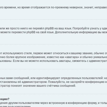
него времени, но время отображается по-прежнему неверное, значит, неправ
или же просто никто не перевёл phpBB на ваш язык. Попробуйте узнать у ад
ами можете перевести phpBB на свой язык. Дополнительную информацию вы мо
 используемого стиля, первое может относиться к вашему званию, обычно это
чно более крупное изображение, известно как «аватара» и обычно уникальна
пользованы. Если вы не можете использовать аватары, свяжитесь с администр
нных вами сообщений, или идентифицируют определенных пользователей: на
установлены её администратором. Пожалуйста, не засоряйте конференцию н
тратор понизят значение вашего счётчика сообщений.
енцию?
щения другим пользователям через встроенную в конференцию форму, и толь
мными пользователями.