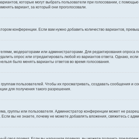
 вариантов, которые могут выбрать пользователи при голосовании, с помощью
зменять вариант, за который они проголосовали.
атором конференции. Если вам нужно добавить количество вариантов, превы
дателями, модераторами или администраторами. Для редактирования опроса п
 удалить опрос или отредактировать любой из вариантов ответа. Однако, есл
 нельзя было менять варианты ответов во время голосования.
руппам пользователей. Чтобы их просматривать, создавать сообщения и со
ции для получения такого разрешения.
ма, группы или пользователя. Администратор конференции может не разре
 Если вы не знаете, почему не можете добавлять вложения, свяжитесь с ад
ый свод правил. Если вы нарушили правило, вы можете получить предупреж