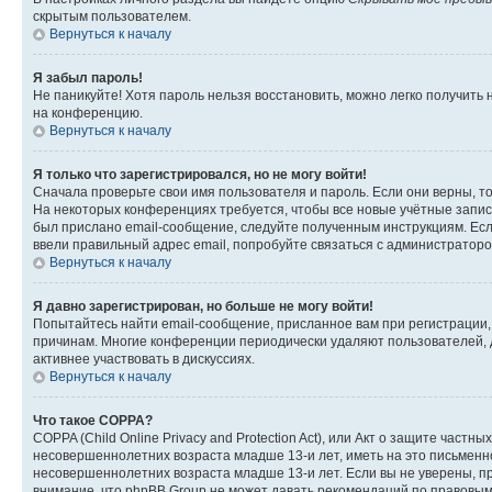
скрытым пользователем.
Вернуться к началу
Я забыл пароль!
Не паникуйте! Хотя пароль нельзя восстановить, можно легко получить
на конференцию.
Вернуться к началу
Я только что зарегистрировался, но не могу войти!
Сначала проверьте свои имя пользователя и пароль. Если они верны, т
На некоторых конференциях требуется, чтобы все новые учётные запис
был прислано email-сообщение, следуйте полученным инструкциям. Если
ввели правильный адрес email, попробуйте связаться с администраторо
Вернуться к началу
Я давно зарегистрирован, но больше не могу войти!
Попытайтесь найти email-сообщение, присланное вам при регистрации, 
причинам. Многие конференции периодически удаляют пользователей, 
активнее участвовать в дискуссиях.
Вернуться к началу
Что такое COPPA?
COPPA (Child Online Privacy and Protection Act), или Акт о защите час
несовершеннолетних возраста младше 13-и лет, иметь на это письменн
несовершеннолетних возраста младше 13-и лет. Если вы не уверены, пр
внимание, что phpBB Group не может давать рекомендаций по правовым