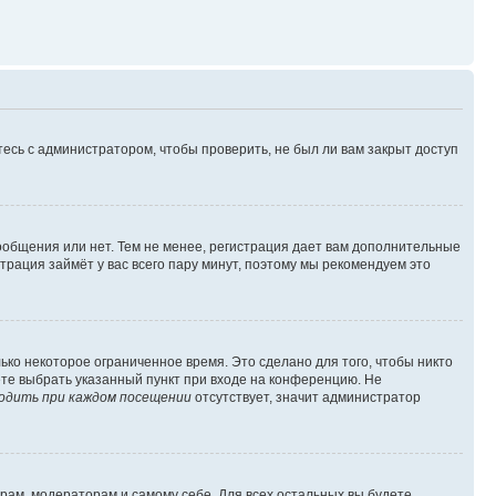
есь с администратором, чтобы проверить, не был ли вам закрыт доступ
сообщения или нет. Тем не менее, регистрация дает вам дополнительные
трация займёт у вас всего пару минут, поэтому мы рекомендуем это
ько некоторое ограниченное время. Это сделано для того, чтобы никто
ете выбрать указанный пункт при входе на конференцию. Не
одить при каждом посещении
отсутствует, значит администратор
орам, модераторам и самому себе. Для всех остальных вы будете