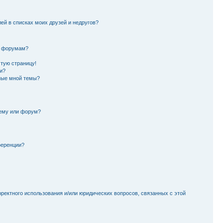
лей в списках моих друзей и недругов?
и форумам?
стую страницу!
и?
ные мной темы?
тему или форум?
ференции?
рректного использования и/или юридических вопросов, связанных с этой