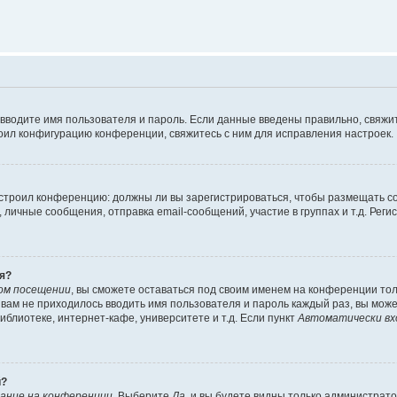
 вводите имя пользователя и пароль. Если данные введены правильно, свяжит
оил конфигурацию конференции, свяжитесь с ним для исправления настроек.
 настроил конференцию: должны ли вы зарегистрироваться, чтобы размещать 
ичные сообщения, отправка email-сообщений, участие в группах и т.д. Регис
я?
ом посещении
, вы сможете оставаться под своим именем на конференции тол
ы вам не приходилось вводить имя пользователя и пароль каждый раз, вы мож
блиотеке, интернет-кафе, университете и т.д. Если пункт
Автоматически вх
й?
ание на конференции
. Выберите
Да
, и вы будете видны только администрат