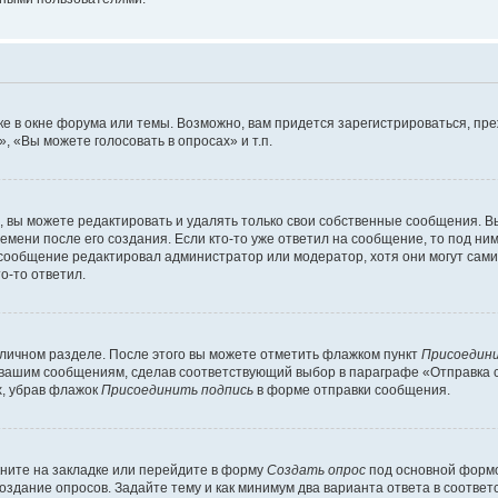
е в окне форума или темы. Возможно, вам придется зарегистрироваться, пр
 «Вы можете голосовать в опросах» и т.п.
вы можете редактировать и удалять только свои собственные сообщения. В
емени после его создания. Если кто-то уже ответил на сообщение, то под ни
 сообщение редактировал администратор или модератор, хотя они могут сами
о-то ответил.
 личном разделе. После этого вы можете отметить флажком пункт
Присоедини
 вашим сообщениям, сделав соответствующий выбор в параграфе «Отправка 
х, убрав флажок
Присоединить подпись
в форме отправки сообщения.
ните на закладке или перейдите в форму
Создать опрос
под основной формо
создание опросов. Задайте тему и как минимум два варианта ответа в соотве