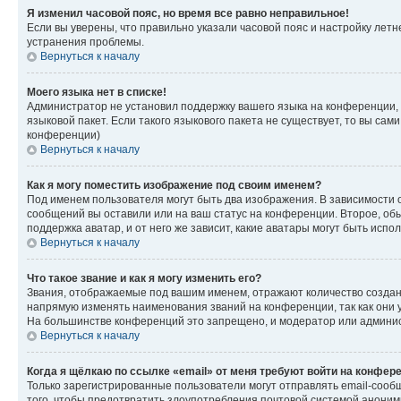
Я изменил часовой пояс, но время все равно неправильное!
Если вы уверены, что правильно указали часовой пояс и настройку лет
устранения проблемы.
Вернуться к началу
Моего языка нет в списке!
Администратор не установил поддержку вашего языка на конференции, 
языковой пакет. Если такого языкового пакета не существует, то вы с
конференции)
Вернуться к началу
Как я могу поместить изображение под своим именем?
Под именем пользователя могут быть два изображения. В зависимости от
сообщений вы оставили или на ваш статус на конференции. Второе, обы
поддержка аватар, и от него же зависит, какие аватары могут быть ис
Вернуться к началу
Что такое звание и как я могу изменить его?
Звания, отображаемые под вашим именем, отражают количество созда
напрямую изменять наименования званий на конференции, так как они 
На большинстве конференций это запрещено, и модератор или админис
Вернуться к началу
Когда я щёлкаю по ссылке «email» от меня требуют войти на конфер
Только зарегистрированные пользователи могут отправлять email-сооб
того, чтобы предотвратить злоупотребления почтовой системой анони