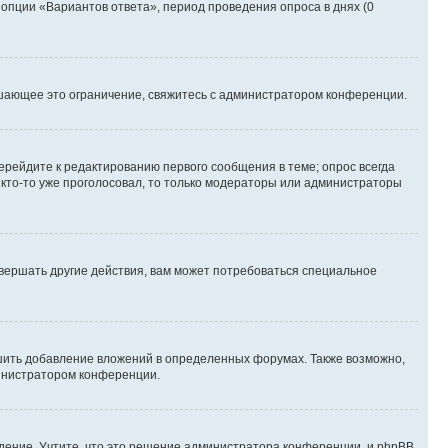
 опции «Вариантов ответа», период проведения опроса в днях (0
шающее это ограничение, свяжитесь с администратором конференции.
ерейдите к редактированию первого сообщения в теме; опрос всегда
и кто-то уже проголосовал, то только модераторы или администраторы
вершать другие действия, вам может потребоваться специальное
шить добавление вложений в определенных форумах. Также возможно,
министратором конференции.
дение. Учтите, что это решение администратора конференции, и phpBB